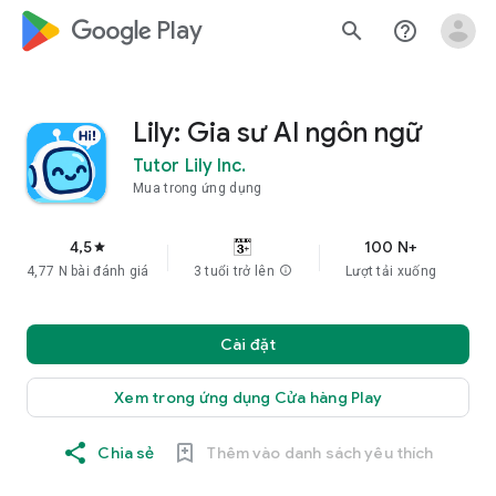
google_logo Play
search
help_outline
Lily: Gia sư AI ngôn ngữ
Tutor Lily Inc.
Mua trong ứng dụng
4,5
100 N+
star
4,77 N bài đánh giá
3 tuổi trở lên
info
Lượt tải xuống
Cài đặt
Xem trong ứng dụng Cửa hàng Play
Chia sẻ
Thêm vào danh sách yêu thích