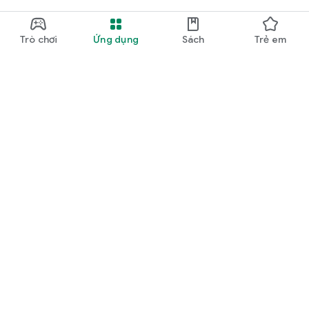
Trò chơi
Ứng dụng
Sách
Trẻ em
Google Play
Play Pass
Điểm Play
Thẻ Google Play
Đổi phần thưởng
Chính sách hoàn tiền
Trẻ em và gia đình