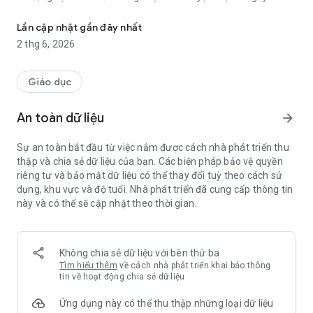
Chào! Mình là Lily, gia sư AI nhớ bạn. Dựa trên khoa học. Nói trong 
ngày đầu tiên.
Lần cập nhật gần đây nhất
Bạn sẽ nói với sự tự tin chỉ sau vài tuần, không phải vài năm.
2 thg 6, 2026
Chỉ 10 phút mỗi ngày với mình.
Bạn nói hoặc gõ. Mình điều chỉnh theo trình độ của bạn theo
Giáo dục
thời gian thực. Dùng ngôn ngữ bạn đang học, tiếng mẹ đẻ,
hoặc cả hai pha trộn — tùy bạn thấy thoải mái.
An toàn dữ liệu
arrow_forward
CHÀO ĐÓN MỌI SAI LẦM
Sự an toàn bắt đầu từ việc nắm được cách nhà phát triển thu
thập và chia sẻ dữ liệu của bạn. Các biện pháp bảo vệ quyền
Đó chính là cách chúng ta học.
riêng tư và bảo mật dữ liệu có thể thay đổi tuỳ theo cách sử
dụng, khu vực và độ tuổi. Nhà phát triển đã cung cấp thông tin
Hãy mắc tất cả lỗi với mình trước. Rồi bạn sẽ không phải mắc
này và có thể sẽ cập nhật theo thời gian.
chúng với người thật.
Khi bạn lỡ sai, mình không làm bạn xấu hổ. Không có dấu X đỏ.
Không có tiếng còi. Mình phản hồi tức thì về ngữ pháp, phát
Không chia sẻ dữ liệu với bên thứ ba
âm và cách chọn từ.
Tìm hiểu thêm
về cách nhà phát triển khai báo thông
tin về hoạt động chia sẻ dữ liệu
Mình dùng phương pháp ba bước gọi là Lily Method: gợi nhẹ,
Ứng dụng này có thể thu thập những loại dữ liệu
rồi cho gợi ý, và chỉ đến cuối cùng mới đưa đáp án.