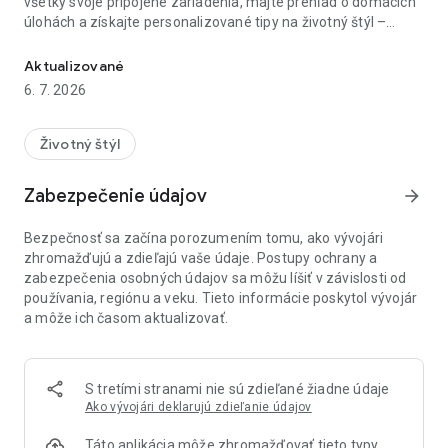
všetky svoje pripojené zariadenia, majte prehľad o domácich
úlohách a získajte personalizované tipy na životný štýl –
Inteligentné Life. Inteligentné Living
všetko na jednom mieste. Objavte inteligentnejší a
pohodlnejší spôsob života.
Aktualizované
6. 7. 2026
Prečo Tuya:
• Ovládanie inteligentnej domácnosti: Pripojte a spravujte
Životný štýl
širokú škálu inteligentných zariadení jediným klepnutím alebo
jednoduchým hlasovým povelom – je to také jednoduché.
Zabezpečenie údajov
arrow_forward
• Automatizované rutiny: Vytvorte si vlastné automatizácie
Bezpečnosť sa začína porozumením tomu, ako vývojári
na základe času, počasia alebo stavu zariadenia. Nechajte
zhromažďujú a zdieľajú vaše údaje. Postupy ochrany a
svoju domácnosť fungovať sama, aby ste sa o to nemuseli
zabezpečenia osobných údajov sa môžu líšiť v závislosti od
starať.
používania, regiónu a veku. Tieto informácie poskytol vývojár
a môže ich časom aktualizovať.
• Zabezpečenie domácnosti: Zostaňte v spojení so svojím
domovom 24 hodín denne, 7 dní v týždni vďaka
monitorovaniu v reálnom čase a okamžitým upozorneniam,
keď niečo nie je v poriadku.
S tretími stranami nie sú zdieľané žiadne údaje
Ako vývojári deklarujú zdieľanie údajov
• Energetické prehľady: Sledujte svoju spotrebu energie a
získajte inteligentné odporúčania na zníženie nákladov a
Táto aplikácia môže zhromažďovať tieto typy