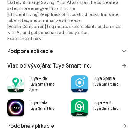
[Safety & Energy Saving] Your AI assistant helps create a
safer, more energy-efficient home.
[Efficient Living] Keep track of household tasks, translate,
take notes, and summarize with ease.
[Health Companion] Log meals, explore plants and animals
with AI, and get personalized lifestyle tips.
Experience it now!
Podpora aplikácie
expand_more
Viac od vývojára: Tuya Smart Inc.
arrow_forward
Tuya Ride
Tuya Spatial
Tuya Smart Inc.
Tuya Smart Inc.
2,6
star
Tuya Halo
Tuya Rent
Tuya Smart Inc.
Tuya Smart Inc.
Podobné aplikácie
arrow_forward