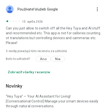
more_vert
Používateľ služieb Google
15. apríla 2026
Can you just allow to switch off all the Hey Tuya and AI stuff
and recommended etc. This app is not for callories counting
ot translations but controlling devices and cammeras etc.
Please!
3
osoby považujú túto recenziu za užitočnú
Áno
Nie
Bolo to užitočné?
Zobraziť všetky recenzie
Novinky
“Hey Tuya” — Your AI Assistant for Living!
[Conversational Control] Manage your smart devices easily
through natural conversations.