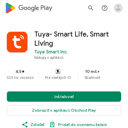
google_logo Play
search
help_outline
Tuya- Smart Life, Smart
Living
Tuya Smart Inc.
Nákupy v aplikácii
4,5
10 mil.+
star
525 tis. recenzií
Pre všetkých
info
Stiahnuté
Inštalovať
Zobraziť v aplikácii Obchod Play
Zdieľať
Pridať do zoznamu želaní