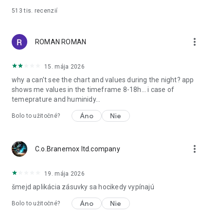
513 tis.
recenzií
more_vert
ROMAN ROMAN
15. mája 2026
why a can't see the chart and values during the night? app
shows me values in the timeframe 8-18h... i case of
temeprature and huminidy...
Áno
Nie
Bolo to užitočné?
more_vert
C.o.Branemox ltd.company
19. mája 2026
šmejd aplikácia zásuvky sa hocikedy vypínajú
Áno
Nie
Bolo to užitočné?