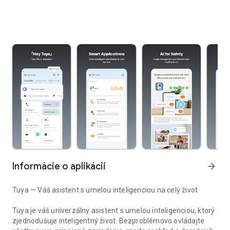
Informácie o aplikácii
arrow_forward
Tuya — Váš asistent s umelou inteligenciou na celý život
Tuya je váš univerzálny asistent s umelou inteligenciou, ktorý
zjednodušuje inteligentný život. Bezproblémovo ovládajte