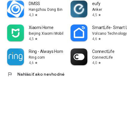
DMSS
eufy
Hangzhou Dong Bin Information Technology Co., Ltd.
Anker
4,3
4,5
star
star
Xiaomi Home
SmartLife- Smart Livi
Beijing Xiaomi Mobile Software Co.,Ltd
Volcano Technology Lim
4,5
4,6
star
star
Ring - Always Home
ConnectLife
Ring.com
ConnectLife
4,6
4,0
star
star
flag
Nahlásiť ako nevhodné