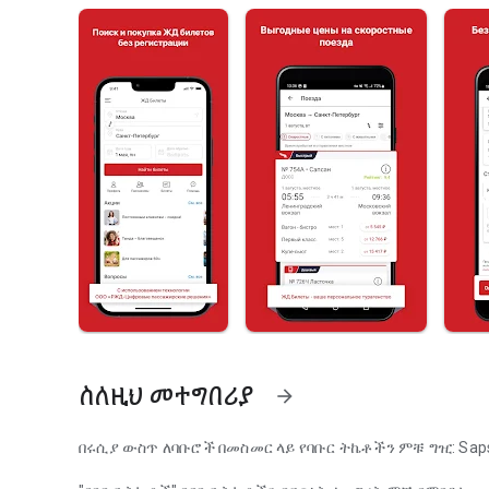
ስለዚህ መተግበሪያ
arrow_forward
በሩሲያ ውስጥ ለባቡሮች በመስመር ላይ የባቡር ትኬቶችን ምቹ ግዢ: Sapsan,