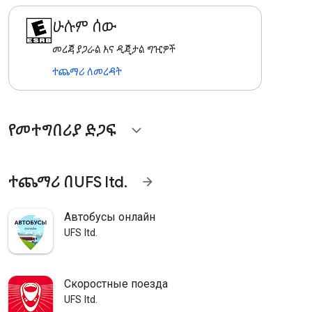
ሁሉም ሰው
መረጃ ያጋራል እና ዲጂታል ግዢዎች
ተጨማሪ ለመረዳት
የመተግበሪያ ድጋፍ
expand_more
ተጨማሪ በUFS ltd.
arrow_forward
Автобусы онлайн
UFS ltd.
Скоростные поезда
UFS ltd.