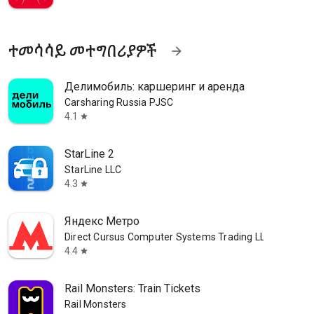
ተመሳሳይ መተግበሪያዎች
arrow_forward
Делимобиль: каршеринг и аренда
Carsharing Russia PJSC
4.1
star
StarLine 2
StarLine LLC
4.3
star
Яндекс Метро
Direct Cursus Computer Systems Trading LLC
4.4
star
Rail Monsters: Train Tickets
Rail Monsters