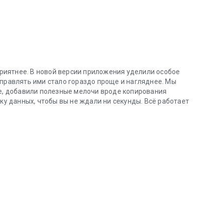
иятнее. В новой версии приложения уделили особое
управлять ими стало гораздо проще и нагляднее. Мы
ее, добавили полезные мелочи вроде копирования
зку данных, чтобы вы не ждали ни секунды. Всё работает