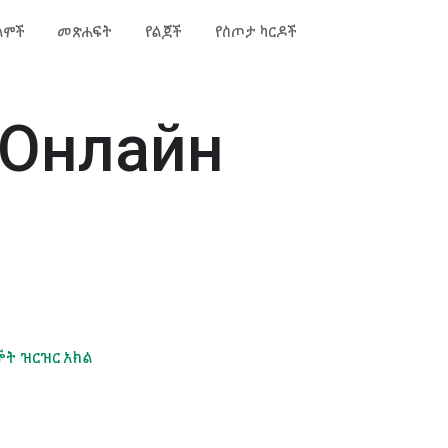
ልሞች
መጽሐፍት
የልጆች
የስጦታ ካርዶች
Онлайн
ኞት ዝርዝር አክል