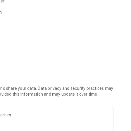
运营
m
比赛直播】
软件并支付软件服务费后，可实现从海外访问使用国内视频、
视频、爱奇艺、优酷视频、ＱＱ音乐、网易云音乐、酷狗音
话，由于跨国网络问题导致你无法正常呼叫和接听，有了本软
nd share your data. Data privacy and security practices may
ovided this information and may update it over time.
很多海外华人在国外无法使用国内应用，于是我们独创了解锁
积极性作用。
arties