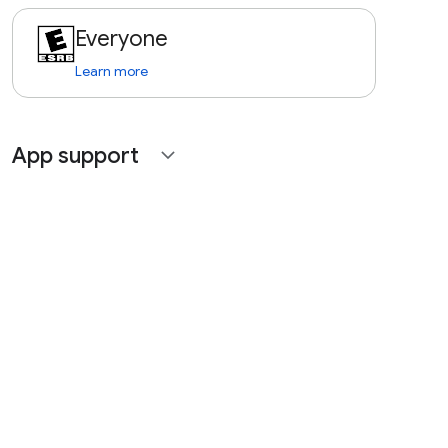
Everyone
Learn more
App support
expand_more