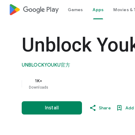
google_logo Play
Games
Apps
Movies & 
Unblock Y
UNBLOCKYOUKU官方
1K+
Downloads
Install
Share
Add 