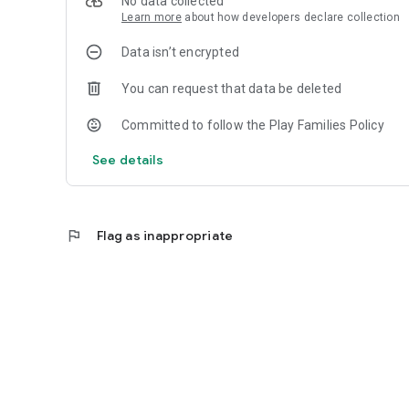
No data collected
来之：GooglePlay 更新日期：2023年01月03日
Learn more
about how developers declare collection
Data isn’t encrypted
You can request that data be deleted
Committed to follow the Play Families Policy
See details
flag
Flag as inappropriate