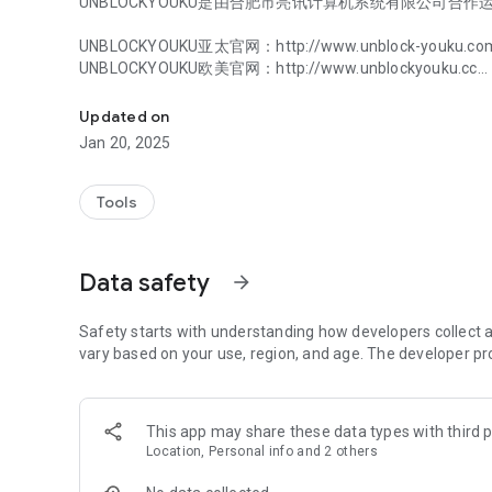
UNBLOCKYOUKU是由合肥市亮讯计算机系统有限公司合作
UNBLOCKYOUKU亚太官网：http://www.unblock-youku.co
UNBLOCKYOUKU欧美官网：http://www.unblockyouku.cc
Unblock Youku
UNBLOCKYOUKU海外华人网络回国加速专家
Updated on
UNBLOCKYOUKU帮助海外华人解锁【2022年卡塔尔男足
Jan 20, 2025
UNBLOCKYOUKU软件功能：
向海外人士提供解除ＩＰ地域限制服务，海外人士下载安装
Tools
音乐、直播等网站或ＡＰＰ。
能够有效的解除央视频、央视影音、咪咕视频、抖音、腾讯
乐、酷我音乐等地域限制服务。
Data safety
arrow_forward
当你身处国外，想通过微信、ＱＱ与家人视频通话，语音通
件就可以帮助你呼叫和接听。
Safety starts with understanding how developers collect a
UNBLOCKYOUKU软件由来：
vary based on your use, region, and age. The developer pr
由于跨国网络问题或者其他国家对中国ＡＰＰ的封锁，导致
国内ＡＰＰ技术，为中国发展一带一路国际互联互通启动了
This app may share these data types with third p
UNBLOCKYOUKU支持环境：
Location, Personal info and 2 others
WiFi/WiFi热点/3G/4G/5G/蓝牙/USB网络/卫星网络