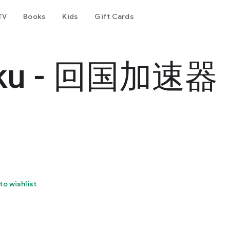
TV
Books
Kids
Gift Cards
ouku - 回国加速器
to wishlist