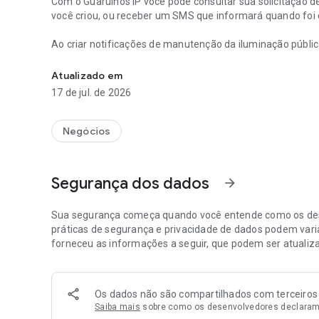
Com o Guarulhos IP você pode consultar sua solicitação d
você criou, ou receber um SMS que informará quando foi 
Ao criar notificações de manutenção da iluminação públ
Crie notificações de manutenções na iluminação pública d
assim uma melhor qualidade de vida no seu município, al
Atualizado em
Portanto junte-se ao Guarulhos IP e melhore a qualidade 
17 de jul. de 2026
pública sempre em ótimas condições.
Negócios
Segurança dos dados
arrow_forward
Sua segurança começa quando você entende como os des
práticas de segurança e privacidade de dados podem varia
forneceu as informações a seguir, que podem ser atualiz
Os dados não são compartilhados com terceiros
Saiba mais
sobre como os desenvolvedores declaram