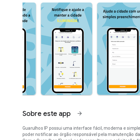
Sobre este app
arrow_forward
Guarulhos IP possui uma interface fácil, moderna e simp
poder notificar ao órgão responsável pela manutenção da 