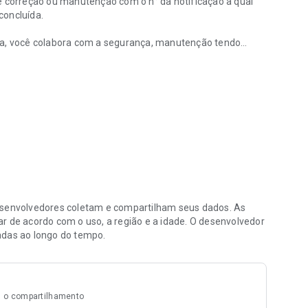
e correção ou manutenção com o n° da notificação a qual
concluída.
ica, você colabora com a segurança, manutenção tendo
e seu município.
ém de aumentar o seu poder de cidadão.
de vida obtendo mais facilidade para manter a iluminação
envolvedores coletam e compartilham seus dados. As
r de acordo com o uso, a região e a idade. O desenvolvedor
adas ao longo do tempo.
 o compartilhamento