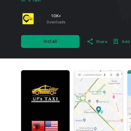
UP's Taxi
10K+
Downloads
Install
Share
Add 