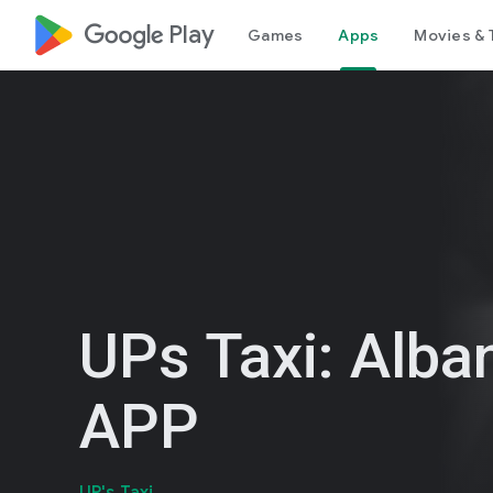
google_logo Play
Games
Apps
Movies & 
UPs Taxi: Alban
APP