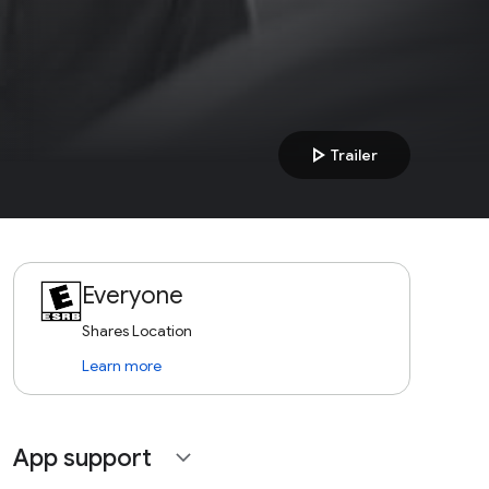
play_arrow
Trailer
Everyone
Shares Location
Learn more
App support
expand_more