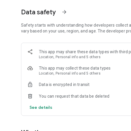
Fusni kodin qe ju vjen me sms
Ploteso profilin tend: E-mail, Emer, Mbiemer, Gjinia, Adresa
Data safety
arrow_forward
Zgjidh Nisjen duke levizur me gisht harten ose duke shkr
Zgjidh Destinacionin duke levizur me gisht harten ose d
Zgjidh kategorine e makines qe preferon duke u bazuar ed
Safety starts with understanding how developers collect a
Per disa caste aplikacioni do kerkoje per shoferet me te afe
vary based on your use, region, and age. The developer pr
Shoferi ka pranuar kerkesen tuaj dhe ju shikoni he harte m
makines, targen dhe ngjyren e makines.
Ju mund te komunikoni me shoferin direkt por, mund te ke
This app may share these data types with third p
Pasi shoferi ka mberritur, ai fillon udhetimin bashke me ju
Location, Personal info and 5 others
tuaj
Ju mund te paguani ne 3 menyra: Cash, me balancen tuaj 
This app may collect these data types
Pasi keni bere pagesen, Jepni vleresimn per shoferin dhe
Location, Personal info and 5 others
Se shpejti edhe sherbime te tjera..
Data is encrypted in transit
You can request that data be deleted
See details