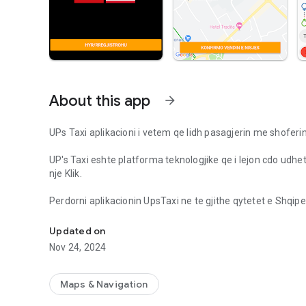
About this app
arrow_forward
UPs Taxi aplikacioni i vetem qe lidh pasagjerin me shoferi
UP's Taxi eshte platforma teknologjike qe i lejon cdo udheta
nje Klik.
Perdorni aplikacionin UpsTaxi ne te gjithe qytetet e Shqi
GET YOUR TAXI IN ONE CLICK / MERR TAXI VETEM ME NJE
ju nevojitet
Updated on
Si funksionon:
Nov 24, 2024
Shkarko aplikacionin UPs Taxi ne AppStore dhe PlayStore
Kliko Hyr/Regjistrohu
Maps & Navigation
Vendosni nr tuaj te celularit