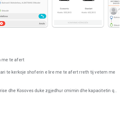
n me te afert
ri te kerkoje shoferin e lire me te afert rreth tij vetem me
perise dhe Kosoves duke zgjedhur cmimin dhe kapacitetin qe
 KLIK