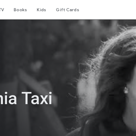
TV
Books
Kids
Gift Cards
ia Taxi