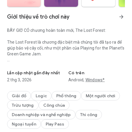
Giới thiệu về trò chơi này
arrow_forward
BÂY GIỜ CÓ chương hoàn toàn mới, The Lost Forest:
The Lost Forest là chương đặc biệt mà chúng tôi đã tạo ra để
giúp bảo vệ cây cối, như một phần của Playing for the Planet’s
Green Game Jam.
Hãy đắm mình vào cuộc phiêu lưu di động tuyệt đẹp không tưởng n
Với bốn cảnh thân mật này, chúng tôi hy vọng sẽ truyền cảm
hứng cho bạn ký vào bản kiến nghị Play4Forests và tuyên bố
Lần cập nhật gần đây nhất
Có trên
mối quan tâm chung của chúng ta trong việc bảo tồn rừng.
2 thg 3, 2026
Android,
Windows*
Chúng tôi hy vọng bạn thích bản cập nhật mới và tham gia
cùng chúng tôi để giúp bảo tồn rừng của chúng ta!
Giải đố
Logic
Phổ thông
Một người chơi
Trừu tượng
Công chúa
====
Doanh nghiệp và nghề nghiệp
Thi công
Hướng dẫn một người mẹ và đứa con của cô ấy khi họ bắt đầu
Ngoại tuyến
Play Pass
cuộc hành trình qua kiến trúc kỳ diệu, khám phá những con
đường ảo ảnh và những câu đố thú vị khi bạn tìm hiểu những