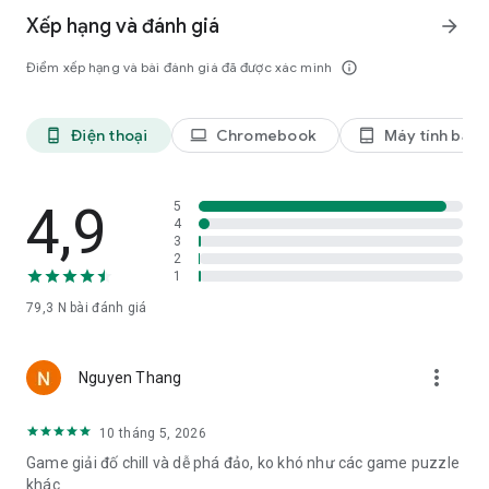
trình của con cô ấy.
Xếp hạng và đánh giá
arrow_forward
=====
Điểm xếp hạng và bài đánh giá đã được xác minh
info_outline
Monument Valley 2 chỉ tương thích với các thiết bị chạy
Android 4.4 trở lên.
Điện thoại
Chromebook
Máy tính bản
phone_android
laptop
tablet_android
4,9
5
4
3
2
1
79,3 N
bài đánh giá
more_vert
Nguyen Thang
10 tháng 5, 2026
Game giải đố chill và dễ phá đảo, ko khó như các game puzzle
khác