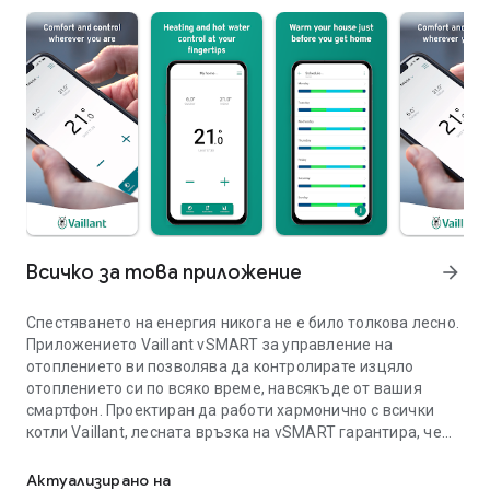
Всичко за това приложение
arrow_forward
Спестяването на енергия никога не е било толкова лесно.
Приложението Vaillant vSMART за управление на
отоплението ви позволява да контролирате изцяло
отоплението си по всяко време, навсякъде от вашия
смартфон. Проектиран да работи хармонично с всички
котли Vaillant, лесната връзка на vSMART гарантира, че
vSMART Control: поемете контрол върху температурата, разх
вашият котел работи максимално, като винаги поддържа
оптимална ефективност.
Актуализирано на