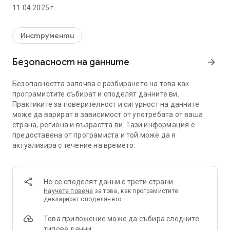
Разполагайки с до трийсет адаптирани времеви и
11.04.2025 г.
температурни профили, vSMART ви дава възможност да
планирате домашното отопление около вашия начин на
живот.
Инструменти
Приложение за Smart Телефон
Безопасност на данните
arrow_forward
Позволява дистанционно управление на отопление и
топла вода, докато сте вкъщи или в движение.
Безопасността започва с разбирането на това как
Свържете няколко контролера vSMART в едно
програмистите събират и споделят данните ви.
приложение.
Практиките за поверителност и сигурност на данните
Приложението може да се свърже с няколко контрола на
може да варират в зависимост от употребата от ваша
vSMART, напр. Мястото ми, Малкото място.
страна, региона и възрастта ви. Тази информация е
предоставена от програмиста и той може да я
Проста безжична връзка
актуализира с течение на времето.
Портът vSMART се свързва с интернет посредством Wi-Fi
връзката.
Обезщетяване на времето
Не се споделят данни с трети страни
vSMART непрекъснато следи външната температура,
Научете повече
за това, как програмистите
като се уверите, че вашият котел работи винаги толкова
декларират споделянето
трудно, колкото е необходимо, като намалява
Това приложение може да събира следните
консумацията на енергия.
типове данни