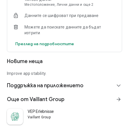
Местоположение, Лични данни и още 2
Интелигентен термостат
VSMART разбира колко енергия изисква вашата къща, за
Данните се шифроват при предаване
да поддържа идеалната температура, за да гарантира
максимална ефективност и комфорт.
Можете да поискате данните да бъдат
изтрити
Елегантен модерен дизайн
Ние сме точно като стил съзнателен, тъй като сме
Преглед на подробностите
енергично съзнателни
Новите неща
Improve app stability.
Поддръжка на приложението
expand_more
Още от Vaillant Group
arrow_forward
VEP Erlebnisse
Vaillant Group