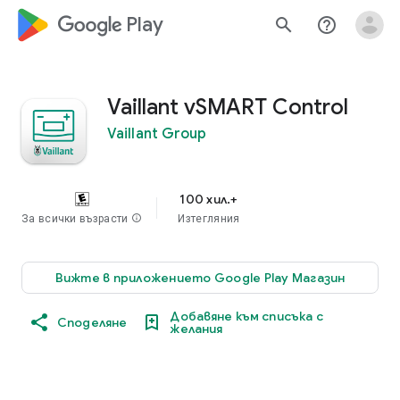
google_logo Play
search
help_outline
Vaillant vSMART Control
Vaillant Group
100 хил.+
За всички възрасти
info
Изтегляния
Вижте в приложението Google Play Магазин
Добавяне към списъка с
Споделяне
желания