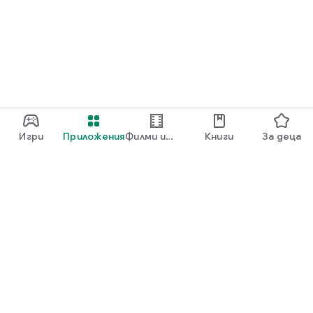
Игри
Приложения
Филми и
Книги
За деца
телевизия
Google Play
Play Pass
Точки в Google Play