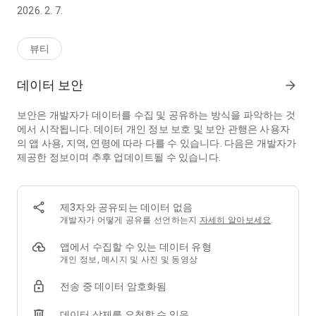
할 수 있도록 설계되었습니다. 특히 시각적 접근이 어려운 사용자
2026. 2. 7.
를 고려하여 직관적인 인터페이스와 안내 중심의 사용 흐름을 제
공합니다.
뷰티
ViewLulu는 로그인 후 이용할 수 있으며, 앱의 주요 기능을 사용
하기 위해 카메라 접근 권한이 필요합니다. 촬영된 이미지는 기능
데이터 보안
arrow_forward
제공을 위한 처리 목적으로만 사용되며, 사용자의 동의 없이 외부
에 공유되지 않습니다.
보안은 개발자가 데이터를 수집 및 공유하는 방식을 파악하는 것
에서 시작됩니다. 데이터 개인 정보 보호 및 보안 관행은 사용자
본 앱은 광고나 마케팅 목적의 데이터 수집을 하지 않으며, 서비
의 앱 사용, 지역, 연령에 따라 다를 수 있습니다. 다음은 개발자가
스 제공에 필요한 최소한의 정보만을 활용합니다. 사용자의 개인
제공한 정보이며 추후 업데이트될 수 있습니다.
정보 보호와 안전한 이용 환경을 중요하게 생각합니다.
ViewLulu는 누구나 보다 쉽게 화장품 정보를 확인하고 사용할 수
있도록 돕는 것을 목표로 합니다.
제3자와 공유되는 데이터 없음
개발자가 어떻게 공유를 선언하는지
자세히 알아보세요
.
앱에서 수집할 수 있는 데이터 유형
개인 정보, 메시지 및 사진 및 동영상
전송 중 데이터 암호화됨
데이터 삭제를 요청할 수 있음