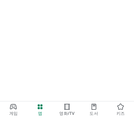
게임
앱
영화/TV
도서
키즈