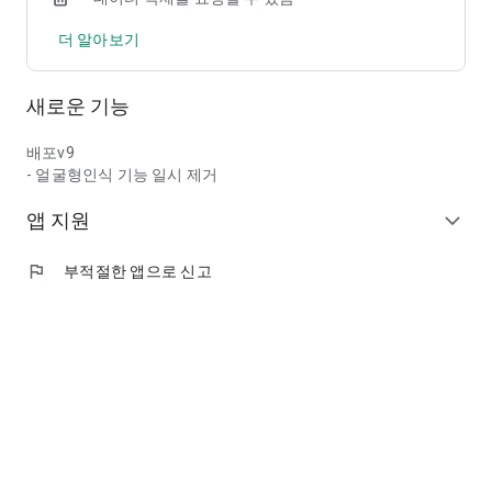
더 알아보기
새로운 기능
배포v9
- 얼굴형인식 기능 일시 제거
앱 지원
expand_more
flag
부적절한 앱으로 신고