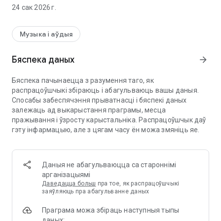
- Паток: слухайце мільёны песень у выключнай якасці
24 сак 2026 г.
гуку.
- Разумныя рэкамендацыі: адкрывайце для сябе новую
музыку з дапамогай нашых персаналізаваных прапаноў,
Музыка і аўдыя
заснаваных на вашых перавагах праслухоўвання.
- Інтуітыўна зразумелы інтэрфейс: атрымлівайце асалоду
Бяспека даных
arrow_forward
ад плыўнага і прыемнага карыстання.
- Рэгулярныя абнаўленні: будзьце ў курсе апошніх
Бяспека пачынаецца з разумення таго, як
музычных тэндэнцый і рэлізаў.
распрацоўшчыкі збіраюць і абагульваюць вашы даныя.
Спосабы забеспячэння прыватнасці і бяспекі даных
Спампуйце PlayUp зараз і змяніце свой музычны вопыт!
залежаць ад выкарыстання праграмы, месца
пражывання і ўзросту карыстальніка. Распрацоўшчык даў
гэту інфармацыю, але з цягам часу ён можа змяніць яе.
Даныя не абагульваюцца са староннімі
арганізацыямі
Даведацца больш
пра тое, як распрацоўшчыкі
заяўляюць пра абагульванне даных
Праграма можа збіраць наступныя тыпы
даных: