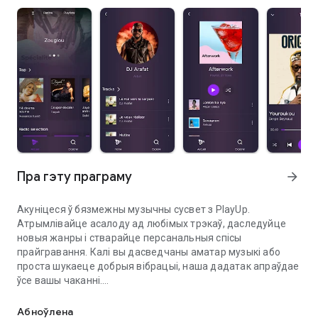
Пра гэту праграму
arrow_forward
Акуніцеся ў бязмежны музычны сусвет з PlayUp.
Атрымлівайце асалоду ад любімых трэкаў, даследуйце
новыя жанры і стварайце персанальныя спісы
прайгравання. Калі вы дасведчаны аматар музыкі або
проста шукаеце добрыя вібрацыі, наша дадатак апраўдае
ўсе вашы чаканні.
Музыка, якой вы ніколі раней не чулі.
Асноўныя рысы:
Абноўлена