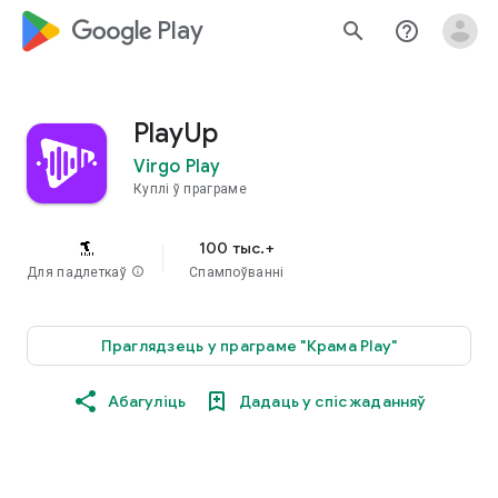
google_logo Play
search
help_outline
PlayUp
Virgo Play
Куплі ў праграме
100 тыс.+
Для падлеткаў
info
Спампоўванні
Праглядзець у праграме "Крама Play"
Абагуліць
Дадаць у спіс жаданняў