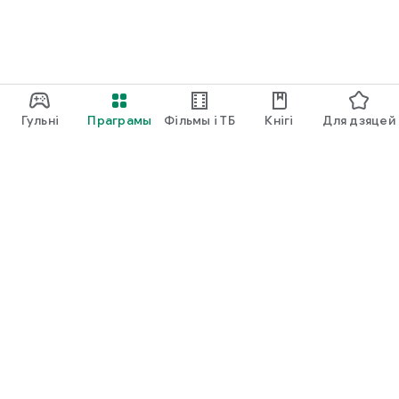
Гульні
Праграмы
Фільмы і ТБ
Кнігі
Для дзяцей
Google Play
Play Pass
Play Points
Падарункавыя карты
Актываваць