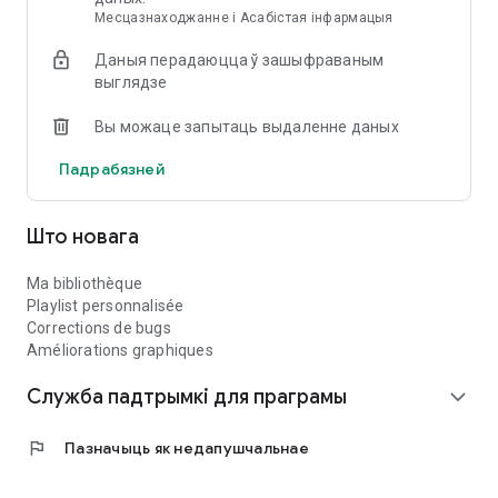
Месцазнаходжанне і Асабістая інфармацыя
Даныя перадаюцца ў зашыфраваным
выглядзе
Вы можаце запытаць выдаленне даных
Падрабязней
Што новага
Ma bibliothèque
Playlist personnalisée
Corrections de bugs
Améliorations graphiques
Служба падтрымкі для праграмы
expand_more
flag
Пазначыць як недапушчальнае