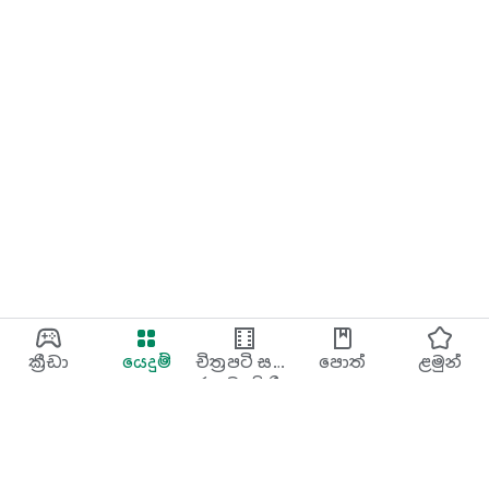
ක්‍රීඩා
යෙදුම්
චිත්‍රපටි සහ
පොත්
ළමුන්
රූපවාහිනී