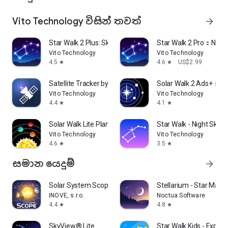
Vito Technology විසින් තවත්
arrow_forward
Star Walk 2 Plus: Sky Map View
Star Walk 2 Pro：Night
Vito Technology
Vito Technology
4.5
4.6
US$2.99
star
star
Satellite Tracker by Star Walk
Solar Walk 2 Ads+：So
Vito Technology
Vito Technology
4.4
4.1
star
star
Solar Walk Lite Planetarium 3D
Star Walk - Night Sky 
Vito Technology
Vito Technology
4.6
3.5
star
star
සමාන යෙදුම්
arrow_forward
Solar System Scope
Stellarium - Star Map
INOVE, s.r.o.
Noctua Software
4.4
4.8
star
star
SkyView® Lite
Star Walk Kids - Explo