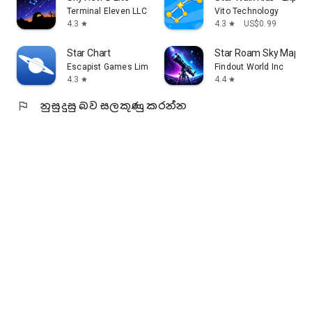
Terminal Eleven LLC
Vito Technology
4.3
4.3
US$0.99
star
star
Star Chart
Star Roam Sky Map Pl
Escapist Games Limited
Findout World Inc
4.3
4.4
star
star
flag
නුසුදුසු බව සලකුණු කරන්න