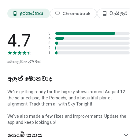
• පැහැදිලි, දෘශ්‍ය ආකාරයකින් තාරකා විද්‍යාව ඉගෙනීම
ස්කයි ටොනයිට් නොමිලේ යෙදුම
දුරකථනය
Chromebook
ටැබ්ලට්
phone_android
laptop
tablet_android
ස්කයි ටොනයිට් බාගත කර භාවිතා කිරීමට නොමිලේ. සියලුම
අභ්‍යවකාශ වස්තූන්, තාරකා මණ්ඩල, ග්‍රහලෝක සහ අහස සිදුවීම්
4.7
වාරික නොමැතිව ලබා ගත හැකිය.
5
4
3
වාරික ප්‍රවේශය අතුරුමුහුණත් සීමාවන් පමණක් ඉවත් කරයි,
2
දෘශ්‍යමාන අද රාත්‍රියේ, දින දර්ශනයේ සහ සෙවීමේ ඇති සියලුම
අහස ගවේෂණය කිරීම ආරම්භ කරන්න
1
අයිතම අගුළු හරින අතර දැන්වීම් ඉවත් කරයි.
සමාලෝචන
ද79.9
ක්
අහස අද රාත්‍රියේ
බාගත කර ඔබට ඉහළින් ඇති විශ්වය සොයා ගන්න
- අද රාත්‍රියේ සහ සෑම රාත්‍රියකම.
අලුත් මොනවාද
We’re getting ready for the big sky shows around August 12:
the solar eclipse, the Perseids, and a beautiful planet
alignment. Track them all with Sky Tonight!
We’ve also made a few fixes and improvements. Update the
app and keep looking up!
යෙදුම් සහය
expand_more