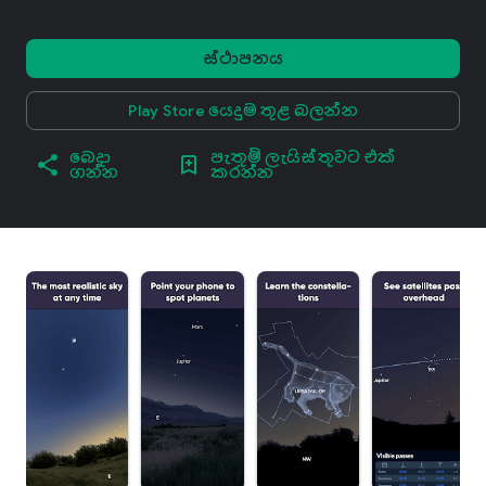
ස්ථාපනය
Play Store යෙදුම තුළ බලන්න
බෙදා
පැතුම් ලැයිස්තුවට එක්
ගන්න
කරන්න