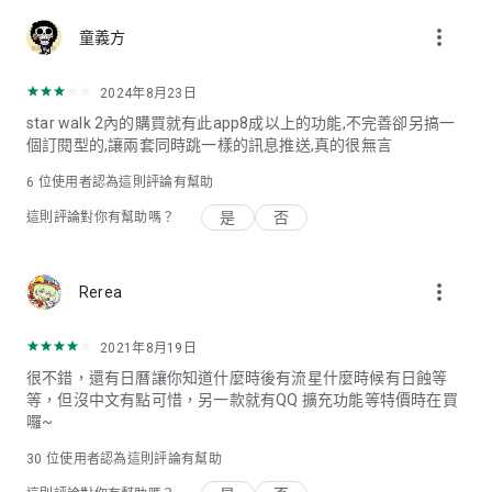
more_vert
童義方
2024年8月23日
star walk 2內的購買就有此app8成以上的功能,不完善卻另搞一
個訂閱型的,讓兩套同時跳一樣的訊息推送,真的很無言
6
位使用者認為這則評論有幫助
是
否
這則評論對你有幫助嗎？
more_vert
Rerea
2021年8月19日
很不錯，還有日曆讓你知道什麼時後有流星什麼時候有日蝕等
等，但沒中文有點可惜，另一款就有QQ 擴充功能等特價時在買
囉~
30
位使用者認為這則評論有幫助