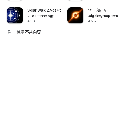
Solar Walk 2 Ads+ 太空任務和航天器3D
恆星和行星
Vito Technology
3dgalaxymap.com
4.1
4.6
star
star
flag
檢舉不當內容