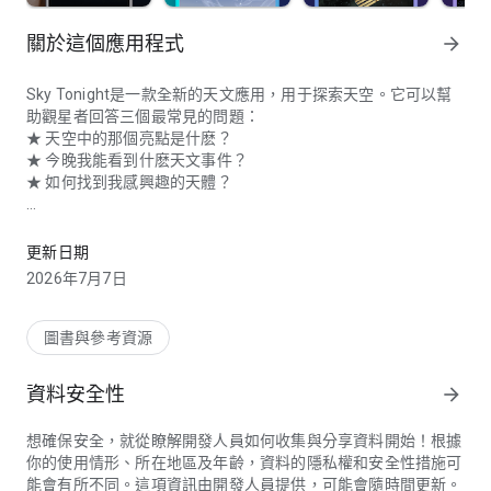
關於這個應用程式
arrow_forward
Sky Tonight
是一款全新的天文應用，用于探索天空。它可以幫
助觀星者回答三個最常見的問題：
★ 天空中的那個亮點是什麽？
★ 今晚我能看到什麽天文事件？
★ 如何找到我感興趣的天體？
使用這款天文app，您可以搜尋天空中的任何物體, 包括星星，星座，
Sky Tonight
由Star Walk應用的開發人員制作。它是一款可定制
的觀星工具，專為具有不同需求和願望的觀察者而設計。您可以
更新日期
調整星座的外觀、為任何天文事件置設提醒、探索獨特的相對于
2026年7月7日
觀察者軌迹、設置亮度限制以篩選空間物體等等。
Sky Tonight特點
：
圖書與參考資源
◆ 將您的手機對准天空，在交互式天空地圖上看到空間物體的
資料安全性
arrow_forward
實時位置。
◆ 啓動時間機器功能，了解天體的位置在不同時間段。
想確保安全，就從瞭解開發人員如何收集與分享資料開始！根據
◆ 使用增強現實模式並觀看覆蓋在您設備相機圖像上的天空地
你的使用情形、所在地區及年齡，資料的隱私權和安全性措施可
圖。
能會有所不同。這項資訊由開發人員提供，可能會隨時間更新。
◆ 通過點擊任何天體的名稱來獲取有關它的信息。