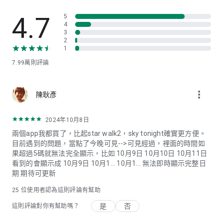
在任何時間和日期設置天文事件提醒，以免錯過您感興趣的日
食、滿月，恒星與行星配置等。
4.7
5
4
3
►
帶有觀星指數和天氣預報的天文日曆
2
使用天文事件日曆，包括月相、流星雨、日食、沖日、合相和其
1
他令人興奮的事件。了解本月將發生哪些天文事件或查看一年前
7.99萬
則評論
天空中發生了什麽！
查看觀星指數：它是根據月相、光汙染、雲量和物體可見時間計
算的。該指數越高，觀測條件越好。
more_vert
陳耿彥
您不再需要多個應用來進行觀星計劃；Sky Tonight包含您需要
的所有信息。
2024年10月8日
兩個app我都買了，比起star walk2，sky tonight確實更方便。
高級訪問
目前遇到的問題，當點了今晚可見-->可見經過，裡面的時間如
果超過5碼就無法完全顯示，比如 10月9日 10月10日 10月11日
* 該應用包括付費高級訪問。獲得高級訪問以無限制地使用Sky
看到的會顯示成 10月9日 10月1... 10月1... 無法即時顯示完整日
Tonight！如果沒有訂閱，您將看不到“今晚可見”、日曆和搜索
期 期待可更新
等部分的大部分界面項。因此，您在計劃和改進您的觀察方面受
到限制。高級訪問將允許您解鎖所有界面項目並充分利用應用的
25
位使用者認為這則評論有幫助
所有功能。廣告也將被刪除，以免打擾您的觀星體驗。
是
否
這則評論對你有幫助嗎？