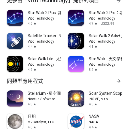
更多由「Vito Technology」提供的項目
arrow_forward
Star Walk 2 Plus : 識別星座，行星和衛星
Star Walk 2 Pr
Vito Technology
Vito Technology
4.5
4.7
US$2.99
star
star
Satellite Tracker - 衛星觀測指南
Solar Walk 2 Ads
Vito Technology
Vito Technology
4.4
4.1
star
star
Solar Walk Lite - 太空圖譜和天文館3D
Star Walk - 天
Vito Technology
Vito Technology
4.6
3.5
star
star
同類型應用程式
arrow_forward
Stellarium - 星空圖
Solar System Scope
Noctua Software
INOVE, s.r.o.
4.8
4.3
star
star
月相
NASA
M2Catalyst, LLC.
NASA
4.0
4.4
star
star