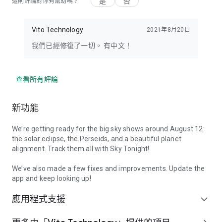
是
否
這則評論對你有幫助嗎？
Vito Technology
2021年8月20日
我們已經修復了一切。 有中文！
查看所有評論
新功能
We’re getting ready for the big sky shows around August 12:
the solar eclipse, the Perseids, and a beautiful planet
alignment. Track them all with Sky Tonight!
We’ve also made a few fixes and improvements. Update the
app and keep looking up!
應用程式支援
expand_more