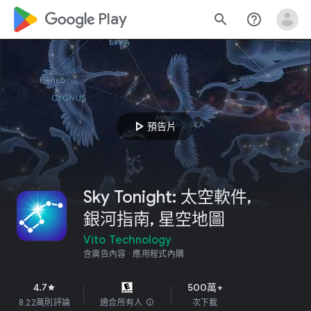
google_logo Play
search
help_outline
play_arrow
預告片
Sky Tonight: 太空軟件,
銀河指南, 星空地圖
Vito Technology
含廣告內容
應用程式內購
4.7
500萬+
star
8.22萬則評論
適合所有人
info
次下載