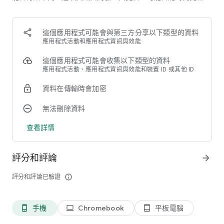
◆ 通過觀星新聞部分了解天文學世界的最新消息。
◆ 開啓夜間模式，讓您在夜間觀測天體更加舒適。
◆ 根據亮度等級篩選出現在天空地圖上的物體。
這個應用程式可能會與第三方分享以下類型的資料
◆ 調節屏幕上天體的亮度。
應用程式活動和應用程式資訊與效能
◆ 與官方星座一起發現數十個星群。
◆ 調整可見的星座並自定它們在屏幕上的表示。
這個應用程式可能會收集以下類型的資料
應用程式活動、應用程式資訊與效能和裝置 ID 或其他 ID
獨特的功能
：
資料在傳輸時會加密
►
相對于觀察者的軌迹
無法刪除資料
該應用不僅顯示天體在天球中相對于地球中心的軌迹，而也顯示
天體相對于觀察者的軌迹。長按天體軌迹會將天體移動到選定
查看詳情
點。在按住觸摸的同時，沿軌迹移動手指以更改時間。
►
靈活搜索
評分和評論
arrow_forward
利用方便的搜索功能：快速找到您感興趣的天體，輕松浏覽不同
的天體和事件類型。尋找“恒星”、“火星衛星”、“火星合相”、“日
評分和評論已驗證
info_outline
食”，該應用將向您展示所有相關的物體、事件和文章！
搜索部分還有“熱門的”和“最近的”類別。“熱門的”類別顯示最流
行的天體、事件或新聞；“最近的”類別包含您最近選擇的天體。
手機
Chromebook
平板電腦
phone_android
laptop
tablet_android
►
完全可定制的事件提醒