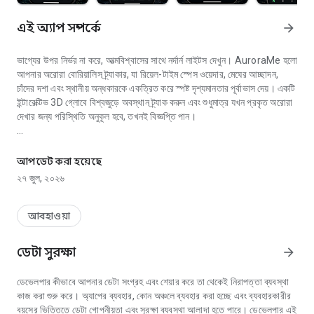
এই অ্যাপ সম্পর্কে
arrow_forward
ভাগ্যের উপর নির্ভর না করে, আত্মবিশ্বাসের সাথে নর্দার্ন লাইটস দেখুন। AuroraMe হলো
আপনার অরোরা বোরিয়ালিস ট্র্যাকার, যা রিয়েল-টাইম স্পেস ওয়েদার, মেঘের আচ্ছাদন,
চাঁদের দশা এবং স্থানীয় অন্ধকারকে একত্রিত করে স্পষ্ট দৃশ্যমানতার পূর্বাভাস দেয়। একটি
ইন্টারেক্টিভ 3D গ্লোবে বিশ্বজুড়ে অবস্থান ট্র্যাক করুন এবং শুধুমাত্র যখন প্রকৃত অরোরা
দেখার জন্য পরিস্থিতি অনুকূল হবে, তখনই বিজ্ঞপ্তি পান।
নর্দার্ন লাইটস ট্র্যাকার ও অরোরা পূর্বাভাস। বিনামূল্যে সতর্কতা, কেপি সূচক, ৩ডি মানচিত্র, ভ্রম
3D গ্লোব অরোরা ম্যাপ
আপডেট করা হয়েছে
একটি ইন্টারেক্টিভ গ্লোবে সারা বিশ্বে রিয়েল-টাইম অরোরা কার্যকলাপ দেখুন। আলো এখন
২৭ জুল, ২০২৬
কোথায় নাচছে তা দেখতে অরোরা প্রোবাবিলিটি হিটম্যাপ ওভারলে টগল করুন। ডার্ক এবং
নাসা স্যাটেলাইট নাইট থিমের মধ্যে পরিবর্তন করুন। দিন/রাতের টার্মিনেটর জোনগুলো
তাৎক্ষণিকভাবে দেখার সময়সীমা দেখায়। অরোরার সম্ভাবনা পরীক্ষা করতে এবং ট্র্যাকিং
আবহাওয়া
অবস্থান যোগ করতে গ্লোবের যেকোনো জায়গায় ট্যাপ করুন।
ডেটা সুরক্ষা
arrow_forward
নির্ভুল সম্ভাবনার পূর্বাভাস
ডেভেলপার কীভাবে আপনার ডেটা সংগ্রহ এবং শেয়ার করে তা থেকেই নিরাপত্তা ব্যবস্থা
NOAA OVATION স্পেস ওয়েদার, KP ইনডেক্স, মেঘের আচ্ছাদন, চাঁদের উজ্জ্বলতা
কাজ করা শুরু করে। অ্যাপের ব্যবহার, কোন অঞ্চলে ব্যবহার করা হচ্ছে এবং ব্যবহারকারীর
এবং অন্ধকারকে একত্রিত করে অরোরার দৃশ্যমানতা সঠিক শতাংশ (০-১০০%) হিসাবে
বয়সের ভিত্তিতে ডেটা গোপনীয়তা এবং সুরক্ষা ব্যবস্থা আলাদা হতে পারে। ডেভেলপার এই
দেখানো হয়। সাধারণ স্ট্যাটাস আপনাকে বলে দেয় কী ঘটছে: কোনো কার্যকলাপ নেই,