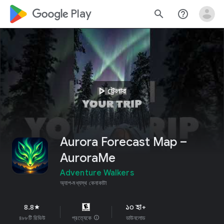
google_logo Play
search
help_outline
play_arrow
ট্রেলার
Aurora Forecast Map –
AuroraMe
Adventure Walkers
অ্যাপ-মধ্যস্থ কেনাকাটা
৪.৪
১০ হা+
star
৪৮৮টি রিভিউ
প্রত্যেকে
info
ডাউনলোড