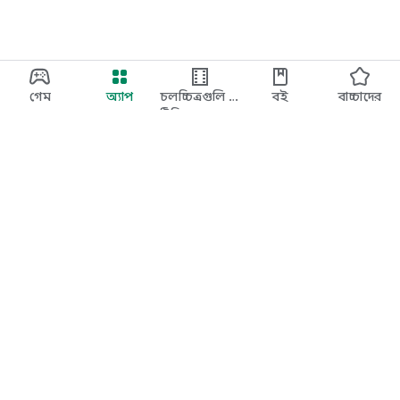
গেম
অ্যাপ
চলচ্চিত্রগুলি ও
বই
বাচ্চাদের
টিভি
Google Play
Play Pass
Play Points
গিফ্ট কার্ড
রিডিম করুন
রিফান্ড সংক্রান্ত নীতি