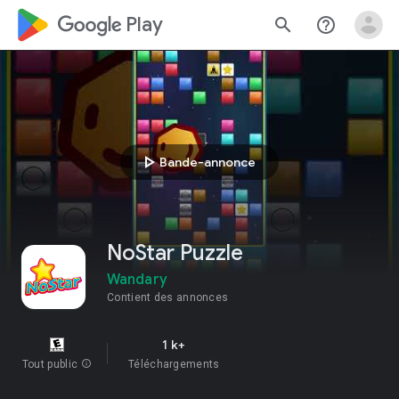
google_logo Play
search
help_outline
play_arrow
Bande-annonce
NoStar Puzzle
Wandary
Contient des annonces
1 k+
Tout public
info
Téléchargements