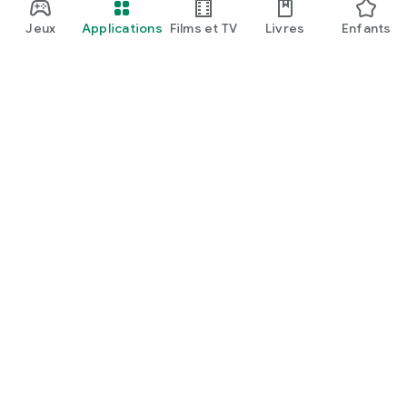
Jeux
Applications
Films et TV
Livres
Enfants
Google Play
Play Pass
Points Play
Cartes
En profiter
Modalités de remboursement
Enfants et famille
Guide à l'usage des parents