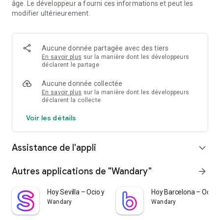
âge. Le développeur a fourni ces informations et peut les
Le jeu original, créé par Diego Manuel Béjar en 1992 pour PC,
modifier ultérieurement.
revient entièrement reconstruit et adapté au mobile, avec
des graphismes modernes, des commandes tactiles
intuitives et de nouveaux niveaux conçus pour tous les
publics.
Aucune donnée partagée avec des tiers
En savoir plus
sur la manière dont les développeurs
Caractéristiques:
déclarent le partage
Aucune donnée collectée
- Mécanique unique : la pièce ne s'arrête qu'en heurtant
En savoir plus
sur la manière dont les développeurs
- Cinq niveaux de difficulté
déclarent la collecte
- Compatible tablette et mobile
- Design moderne et commandes tactiles
Voir les détails
Assistance de l'appli
expand_more
Autres applications de "Wandary"
arrow_forward
Hoy Sevilla – Ocio y Cultura
Hoy Barcelona – Ocio y
Wandary
Wandary