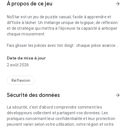
À propos de ce jeu
arrow_forward
NoStar est un jeu de puzzle casual, facile à apprendre et
difficile à lâcher. Un mélange unique de logique, de réflexion
et de stratégie qui mettra à l'épreuve ta capacité à anticiper
chaque mouvement.
Fais glisser les pièces avec ton doigt : chaque pièce avance en
Construis ton propre labyrinthe pour éliminer les étoiles.
ligne droite jusqu'à toucher une autre pièce ou le bord du
plateau. Quand deux pièces de la même couleur se touchent,
Date de mise à jour
elles disparaissent toutes les deux. Place et détruis des
2 août 2026
pièces pour créer ton propre labyrinthe et atteindre les
étoiles. Ton objectif est de toutes les éliminer en les faisant
entrer en collision.
Réflexion
Chaque niveau est un nouveau casse-tête. Au fil de la
Sécurité des données
arrow_forward
progression, les plateaux deviennent plus grands et plus
exigeants : tu devras anticiper les chocs, ouvrir des chemins
La sécurité, c'est d'abord comprendre comment les
bloqués et profiter du rebond de chaque pièce pour atteindre
développeurs collectent et partagent vos données. Les
les étoiles les plus cachées. Un jeu parfait pour une partie
pratiques concernant leur confidentialité et leur protection
rapide ou pour de longues sessions de pure concentration.
peuvent varier selon votre utilisation, votre région et votre