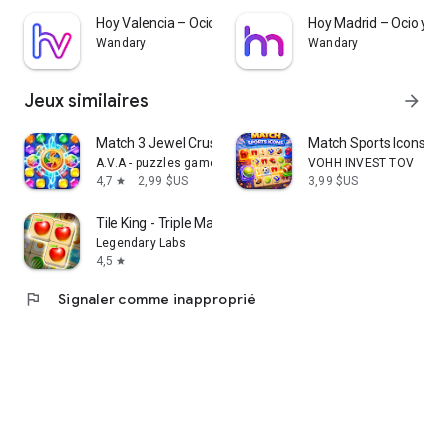
Hoy Valencia – Ocio y Cultura
Hoy Madrid – Ocio y Cu
Wandary
Wandary
Jeux similaires
arrow_forward
Match 3 Jewel Crush & Smash
Match Sports Icons
A.V.A - puzzles games
VOHH INVEST TOV
4,7
2,99 $US
3,99 $US
star
Tile King - Triple Match
Legendary Labs
4,5
star
flag
Signaler comme inapproprié