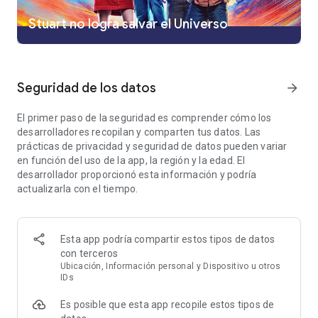
• Download shows and movies you love to watch on the go
Stuart no logra salvar el Universo
with select plans. (Download limits vary by plan.)
• Personalized profiles for the entire household with
customizable ratings, profile PIN protection, and kid-proof
exit.
• Pick up episodes and movies where you left off across your
Seguridad de los datos
arrow_forward
favorite devices.
• Keep up with everything you love, all in one place with My
El primer paso de la seguridad es comprender cómo los
Stuff.
desarrolladores recopilan y comparten tus datos. Las
• Watch on multiple devices at the same time. (Limits vary by
prácticas de privacidad y seguridad de datos pueden variar
plan.)
en función del uso de la app, la región y la edad. El
• Stream with high-quality video and surround sound on
desarrollador proporcionó esta información y podría
select plans.
actualizarla con el tiempo.
Content and feature availability on HBO Max may vary by
region. Some titles and features shown above may not be
available in your country. Language availability varies by
Esta app podría compartir estos tipos de datos
country.
con terceros
Ubicación, Información personal y Dispositivo u otros
IDs
You can manage or cancel your subscription by visiting
Settings > Subscriptions in your HBO Max account. HBO Max
Es posible que esta app recopile estos tipos de
is only available in certain territories.