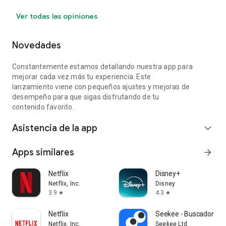
Ver todas las opiniones
Novedades
Constantemente estamos detallando nuestra app para
mejorar cada vez más tu experiencia. Este
lanzamiento viene con pequeños ajustes y mejoras de
desempeño para que sigas disfrutando de tu
contenido favorito.
Asistencia de la app
expand_more
Apps similares
arrow_forward
Netflix
Disney+
Netflix, Inc.
Disney
3.9
4.3
star
star
Netflix
Seekee - Buscador de 
Netflix, Inc.
Seekee Ltd