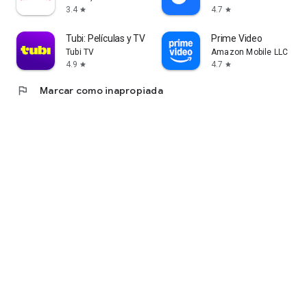
3.4
4.7
star
star
Tubi: Películas y TV Gratis
Prime Video
Tubi TV
Amazon Mobile LLC
4.9
4.7
star
star
flag
Marcar como inapropiada