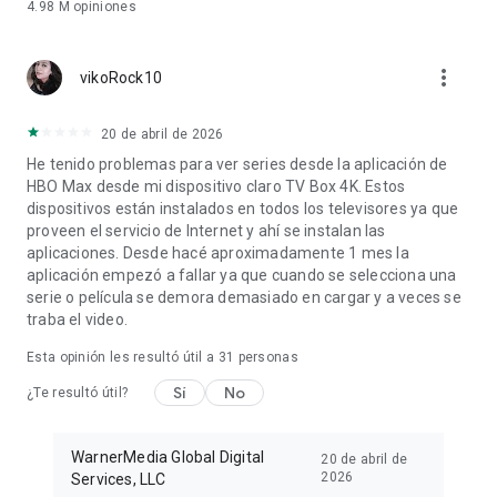
4.98 M
opiniones
more_vert
vikoRock10
20 de abril de 2026
He tenido problemas para ver series desde la aplicación de
HBO Max desde mi dispositivo claro TV Box 4K. Estos
dispositivos están instalados en todos los televisores ya que
proveen el servicio de Internet y ahí se instalan las
aplicaciones. Desde hacé aproximadamente 1 mes la
aplicación empezó a fallar ya que cuando se selecciona una
serie o película se demora demasiado en cargar y a veces se
traba el video.
Esta opinión les resultó útil a
31
personas
Sí
No
¿Te resultó útil?
WarnerMedia Global Digital
20 de abril de
2026
Services, LLC