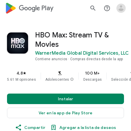
google_logo Play
search
help_outline
HBO Max: Stream TV &
Movies
WarnerMedia Global Digital Services, LLC
Contiene anuncios
Compras directas desde la app
4.8
100 M+
star
5.61 M opiniones
Adolescentes
info
Descargas
Selección d
Instalar
Ver en la app de Play Store
Compartir
Agregar a la lista de deseos