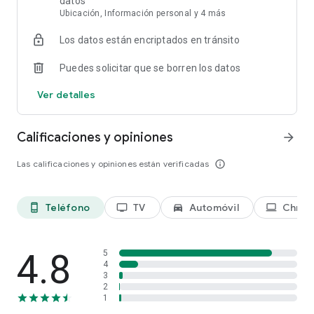
datos
Ubicación, Información personal y 4 más
Terms of Use: https://hbomax.com/terms-of-use
Los datos están encriptados en tránsito
Puedes solicitar que se borren los datos
Ver detalles
Calificaciones y opiniones
arrow_forward
Las calificaciones y opiniones están verificadas
info_outline
Teléfono
TV
Automóvil
Chro
phone_android
tv
directions_car_filled
laptop
4.8
5
4
3
2
1