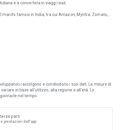
iana e a convertirla in viaggi reali.
 marchi famosi in India, tra cui Amazon, Myntra, Zomato,
akeMyTrip. Le tue abitudini di acquisto non cambiano. Ciò
ilizzate per voli e soggiorni.
ner aerei e alberghieri.
n contanti
unti premio
viluppatori raccolgono e condividono i tuoi dati. Le misure di
, guadagni Mag Miles invece di semplici sconti o cashback.
riare in base all'utilizzo, alla regione e all'età. Lo
ee con le nostre compagnie aeree partner.
giornarle nel tempo.
vamente aggiungendo altri partner fedeltà, compagnie aeree
esa, la consegna di cibo a domicilio, le corse in taxi o lo
 terze parti
, upgrade o soggiorni in hotel.
 e prestazioni dell'app