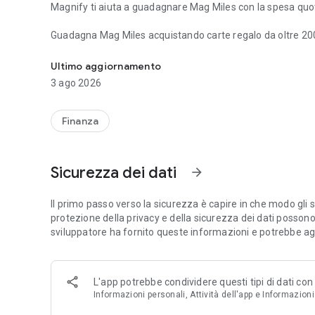
Magnify ti aiuta a guadagnare Mag Miles con la spesa quotid
Guadagna Mag Miles acquistando carte regalo da oltre 200
Guadagna miglia aeree con gli acquisti quotidiani
Swiggy, Blinkit, Uber, Flipkart, Tata CLiQ, BookMyShow e M
che cambia è ciò che sbloccano.
Ultimo aggiornamento
3 ago 2026
Le Mag Miles possono essere convertite in miglia aeree e ut
Vietnam Airlines è attivo e si stanno aggiungendo altri part
Finanza
Nel tempo, le tue spese abituali possono aiutarti a:
• prenotare voli utilizzando le miglia aeree
• provare la business class senza pagare l'intero importo i
Sicurezza dei dati
arrow_forward
• soggiornare in hotel premium o a 5 stelle utilizzando i p
Come funzionano le Mag Miles
Il primo passo verso la sicurezza è capire in che modo gli s
Quando fai acquisti utilizzando le carte regalo su Magnify
protezione della privacy e della sicurezza dei dati possono va
Queste Mag Miles possono essere convertite in miglia aer
sviluppatore ha fornito queste informazioni e potrebbe ag
Vietnam Airlines è attualmente disponibile e stiamo atti
e hotel. Questo significa che le spese quotidiane come la sp
L'app potrebbe condividere questi tipi di dati con
shopping online possono gradualmente trasformarsi in voli
Informazioni personali, Attività dell'app e Informazioni