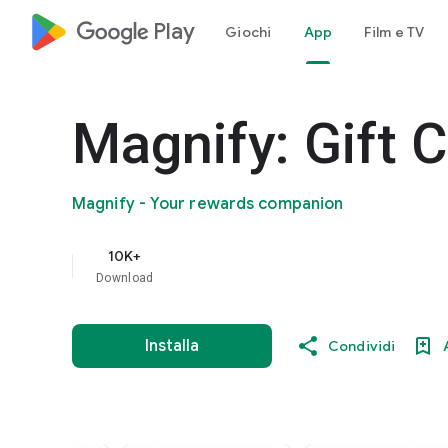
google_logo Play
Giochi
App
Film e TV
Magnify: Gift C
Magnify - Your rewards companion
10K+
Download
Installa
Condividi