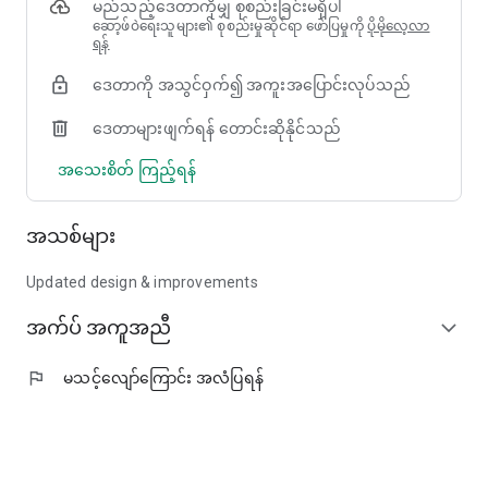
မည်သည့်ဒေတာကိုမျှ စုစည်းခြင်းမရှိပါ
• ဆုလာဘ်အမှတ်များကို အသုံးပြု၍ ပရီမီယံ သို့မဟုတ် ကြယ်ငါးပွင့်
ဆော့ဖ်ဝဲရေးသူများ၏ စုစည်းမှုဆိုင်ရာ ဖော်ပြမှုကို
ပိုမိုလေ့လာ
ဟိုတယ်များတွင် တည်းခိုပါ
ရန်
Mag Miles မည်သို့အလုပ်လုပ်သည်
ဒေတာကို အသွင်ဝှက်၍ အကူးအပြောင်းလုပ်သည်
Magnify တွင် လက်ဆောင်ကတ်များကို အသုံးပြု၍ ဈေးဝယ်
သောအခါ၊ လျှော့စျေးများ သို့မဟုတ် ငွေသားပြန်အမ်းခြင်းအစား
ဒေတာများဖျက်ရန် တောင်းဆိုနိုင်သည်
Mag Miles ကို ရရှိမည်ဖြစ်သည်။ ဤ Mag Miles များကို ကျွန်ုပ်
တို့၏ မိတ်ဖက်လေကြောင်းလိုင်းများဖြင့် လေကြောင်းလိုင်းမိုင်များ
အသေးစိတ် ကြည့်ရန်
အဖြစ် ပြောင်းလဲနိုင်ပါသည်။
ဗီယက်နမ်လေကြောင်းလိုင်းကို လက်ရှိရရှိနိုင်ပြီး လေကြောင်းလိုင်း
အသစ်များ
နှင့် ဟိုတယ်သစ္စာရှိမှုမိတ်ဖက်များကို ကျွန်ုပ်တို့ တက်ကြွစွာ ထပ်မံတိုး
ချဲ့နေပါသည်။ ဆိုလိုသည်မှာ ကုန်စုံပစ္စည်းများ၊ အစားအစာပို့ဆောင်
Updated design & improvements
မှု၊ တက္ကစီစီးခြင်း သို့မဟုတ် အွန်လိုင်းစျေးဝယ်ခြင်းကဲ့သို့သော နေ့စဉ်
ကုန်ကျစရိတ်များသည် လေယာဉ်ခရီးစဉ်များ၊ အဆင့်မြှင့်တင်မှုများ
အက်ပ် အကူအညီ
expand_more
သို့မဟုတ် ဟိုတယ်တွင် တည်းခိုခြင်းအဖြစ် တဖြည်းဖြည်းပြောင်းလဲ
သွားနိုင်ပါသည်။
flag
မသင့်လျော်ကြောင်း အလံပြရန်
ရှုပ်ထွေးသောစည်းမျဉ်းများ မရှိပါ။ ရှုပ်ထွေးသောဇယားများ မရှိပါ။
စျေးဝယ်ခြင်းမှ ခရီးသွားခြင်းအထိ ရိုးရှင်းသောလမ်းကြောင်းတစ်ခု
သာဖြစ်သည်။
သင့်ဆုလာဘ်များကို တစ်နေရာတည်းတွင် ခြေရာခံပါ