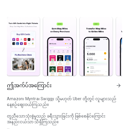
ဤအက်ပ်အကြောင်း
arrow_forward
Amazon၊ Myntra၊ Swiggy သို့မဟုတ် Uber တို့တွင် လူများသည်
နေ့စဉ်ဈေးဝယ်ကြသည်။
တူညီသောသုံးစွဲမှုသည် ခရီးသွားခြင်းကို ဖြစ်စေနိုင်ကြောင်း
အနည်းငယ်သာ သိရှိကြသည်။