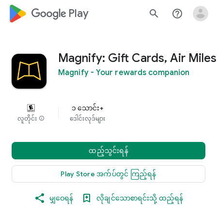
google_logo Play
search
help_outline
Magnify: Gift Cards, Air Miles
Magnify - Your rewards companion
၁ သောင်း+
လူတိုင်း
info
ဒေါင်းလုဒ်များ
ထည့်သွင်းရန်
Play Store အက်ပ်တွင် ကြည့်ရန်
မျှဝေရန်
လိုချင်သောစာရင်းသို့ ထည့်ရန်