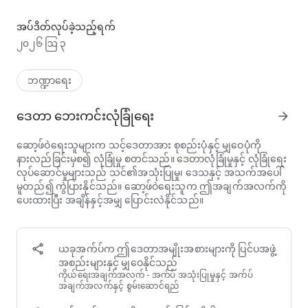
နေ့စဉ်ဈေးဝယ်ခြင်းဖြင့် လေကြောင်းလိုင်းမိုင်များရယူပါ
Magnify သည် နေ့စဉ်ဈေးဝယ်ခြင်းဖြင့် Mag Miles များရရှိရန်နှင့်
၎င်းတို့ကို တကယ့်ခရီးသွားခြင်းအဖြစ် ပြောင်းလဲရန် ကူညီပေးသည်။
အပ်ဒိတ်လုပ်ခဲ့သည့်ရက်
၂၀၂၆ ဩ ၃
Amazon၊ Myntra၊ Zomato၊ Swiggy၊ Blinkit၊ Uber၊ Flipkart၊
Tata CLiQ၊ BookMyShow နှင့် MakeMyTrip အပါအဝင် အိန္ဒိယရှိ
လူကြိုက်များသော အမှတ်တံဆိပ် ၂၀၀ ကျော်မှ လက်ဆောင်ကတ်
ဘဏ္ဍာရေး
များ ဝယ်ယူသည့်အခါ Mag Miles များ ရယူလိုက်ပါ။ သင်၏ ဈေး
ဝယ်အလေ့အထများ မပြောင်းလဲပါ။ ပြောင်းလဲမှုများသာ ၎င်းတို့က
ဒေတာ ဘေးကင်းလုံခြုံရေး
arrow_forward
ဖွင့်လှစ်ပေးပါသည်။
ဆော့ဖ်ဝဲရေးသူများက သင့်ဒေတာအား စုစည်းပုံနှင့် မျှဝေပုံကို
Mag Miles များကို လေကြောင်းလိုင်းမိုင်များအဖြစ် ပြောင်းလဲနိုင်ပြီး
နားလည်ခြင်းမှစ၍ လုံခြုံမှု စတင်သည်။ ဒေတာလုံခြုံမှုနှင့် လုံခြုံရေး
လေယာဉ်ခရီးစဉ်များနှင့် တည်းခိုခြင်းအတွက် အသုံးပြုနိုင်သည်။
လုပ်ဆောင်မှုများသည် သင်၏အသုံးပြုမှု၊ ဒေသနှင့် အသက်အပေါ်
မူတည်၍ ကွဲပြားနိုင်သည်။ ဆော့ဖ်ဝဲရေးသူက ဤအချက်အလက်ကို
ဗီယက်နမ်လေကြောင်းလိုင်းသည် တိုက်ရိုက်ထုတ်လွှင့်နေပြီး
ပေးထားပြီး အချိန်နှင့်အမျှ ပြောင်းလဲနိုင်သည်။
လေကြောင်းလိုင်းနှင့် ဟိုတယ်မိတ်ဖက်များ ပိုမိုထည့်သွင်းလျက်ရှိ
သည်။
အချိန်ကြာလာသည်နှင့်အမျှ သင်၏ပုံမှန်သုံးစွဲမှုများသည် သင့်အား
ယခုအက်ပ်က ဤဒေတာအမျိုးအစားများကို ပြင်ပအဖွဲ့
အောက်ပါတို့ကို ကူညီပေးနိုင်သည်-
အစည်းများနှင့် မျှဝေနိုင်သည်
• လေကြောင်းလိုင်းမိုင်များကို အသုံးပြု၍ လေယာဉ်ခရီးစဉ်များ
ကိုယ်ရေးအချက်အလက် - အက်ပ် အသုံးပြုမှုနှင့် အက်ပ်
ဘွတ်ကင်လုပ်ပါ
အချက်အလက်နှင့် စွမ်းဆောင်ရည်
• ငွေသားအပြည့်မပေးဘဲ စီးပွားရေးအတန်းကို ခံစားပါ