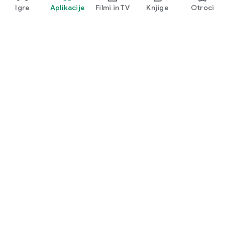
razumljive in resnično uporabne.
Igre
Aplikacije
Filmi in TV
Knjige
Otroci
Potovanje se ne sme vedno začeti z dragimi vozovnicami.
Včasih se začne z nakupovanjem, ki ga že opravljate.
Potujte z Mag Miles.
Google Play
Play Pass
Točke Play
Darilne kartice
Unovči
Pravilnik o vračilu kupnine
Otroci in družina
Vodnik za starše