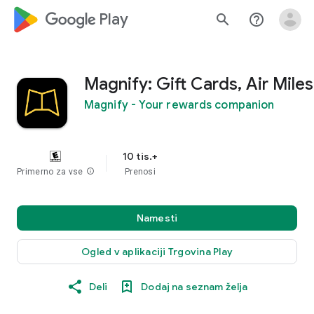
google_logo Play
search
help_outline
Magnify: Gift Cards, Air Miles
Magnify - Your rewards companion
10 tis.+
Primerno za vse
info
Prenosi
Namesti
Ogled v aplikaciji Trgovina Play
Deli
Dodaj na seznam želja