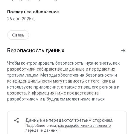
blueCompact App– приложение для новой системы доступа b
организаций, например, врачебных практик, адвокатских
контор и агентств.
Последнее обновление
Приложение можно бесплатно использовать после
26 авг. 2025 г.
покупки системы запирания blueCompact. Это
интуитивное в обращении приложение дает широкие
возможности для программирования и управления
Связь
ключами, цилиндрами и настенными считывателями.
Впустите современные технологии в вашу повседневную
Безопасность данных
arrow_forward
жизнь и познакомьтесь с нашей уникальной системой
запирания.
Чтобы контролировать безопасность, нужно знать, как
разработчики собирают ваши данные и передают их
Преимущества приложения blueCompact:
третьим лицам. Методы обеспечения безопасности и
конфиденциальности могут зависеть от того, как вы
ПРОСТОТА В ОБРАЩЕНИИ
используете приложение, а также от вашего региона и
Управляйте системой запирания на вашем смартфоне или
возраста. Информация ниже предоставлена
планшете.
разработчиком и в будущем может измениться.
КОМПЛЕКСНОЕ УПРАВЛЕНИЕ
В приложение можно добавить до 99 ключей, до 25
цилиндров или настенных считывателей и все права
Данные не передаются третьим сторонам.
доступа.
Подробнее о том,
как разработчики заявляют о
передаче данных
…