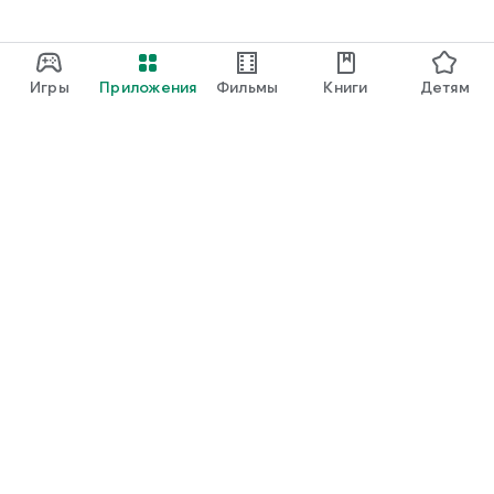
https://www.bluecompact.com/ru/lizenzbedingungen.html .
Игры
Приложения
Фильмы
Книги
Детям
Google Play
Play Pass
Play Points
Подарочные карты
Использовать
Правила возврата платежей