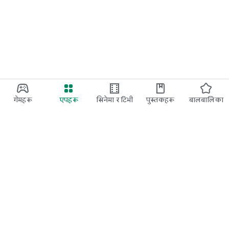
गेमहरू
एपहरू
सिनेमा र टिभी
पुस्तकहरू
बालबालिका
Google Play
Play Pass
Play Points