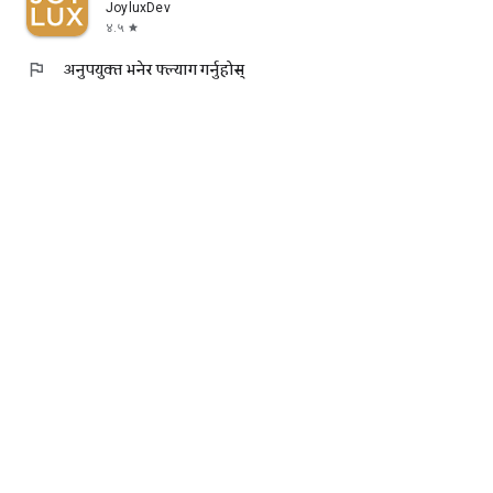
JoyluxDev
४.५
star
flag
अनुपयुक्त भनेर फ्ल्याग गर्नुहोस्