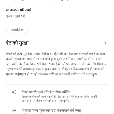
इच्छा। थप्नुहोस्। प्राप्त र उपहार। तपाईं र साथीहरूको लागि उत्तम उपहार
- तपाईका अनुयायीहरूले के चाहन्छन् भनेर सचेत हुनुहोस्;
- रिजर्भ इच्छाहरू जुन तपाइँ तपाइँका साथीहरूलाई समान चीजहरू प्राप्त गर्नबाट
मा अपडेट गरिएको
जोगाउन किन्न चाहानुहुन्छ;
२०२६ जुन १२
- इच्छा समाचार फिडको साथ थप इच्छा विचारहरू पत्ता लगाउनुहोस्;
- सबै अनुयायी अपडेटहरू ट्र्याक गर्नुहोस्, ताकि तपाईलाई सधैं थाहा छ कि उनीहरू
अहिले के चाहन्छन्;
सामाजिक
- गोप्य सान्ता व्यवस्थित गर्नुहोस् र तपाईंको सपनाहरूको लागि कोष सङ्कलन
गर्नुहोस्;
डेटाको सुरक्षा
arrow_forward
- र धेरै धेरै WishSpace एपमा।
तपाईंको डेटा सुरक्षित राख्नका निम्ति तपाईंले पहिला विकासकर्ताहरूले तपाईंको डेटा
एप नि:शुल्क छ, तर सदस्यता खरिदले तपाईंलाई अहिले र भविष्यमा थप शक्ति दिन्छ!
कसरी सङ्कलन तथा सेयर गर्छ भन्ने कुरा बुझ्न जरुरी छ। एपको प्रयोगसम्बन्धी
जानकारी, तपाईं बसोबास गर्ने क्षेत्र र तपाईंको उमेरका आधारमा डेटाको गोपनीयता र
सुरक्षासम्बन्धी अभ्यासहरू फरक हुन सक्छन्। यो एपका विकासकर्ताले यो जानकारी
[न्यूनतम समर्थित एप संस्करण: 6.11.1]
प्रदान गर्नुभएको हो र उहाँ समयक्रमसँगै यो जानकारी संशोधन गर्न सक्नुहुन्छ।
तेस्रो पक्षसँग कुनै पनि डेटा सेयर गरिँदैन
विकासकर्ताहरूले प्रयोगकर्ताको डेटा सेयर गरिने कुराका बारेमा कसरी
जानकारी गराउँछन् भन्नेबारेमा
थप जान्नुहोस्
यो एपले निम्न प्रकारका डेटा सङ्कलन गर्न सक्छ