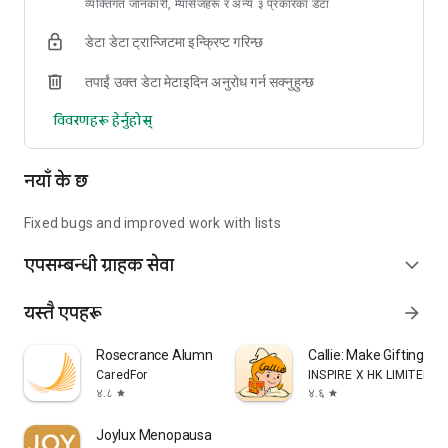
व्यक्तिगत जानकारी, म्यासेजहरू र अन्य ३ प्रकारका डेटा
डेटा डेटा ट्रान्जिटमा इन्क्रिप्ट गरिन्छ
तपाईं उक्त डेटा मेटाइदिन अनुरोध गर्न सक्नुहुन्छ
विवरणहरू हेर्नुहोस्
नयाँ के छ
Fixed bugs and improved work with lists
एपसम्बन्धी ग्राहक सेवा
expand_more
यस्तै एपहरू
arrow_forward
Rosecrance Alumni
Callie: Make Gifting Un
CaredFor
INSPIRE X HK LIMITED
४.८
४.६
star
star
Joylux Menopausal Health App