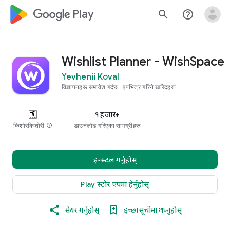
google_logo Play
search
help_outline
Wishlist Planner - WishSpace
Yevhenii Koval
विज्ञापनहरू समावेश गर्दछ
एपभित्र गरिने खरिदहरू
१ हजार+
किशोरकिशोरी
info
डाउनलोड गरिएका सामग्रीहरू
इन्स्टल गर्नुहोस्
Play स्टोर एपमा हेर्नुहोस्
सेयर गर्नुहोस्
इच्छासूचीमा थप्नुहोस्