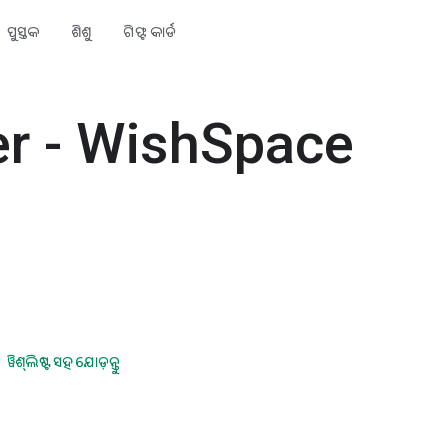
ପୁସ୍ତକ
ଶିଶୁ
ଗିଫ୍ଟ କାର୍ଡ
er - WishSpace
ୱିଶ୍‍ଲିଷ୍ଟ ସହ ଯୋଡ଼ନ୍ତୁ