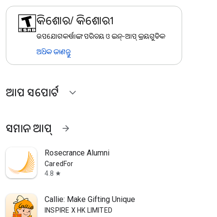
କିଶୋର/ କିଶୋରୀ
ଉପଯୋଗକର୍ତ୍ତାଙ୍କ ପରିଚୟ ଓ ଇନ୍-ଆପ୍ କ୍ରୟଗୁଡିକ
ଅଧିକ ଜାଣନ୍ତୁ
ଆପ ସପୋର୍ଟ
expand_more
ସମାନ ଆପ୍‍
arrow_forward
Rosecrance Alumni
CaredFor
4.8
star
Callie: Make Gifting Unique
INSPIRE X HK LIMITED