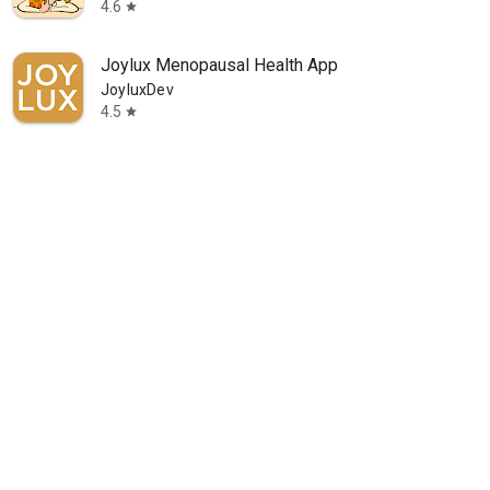
4.6
star
Joylux Menopausal Health App
JoyluxDev
4.5
star