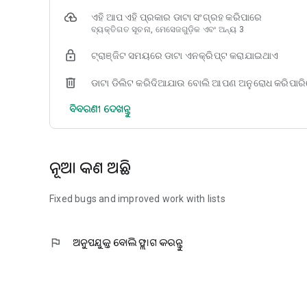
ଏହି ଆପ ଏହି ପ୍ରକାର ଡାଟା ସଂଗ୍ରହ କରିପାରେ
ବ୍ୟକ୍ତିଗତ ସୂଚନା, ମେସେଜଗୁଡ଼ିକ ଏବଂ ଅନ୍ୟ 3
ଟ୍ରାଞ୍ଜିଟ ସମୟରେ ଡାଟା ଏନକ୍ରିପ୍ଟ କରାଯାଇଥାଏ
ଡାଟା ଡିଲିଟ କରିଦିଆଯାଉ ବୋଲି ଆପଣ ଅନୁରୋଧ କରିପାର
ବିବରଣୀ ଦେଖନ୍ତୁ
ନୂଆ କଣ ଅଛି
Fixed bugs and improved work with lists
flag
ଅନୁପଯୁକ୍ତ ବୋଲି ଫ୍ଲାଗ କରନ୍ତୁ