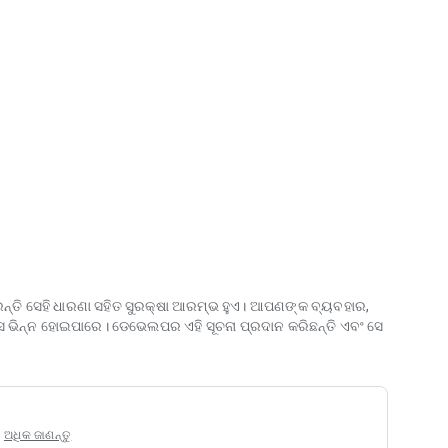
ends from receiving the same things;
ey want right now;
 now and in the future!
ତି ସେହି ଧାରଣା ସହିତ ସୁରକ୍ଷା ଆରମ୍ଭ ହୁଏ। ଆପଣଙ୍କ ବ୍ୟବହାର,
ସ ଭିନ୍ନ ହୋଇପାରେ। ଡେଭେଲପର ଏହି ସୂଚନା ପ୍ରଦାନ କରିଛନ୍ତି ଏବଂ ସେ
େ
ଅଧିକ ଜାଣନ୍ତୁ