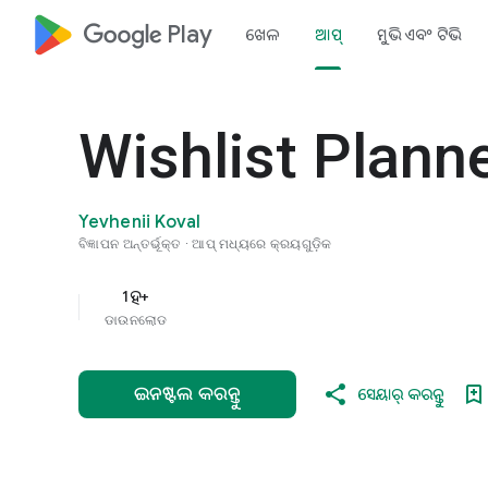
google_logo Play
ଖେଳ
ଆପ୍‌
ମୁଭି ଏବଂ ଟିଭି
Wishlist Plann
Yevhenii Koval
ବିଜ୍ଞାପନ ଅନ୍ତର୍ଭୂକ୍ତ
ଆପ୍‌ ମଧ୍ୟରେ କ୍ରୟଗୁଡ଼ିକ
1ହ+
ଡାଉନଲୋଡ
ଇନଷ୍ଟଲ କରନ୍ତୁ
ସେୟାର୍ କରନ୍ତୁ