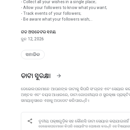
- Collect all your wishes in a single place;
- Allow your followers to know what you want;
- Track events of your followers;
- Be aware what your followers wish;
Wish. Add. Receive & Gift. Best Gifts for You and Friends
- Reserve wishes that you want to buy to protect your fri
- Discover more wish ideas with wishes news feed;
ଗତ ଅପଡେଟର ସମୟ
- Track all followers updates, so you always know what th
ଜୁନ 12, 2026
- Organize Secret Santa and fundraising for your dreams;
- and much more in WishSpace App.
ସାମାଜିକ
App is free, but buying subscription gives you more power
ଡାଟା ସୁରକ୍ଷା
arrow_forward
[Minimum supported app version: 6.11.1]
ଡେଭେଲପରମାନେ ଆପଣଙ୍କ ଡାଟାକୁ କିପରି ସଂଗ୍ରହ ଏବଂ ସେୟାର କରନ୍
ଅଞ୍ଚଳ ଏବଂ ବୟସ ଆଧାରରେ, ଡାଟା ଗୋପନୀୟତା ଓ ସୁରକ୍ଷା ପ୍ରାକ୍ଟି
ସମୟାନୁସାରେ ଏହାକୁ ଅପଡେଟ କରିପାରନ୍ତି।
ତୃତୀୟ ପକ୍ଷଗୁଡ଼ିକ ସହ କୌଣସି ଡାଟା ସେୟାର କରାଯାଇନାହିଁ
ଡେଭେଲପରମାନେ କିପରି ସେୟାରିଂର ଘୋଷଣା କରନ୍ତି ସେ ବିଷୟର