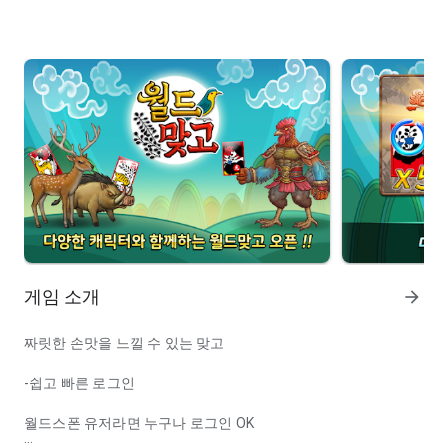
게임 소개
arrow_forward
짜릿한 손맛을 느낄 수 있는 맞고
-쉽고 빠른 로그인
월드스폰 유저라면 누구나 로그인 OK