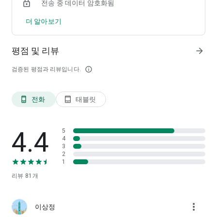
전송 중 데이터 암호화됨
환전소에서 게임머니를 충전해 다시 한번 도전!
더 알아보기
-넘치는 보상
일일/주간 퀘스트 완료 및 업적 달성을 통해 어마어마한 보상 뿐
평점 및 리뷰
arrow_forward
만 아니라 특별한 보상도 받아보세요.
검증된 평점과 리뷰입니다.
info_outline
다른 유저들과의 치열한 한판 승부로 “패왕”에 도전하세요.
특별한 보상이 기다릴지도 모르잖아요?
전화
태블릿
phone_android
tablet_android
----
개발자 연락처 :
(주)월드스폰 대한민국 서울특별시 강남구
강남구 언주로 551, 3층 301호(역삼동, 프라자빌딩)
4.4
5
06138 3748600996 2020-서울강남-01205 직접신고
4
3
2
1
리뷰
81
개
more_vert
이상정