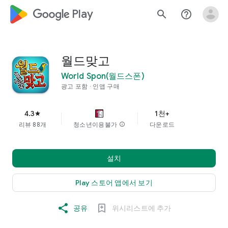
google_logo Play
search
help_outline
월드맞고
World Spon(월드스폰)
광고 포함
인앱 구매
4.3
1천+
star
리뷰 88개
청소년이용불가
info
다운로드
설치
Play 스토어 앱에서 보기
공유
위시리스트에 추가