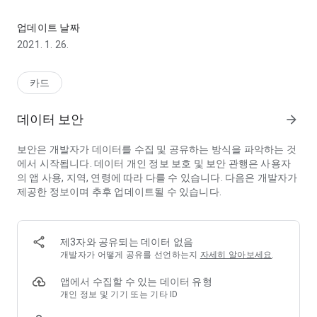
짜릿한 손맛을 느낄 수 있는 맞고
간단한 회원가입 절차를 통해 하나의 계정으로
업데이트 날짜
다양한 게임을 즐겨보세요.
2021. 1. 26.
자동로그인 기능으로 빠른 접속도 가능합니다.
카드
-개성 넘치는 아이템
데이터 보안
arrow_forward
“월드맞고”만의 캐릭터와 사운드를 모두에게 뽑내보세요.
보안은 개발자가 데이터를 수집 및 공유하는 방식을 파악하는 것
다양한 캐릭터와 사운드 제공을 통해 게임에 몰입감을 더합니다.
에서 시작됩니다. 데이터 개인 정보 보호 및 보안 관행은 사용자
의 앱 사용, 지역, 연령에 따라 다를 수 있습니다. 다음은 개발자가
-무료충전
제공한 정보이며 추후 업데이트될 수 있습니다.
올인으로 절망하지 마세요.
하루 10회 무료충전으로 끊임없이 게임을 즐길 수 있습니다.
제3자와 공유되는 데이터 없음
개발자가 어떻게 공유를 선언하는지
자세히 알아보세요
.
-교환소
앱에서 수집할 수 있는 데이터 유형
무료충전을 다 소진하여도 걱정 無!
개인 정보 및 기기 또는 기타 ID