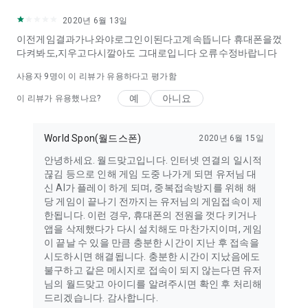
2020년 6월 13일
이전게임결과가나와야로그인이된다고계속뜹니다 휴대폰을껐
다켜봐도,지우고다시깔아도 그대로입니다 오류수정바랍니다
사용자
9
명이 이 리뷰가 유용하다고 평가함
예
아니요
이 리뷰가 유용했나요?
World Spon(월드스폰)
2020년 6월 15일
안녕하세요. 월드맞고입니다. 인터넷 연결의 일시적
끊김 등으로 인해 게임 도중 나가게 되면 유저님 대
신 AI가 플레이 하게 되며, 중복접속방지를 위해 해
당 게임이 끝나기 전까지는 유저님의 게임접속이 제
한됩니다. 이런 경우, 휴대폰의 전원을 껏다 키거나
앱을 삭제했다가 다시 설치해도 마찬가지이며, 게임
이 끝날 수 있을 만큼 충분한 시간이 지난 후 접속을
시도하시면 해결됩니다. 충분한 시간이 지났음에도
불구하고 같은 메시지로 접속이 되지 않는다면 유저
님의 월드맞고 아이디를 알려주시면 확인 후 처리해
드리겠습니다. 감사합니다.