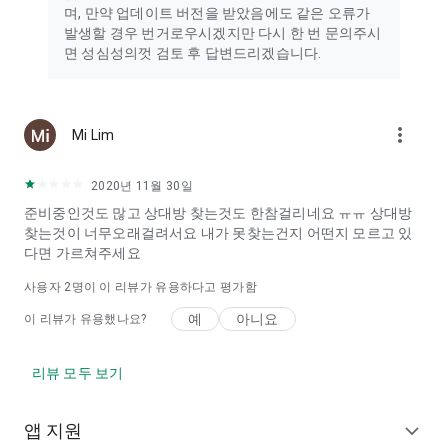
며, 만약 업데이트 버전을 받았음에도 같은 오류가
발생할 경우 번거로우시겠지만 다시 한 번 문의주시
면 성심성의껏 검토 후 답변드리겠습니다.
more_vert
Mi Lim
2020년 11월 30일
준비중인것도 많고 상대방 찾는것도 한참걸리네요 ㅠㅠ 상대방
찾는것이 너무오래걸려서요 내가 못찾는건지 어떤지 모르고 있
다면 가르쳐주세요
사용자
2
명이 이 리뷰가 유용하다고 평가함
예
아니요
이 리뷰가 유용했나요?
리뷰 모두 보기
앱 지원
expand_more