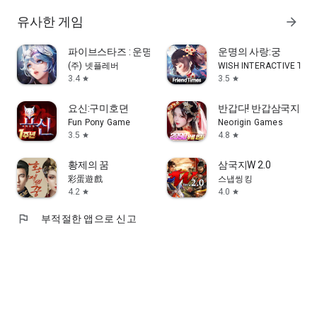
유사한 게임
arrow_forward
파이브스타즈 : 운명의 서사시
운명의 사랑:궁
(주) 넷플레버
WISH INTERACTIVE TEC
3.4
3.5
star
star
요신:구미호뎐
반갑다! 반갑삼국지
Fun Pony Game
Neorigin Games
3.5
4.8
star
star
황제의 꿈
삼국지W 2.0
彩蛋遊戲
스냅씽킹
4.2
4.0
star
star
flag
부적절한 앱으로 신고