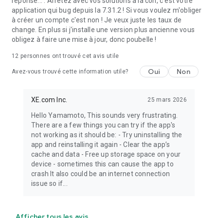
réponse... : Arrêtez avec vos solutions à la con, c'est votre
application qui bug depuis la 7.31.2 ! Si vous voulez m'obliger
à créer un compte c'est non ! Je veux juste les taux de
change. En plus si j'installe une version plus ancienne vous
obligez à faire une mise à jour, donc poubelle !
12
personnes ont trouvé cet avis utile
Oui
Non
Avez-vous trouvé cette information utile?
XE.com Inc.
25 mars 2026
Hello Yamamoto, This sounds very frustrating.
There are a few things you can try if the app's
not working as it should be: - Try uninstalling the
app and reinstalling it again - Clear the app’s
cache and data - Free up storage space on your
device - sometimes this can cause the app to
crash It also could be an internet connection
issue so if...
Afficher tous les avis