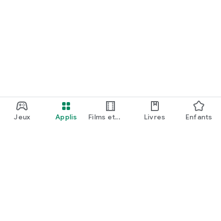
Jeux
Applis
Films et
Livres
Enfants
émissions
Google Play
Play Pass