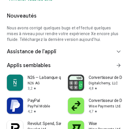
Nouveautés
Nous avons corrigé quelques bugs et effectué quelques
mises à niveau pour rendre votre expérience Xe encore plus
fluide. Téléchargez la dernière version aujourd'hui.
Assistance de l'appli
expand_more
Applis semblables
arrow_forward
N26 — La banque qu'on adore
Convertisseur de Devis
N26 AG
Digitalchemy, LLC
3,2
4,8
star
star
PayPal
Convertisseur de Devi
PayPal Mobile
Wise Payments Ltd.
4,2
4,7
star
star
Revolut: Spend, Save, Trade
Wise