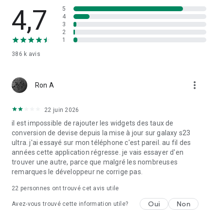
● Vous pouvez envoyer de l'argent directement à des
4,7
5
4
centaines de grandes banques dans le monde entier ou
3
utiliser le retrait d'espèces dans plus de 500 000 agences
2
réparties dans plus de 150 pays.
1
● Envoyez de l'argent directement vers les principaux
386 k
avis
portefeuilles mobiles dans plus de 35 pays à travers le
monde.
more_vert
Ron A
Envoyez de l'argent en Inde
Nos transferts d'argent vers l'Inde offrent tous les jours des
22 juin 2026
tarifs avantageux et des délais très courts. Ces transactions
il est impossible de rajouter les widgets des taux de
peuvent être effectuées par dépôt bancaire, par retrait
conversion de devise depuis la mise à jour sur galaxy s23
d'espèces ou par portefeuille mobile.
ultra. j'ai essayé sur mon téléphone c'est pareil. au fil des
années cette application régresse. je vais essayer d'en
trouver une autre, parce que malgré les nombreuses
Rapide. Intelligent. Simple.
remarques le développeur ne corrige pas.
Rejoignez les millions d'utilisateurs qui font confiance à Xe
22
personnes ont trouvé cet avis utile
pour connaître les taux de change et effectuer des transferts
d'argent internationaux.
Oui
Non
Avez-vous trouvé cette information utile?
● Graphiques de devises