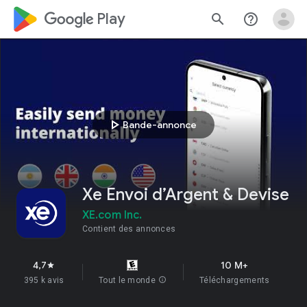
google_logo Play
search
help_outline
play_arrow
Bande-annonce
Xe Envoi d’Argent & Devise
XE.com Inc.
Contient des annonces
4,7
10 M+
star
395 k avis
Tout le monde
info
Téléchargements