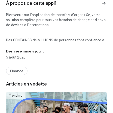
À propos de cette appli
arrow_forward
Bienvenue sur l'application de transfert d'argent Xe, votre
solution complète pour tous vos besoins de change et d'envoi
de devises à l'international.
Des CENTAINES de MILLIONS de personnes font confiance à
Découvrez les taux moyens du marché et envoyez de l'argent dan
Xe :
Dernière mise à jour :
● Consulter les taux en direct
5 août 2026
● Envoyer de l'argent dans plus de 200 pays
● Transfert dans plus de 100 devises
● Configuration d'alertes de taux
Finance
● Un moyen rapide, sécurisé et fiable de transférer de
l'argent dans le monde entier
Articles en vedette
● Plus de 105 millions de téléchargements
● Des milliers de transferts d'argent chaque jour
Trending
Transférez de l'argent en quelques minutes