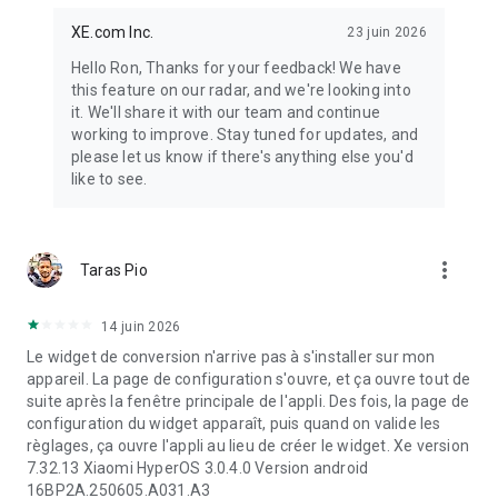
● Configuration d'alertes de taux
● Suivi de vos transferts
XE.com Inc.
23 juin 2026
● Face ID et contrôles de confidentialité 2FA
Hello Ron, Thanks for your feedback! We have
this feature on our radar, and we're looking into
it. We'll share it with our team and continue
Suivez vos devises
working to improve. Stay tuned for updates, and
please let us know if there's anything else you'd
● Des graphiques de devises complets qui vous permettent
like to see.
de consulter le taux de change des devises de votre choix
aujourd'hui et à n'importe quelle date au cours des 10
dernières années.
● Créez des alertes de taux pour les devises qui vous
more_vert
Taras Pio
intéressent, et nous vous informerons lorsque le cours
correspondant sera atteint sur le marché.
14 juin 2026
Le widget de conversion n'arrive pas à s'installer sur mon
Que vous cherchiez à envoyer de l'argent à l'international, à
appareil. La page de configuration s'ouvre, et ça ouvre tout de
connaître les taux de change ou à vous tenir au courant de la
suite après la fenêtre principale de l'appli. Des fois, la page de
situation du marché des devises, l'application de transfert
configuration du widget apparaît, puis quand on valide les
d'argent Xe est faite pour vous. Grâce à elle, vous pouvez
règlages, ça ouvre l'appli au lieu de créer le widget. Xe version
envoyer des fonds à l'international en toute simplicité, suivre
7.32.13 Xiaomi HyperOS 3.0.4.0 Version android
chaque étape de votre transfert et choisir parmi différents
16BP2A.250605.A031.A3
modes de paiement et de réception flexibles.