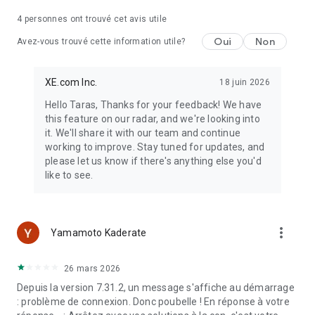
4
personnes ont trouvé cet avis utile
Oui
Non
Téléchargez l'application Xe dès aujourd'hui et envoyez de
Avez-vous trouvé cette information utile?
l'argent à l'international en toute confiance.
XE.com Inc.
18 juin 2026
Hello Taras, Thanks for your feedback! We have
this feature on our radar, and we're looking into
it. We'll share it with our team and continue
working to improve. Stay tuned for updates, and
please let us know if there's anything else you'd
like to see.
more_vert
Yamamoto Kaderate
26 mars 2026
Depuis la version 7.31.2, un message s'affiche au démarrage
: problème de connexion. Donc poubelle ! En réponse à votre