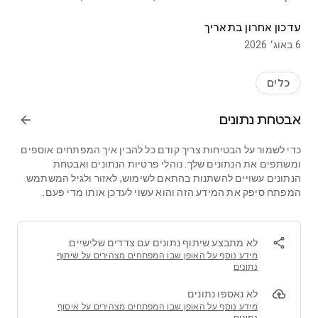
מנתח סוללה: ניטור צריכת סוללות, טמפרטורה, מתח, זרם. גרפים, ווידג'טי
2. רמת סוללה נמוכה מאחוז - מעקב אחר רמת הטעינה של המערכת
3. ניטור משפחה, חברים וטלפונים אחרים שלך - קבל התרעות לפני
עדכון אחרון בתאריך
שטלפון מת
6 באוג׳ 2026
4. היסטוריית סוללה וניתוח - טעינה, פריקה, גרפים של חודשים
5. ווידג'טים של סוללה הניתנים להתאמה אישית - רמת סוללה בזמן
אמת במבט חטוף
כלים
6. ייצוא ושיתוף גרפי סוללה
אבטחת נתונים
arrow_forward
★ 1. קריאות חיישנים אמיתיות
- מתח, זרם וטמפרטורה ישירות מהמכשיר שלך
כדי לשמור על הבטיחות צריך קודם כל להבין איך המפתחים אוספים
- צריכת חשמל, קצב טעינה ופריקה
ומשתפים את הנתונים שלך. נוהלי פרטיות הנתונים ואבטחת
הנתונים עשויים להשתנות בהתאם לשימוש, לאזור ולגיל המשתמש.
★ 2. רמת סוללה נמוכה מאחוז
המפתח סיפק את המידע הזה והוא עשוי לעדכן אותו מדי פעם.
- ראה את הטעינה בשברי אחוז, לא רק במספרים שלמים
- גרפי רמות חלקים - נקודתי את הטעינה של המערכת
★ 3. ניטור משפחה, חברים וטלפונים אחרים שלך
לא מתבצע שיתוף נתונים עם צדדים שלישיים
- ראה את רמות הסוללה של המשפחה והחברים שלך במקום אחד
מידע נוסף על האופן שבו המפתחים מצהירים על שיתוף
- שמור עין גם על הטלפונים המשניים והטלפונים של העבודה שלך
נתונים
- הגדרת התראות סוללה חלשה וגבוהה עבור כל מכשיר מנוטר
לא נאספו נתונים
- קבל התרעות לפני שטלפון מת - של אדם אהוב או של הטלפון
מידע נוסף על האופן שבו המפתחים מצהירים על איסוף
הרזרבי שלך