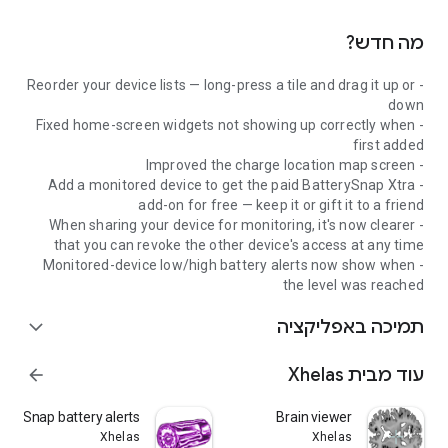
★ טיפ מקצועי
הוסף ווידג'ט למסך הבית שלך ותן ל-BatterySnap לפעול במשך
מה חדש?
כמה ימים. יותר נתונים פירושם ניתוח חד יותר.
- Reorder your device lists — long-press a tile and drag it up or
★ אופטימיזציה של סוללת אנדרואיד
down
אנדרואיד משהה אפליקציות רקע כדי לחסוך בחשמל. לקבלת גרפים
- Fixed home-screen widgets not showing up correctly when
רציפים וללא פערים, פטור את BatterySnap מאופטימיזציית
first added
הסוללה בהגדרות.
- Improved the charge location map screen
- Add a monitored device to get the paid BatterySnap Xtra
★ BatterySnap Xtra
add-on for free — keep it or gift it to a friend
חינם בבסיסו. שדרגו ל-Xtra כדי להסיר פרסומות, לקבל התראות
- When sharing your device for monitoring, it's now clearer
חכמות על סוללה גבוהה ונמוכה עם ספים מותאמים אישית לכל
that you can revoke the other device's access at any time
מכשיר, להצמיד את הרמה לסרגל ההתראות שלכם ולפתוח סגנונות
- Monitored-device low/high battery alerts now show when
ווידג'ט נוספים.
the level was reached
כרגע תוכלו לקבל קוד חינם לקבלת Xtra על ידי הוספת מכשיר של
חבר, בן משפחה או מכשיר משני משלכם לניטור - שמרו את הקוד או
תמיכה באפליקציה
expand_more
תנו אותו במתנה.
‫עוד מבית Xhelas‎
arrow_forward
★ אוהבים את BatterySnap?
ספרו לחברים שלכם והשאירו ביקורת. שאלות או רעיונות? שלחו לנו
terySnap battery alerts
Brain viewer
דוא"ל - אנחנו קוראים כל הודעה.
Xhelas
Xhelas