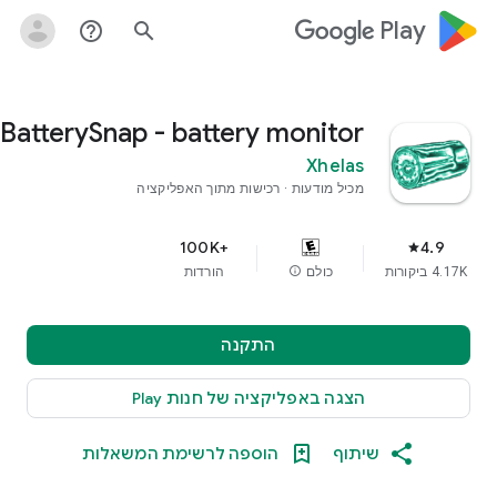
google_logo Play
help_outline
search
BatterySnap - battery monitor
Xhelas
מכיל מודעות
רכישות מתוך האפליקציה
4.9
+100K‏
star
4.17K‏ ביקורות
כולם
info
הורדות
התקנה
הצגה באפליקציה של חנות Play
שיתוף
הוספה לרשימת המשאלות