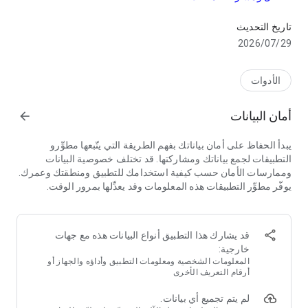
يدعم النقل السريع لأجهزة Android و iOS.
ShareMe يعمل على أجهزة أندرويد. شارك بسرعة الصور ومقاطع
الفيديو والموسيقى والتطبيقات والملفات بين أجهزة Android
تاريخ التحديث
المحمولة.
29‏/07‏/2026
مشاركة الملفات بدون الإنترنت
نقل الملفات دون الاتصال بالشبكة.
الأدوات
واجهة مستخدم بديهية وودية
أمان البيانات
arrow_forward
واجهة مستخدم ShareMe سهلة الاستخدام تجعل نقل الملفات أمرًا
بسيطًا. يتم تصنيف الملفات إلى فئات مثل الموسيقى والتطبيقات
يبدأ الحفاظ على أمان بياناتك بفهم الطريقة التي يتّبعها مطوِّرو
والصور ، مما يسهل العثور عليها ومشاركتها.
التطبيقات لجمع بياناتك ومشاركتها. قد تختلف خصوصية البيانات
وممارسات الأمان حسب كيفية استخدامك للتطبيق ومنطقتك وعمرك.
📥استئناف عمليات النقل المتقطعة
يوفّر مطوِّر التطبيقات هذه المعلومات وقد يعدِّلها بمرور الوقت.
لا تقلق إذا تمت مقاطعة التحويل الخاص بك. يمكنك استئنافه بنقرة
بسيطة ، ولا حاجة للبدء من جديد.
🎥إرسال ملفات كبيرة
قد يشارك هذا التطبيق أنواع البيانات هذه مع جهات
شارك الصور والموسيقى ومقاطع الفيديو والتطبيقات والمستندات
خارجية:
والمزيد.
المعلومات الشخصية ومعلومات التطبيق وأداؤه والجهاز أو
أرقام التعريف الأخرى
دعم لغات متعددة:
لم يتم تجميع أي بيانات.
الإنجليزية ، الإسبانية ، الصينية ، البرتغالية ، ру́сский язы́к ،