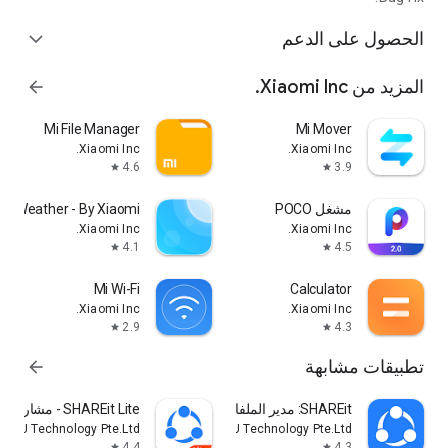
الحصول على الدعم
expand_more
المزيد من Xiaomi Inc.
arrow_forward
Mi File Manager
Mi Mover
Xiaomi Inc.
Xiaomi Inc.
4.6
3.9
star
star
مشغل POCO
Weather - By Xiaomi
Xiaomi Inc.
Xiaomi Inc.
4.1
4.5
star
star
Mi Wi-Fi
Calculator
Xiaomi Inc.
Xiaomi Inc.
2.9
4.3
star
star
تطبيقات مشابهة
arrow_forward
SHAREit: مدير الملفات ومشاركة
SHAREit Lite - مشاركة الملفات
ia4U Technology Pte.Ltd.
Smart Media4U Technology Pte.Ltd.
4.4
4.3
star
star