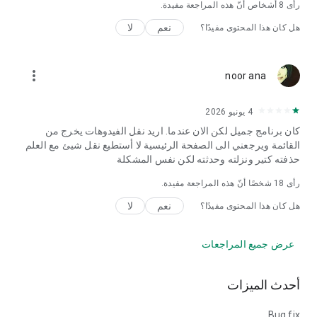
رأى
8
أشخاص أنّ هذه المراجعة مفيدة.
نعم
لا
هل كان هذا المحتوى مفيدًا؟
more_vert
noor ana
4 يونيو 2026
كان برنامج جميل لكن الان عندما. اريد نقل الفيدوهات يخرج من
القائمة ويرجعني الى الصفحة الرئيسية لا أستطيع نقل شيئ مع العلم
حذفته كتير ونزلته وحدثته لكن نفس المشكلة
رأى
18
شخصًا أنّ هذه المراجعة مفيدة.
نعم
لا
هل كان هذا المحتوى مفيدًا؟
عرض جميع المراجعات
أحدث الميزات
Bug fix.