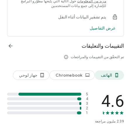
مزيد من المعلومات
حول الآلية التي يتّبعها مطوِّرو البرامج
українська мова ، Tiếng Việt.
للإشارة إلى جمع بيانات المستخدمين
أرسل لنا ملاحظاتك على: mi-shareme@xiaomi.com
يتم تشفير البيانات أثناء النقل
عرض التفاصيل
التقييمات والتعليقات
arrow_forward
تم التحقّق من التقييمات والمراجعات
info_outline
الهاتف
Chromebook
جهاز لوحي
tablet_android
laptop
phone_android
4.6
5
4
3
2
1
2.39 مليون
مراجعة