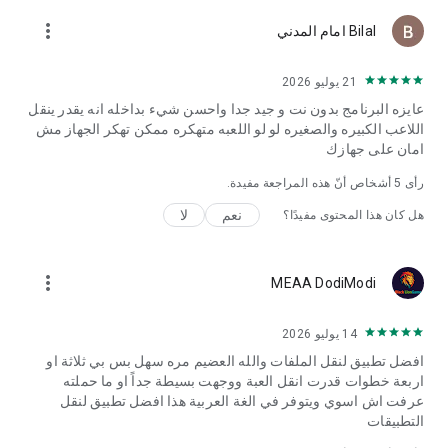
more_vert
Bilal امام المدني
21 يوليو 2026
عايزه البرنامج بدون نت و جيد جدا واحسن شيء بداخله انه يقدر ينقل
اللاعب الكبيره والصغيره لو لو اللعبه متهكره ممكن تهكر الجهاز مش
امان على جهازك
رأى
5
أشخاص أنّ هذه المراجعة مفيدة.
نعم
لا
هل كان هذا المحتوى مفيدًا؟
more_vert
MEAA DodiModi
14 يوليو 2026
افضل تطبيق لنقل الملفات والله العضيم مره سهل بس بي ثلاثة او
اربعة خطوات قدرت انقل العبة ووجهت بسيطة جداً او ما حملته
عرفت اش اسوي ويتوفر في الغة العربية هذا افضل تطبيق لنقل
التطبيقات