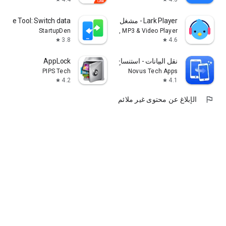
Lark Player - مشغل الموسيقى
lone Tool: Switch data
StartupDen
Lark Player Studio - Music, MP3 & Video Player
3.8
4.6
star
star
نقل البيانات - استنساخ الهاتف
AppLock
PIPS Tech
Novus Tech Apps
4.2
4.1
star
star
flag
الإبلاغ عن محتوى غير ملائم