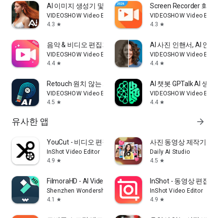
AI 이미지 생성기 및 AI 비디오
Screen Recorder 
VIDEOSHOW Video Editor & Maker & AI Chat Generator
VIDEOSHOW Video Editor
4.3
4.3
star
star
음악 & 비디오 편집기를 사용한 사진 비디오 메이커
AI 사진 인핸서, AI 인핸서
VIDEOSHOW Video Editor & Maker & AI Chat Generator
VIDEOSHOW Video Editor
4.4
4.4
star
star
Retouch 원치 않는 개체 및 사진 편집 삭제 AI
AI 챗봇 GPTalk AI 생성기
VIDEOSHOW Video Editor & Maker & AI Chat Generator
VIDEOSHOW Video Editor
4.5
4.4
star
star
유사한 앱
arrow_forward
YouCut - 비디오 편집기 & 비디오 메이커
사진 동영상 제작기 - InS
InShot Video Editor
Daily AI Studio
4.9
4.5
star
star
FilmoraHD - AI Video Creator
InShot - 동영상 편집
Shenzhen Wondershare Software Co., Ltd.
InShot Video Editor
4.1
4.9
star
star