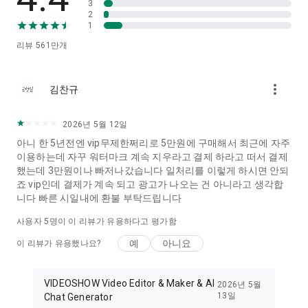
3
2
VideoShow 앱에 대한 사람들의 반응을 보고 싶으시다면:
1
페이스북에 좋아요를 눌러주세요:
https://www.facebook.com/videoshowapp
리뷰
561만
개
인스타그램 팔로우를 해주세요:
http://instagram.com/videoshowapp
more_vert
유튜브에서 구독을 눌러주세요:
김찬규
http://www.youtube.com/videoshowapp
트위터에서 팔로우를 해주세요:
2026년 5월 12일
https://twitter.com/videoshowapp
아니 한 5년전엔 vip무제한쩌리로 5만원에 구매해서 최근에 자주
이용하는데 자꾸 워터마크 계속 지우라고 결제 하라고 떠서 결제
했는데 3만원이나 빠저나갔습니다 일처리를 이렇게 하시면 안되
죠 vip인데 결제가 계속 되고 광고가 나오는 건 아니라고 생각합
니다 빠른 시일내에 환불 부탁드립니다
사용자
5
명이 이 리뷰가 유용하다고 평가함
예
아니요
이 리뷰가 유용했나요?
VIDEOSHOW Video Editor & Maker & AI
2026년 5월
13일
Chat Generator