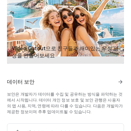
- 비디오 오버레이를 사용하여 한 화면에 여러 개의 동영상을 표
시합니다. 이중노출효과 내기 이모티콘 또는 애니메이션 필터 추
가
- 쉽고 간편하게 동영상을 이어붙입니다.
- 정식허가를 받은 음악
- 레코더처럼 보이스오버를 추가하고 목소리를 로봇, 몬스터등으
로 바꿉니다.
- vip로 업데이트한 후 워터마크/광고 없음
- 특수 렌즈를 사용하여 원본 비디오 클립을 만듭니다.
Video Cutout으로 친구들과 재미있는 우정 영
상을 만들어보세요
일체형 편집기：
- 정교한 테마로 멋진 뮤직 비디오/슬라이드 쇼/브이로그/재미있
는 동영상을 즉시 만들 수 있습니다.
- 다양한 배경 음악, 기기에서 로컬 노래도 추가할 수 있습니다. 비
데이터 보안
arrow_forward
디오 촬영 또는 동영상 자르기에 용이합니다.
- 다양한 텍스트 스타일과 글꼴로 예쁜 자막을 만들 수 있습니다.
보안은 개발자가 데이터를 수집 및 공유하는 방식을 파악하는 것
- 멋진 필터를 추가하여 동영상을 독특하게 만듭니다.
에서 시작됩니다. 데이터 개인 정보 보호 및 보안 관행은 사용자
- 배경 흐림, 음성 향상 및 속도 조정 기능을 사용할 수 있습니다.
의 앱 사용, 지역, 연령에 따라 다를 수 있습니다. 다음은 개발자가
- 여러 음악을 추가하고, 음악 볼륨 및 음악 페이드 인/페이드 아
제공한 정보이며 추후 업데이트될 수 있습니다.
웃 옵션을 조정할 수 있습니다.
- GIF 내보내기: 앨범의 사진으로 자신만의 재미있는 gifs를 만들
어 영상을 한 단계 상승시킬 수 있습니다.