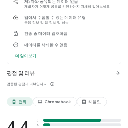
제3자와 공유되는 데이터 없음
전문 비디오 편집 도구：
개발자가 어떻게 공유를 선언하는지
자세히 알아보세요
.
- 이 비디오 커터에서 클립이나 동영상을 붙이기/편집/합치기/자
르기/분할/역재생/복제/회전/흐림/콜라주를 할 수 있습니다.
앱에서 수집할 수 있는 데이터 유형
- 줌 인과 줌 아웃 시청자들을 여러분이 원하는 부분에 집중하게
금융 정보 및 앱 정보 및 성능
하세요!
- 패스트 모션/슬로우 모션을 사용하여 모든 비디오 클립의 속도
전송 중 데이터 암호화됨
를 조정합니다.
- 영상 더빙 자신만의 음성이나 음향 효과를 추가하여 동영상을
데이터를 삭제할 수 없음
더욱 멋지게 만드세요.
더 알아보기
- 동영상에 두들낙서를 하세요. 단조로운 글꼴에 싫증이 나십니
까? 두들낙서하고, 스크린에 아무거나 마음에 드는 걸 그려요!
- 비디오 역재생, 비디오 재생을 사용하여 재미있고 창의적인 원
평점 및 리뷰
arrow_forward
본 동영상/브이로그를 만드세요.
- 환상적인 소재 센터: 테마/필터/스티커/gif 이미지/밈/이모티
검증된 평점과 리뷰입니다.
info_outline
콘/글꼴/음향 효과/FX 등이 있습니다.
소셜 네트워크에서 인생 스토리를 공유하세요：
- 정사각형 테마 및 자르기 모드를 지원합니다.
전화
Chromebook
태블릿
phone_android
laptop
tablet_android
- 비디오 압축: 이 비디오 생성기에서 동영상 크기를 줄일 수 있습
니다.
- 비디오 트리머: 동영상의 사운드트랙을 mp3 파일로 변환하세
4.4
5
요.
4