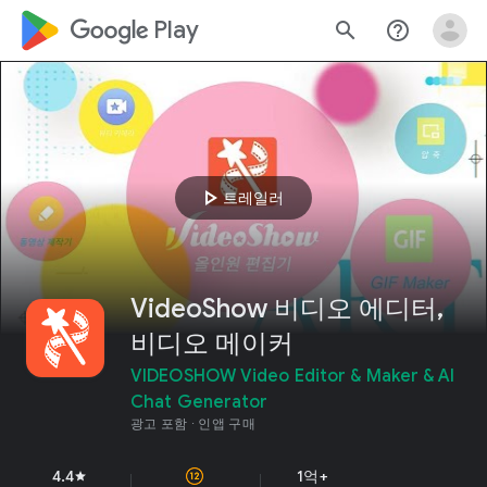
google_logo Play
search
help_outline
play_arrow
트레일러
VideoShow 비디오 에디터,
비디오 메이커
VIDEOSHOW Video Editor & Maker & AI
Chat Generator
광고 포함
인앱 구매
4.4
1억+
star