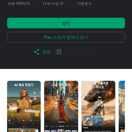
리뷰 595만개
12세 이상
info
다운로드
설치
Play 스토어 앱에서 보기
공유
위시리스트에 추가