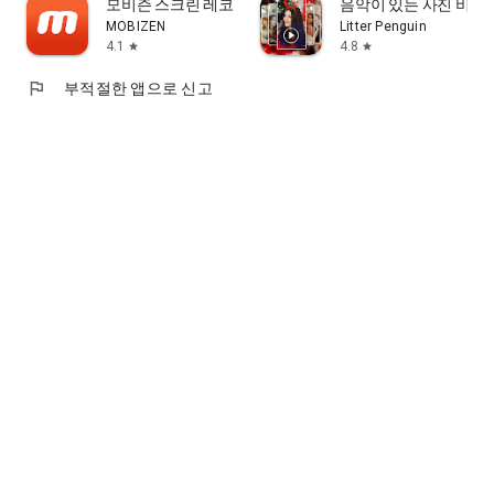
모비즌 스크린 레코더 - 화면녹화/캡처/자동클릭/GIF
음악이 있는 사진 비디
MOBIZEN
Litter Penguin
4.1
4.8
star
star
flag
부적절한 앱으로 신고