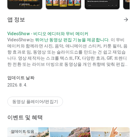
앱 정보
arrow_forward
VideoShow - 비디오 에디터와 무비 메이커
VideoShow는
뛰어난 동영상 편집 기능을 제공합니다
. 이 무비
메이커와 함께라면 사진, 음악, 애니메이션 스티커, 카툰 필터, 음
향 효과로 밈, 동영상 또는 슬라이드쇼를 만드는 건 쉽고 재밌습
니다. 영상 제작자는 스크롤 텍스트, FX, 다양한 효과, GIF, 트렌디
한 전환 또는 라이브 더빙으로 동영상을 개인 취향에 맞춰 편집할
브이로그 메이커 및 인트로 메이커, 음악이 있는 애니메이션 비디오 에
수 있습니다.
자신만의 창의적인 브이로그, 흥미로운 밈과 재미있
는 동영상을 만들어 보세요
. 결혼식/생일/발렌타인데이/추수감
업데이트 날짜
사절/크리스마스 이브/할로윈과 같은 소중한 순간들을 기록하세
2026. 8. 4.
요.
VideoShow가 온라인 비디오 에디터인 이유?
동영상 플레이어/편집기
- 영화감독과 초보자 모두를 위한 실용적인 동영상 편집 앱 & 무
비 씬 메이커입니다. 간단하게 동영상을 편집할 수 있습니다.
이벤트 및 혜택
- 오디오 추출기: 동영상에서 선명한 오디오를 추출하여 음악으로
변환합니다.
- 4K 내보내기, 화질 손실 없이 HD 동영상을 저장합니다.
업데이트 있음