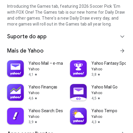
Introducing the Games tab, featuring 2026 Soccer Pick 'Em
with FOX One! The Games tab is our new home for Daily Draw
and other games. There's a new Daily Draw every day, and
more games will roll out in the Games tab all year long.
Suporte do app
expand_more
Mais de Yahoo
arrow_forward
Yahoo Mail – e-mail organizado
Yahoo Fantasy Sports:
Yahoo
Yahoo
4,1
3,8
star
star
Yahoo Finanças
Yahoo Mail Go
Yahoo
Yahoo
4,6
4,5
star
star
Yahoo Search: Descubra mais
Yahoo Tempo
Yahoo
Yahoo
3,9
4,3
star
star