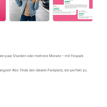
ür ein paar Stunden oder mehrere Monate – mit Yespark
ngzeit-Abo: Finde den idealen Parkplatz, der perfekt zu
ktrofahrzeug, Motorrad, Roller oder Fahrrad).
k an Parkplätzen in Frankreich (Paris, Lyon, Marseille...),