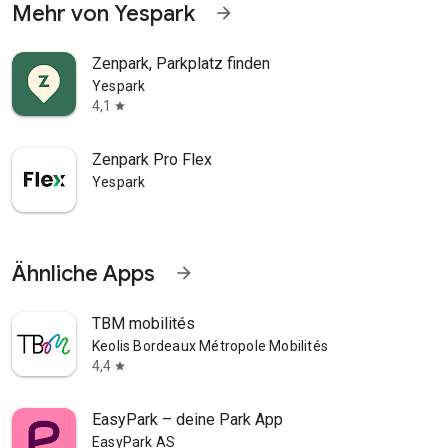
Mehr von Yespark
arrow_forward
Zenpark, Parkplatz finden
Yespark
4,1
star
Zenpark Pro Flex
Yespark
Ähnliche Apps
arrow_forward
TBM mobilités
Keolis Bordeaux Métropole Mobilités
4,4
star
EasyPark – deine Park App
EasyPark AS