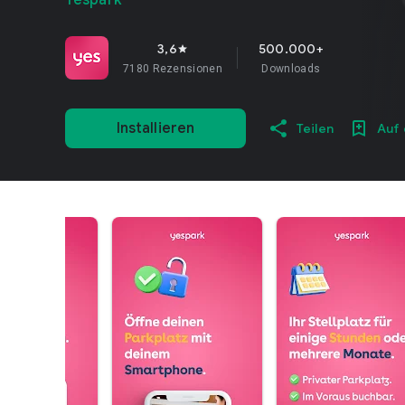
Yespark
3,6
500.000+
star
7180 Rezensionen
Downloads
Installieren
Teilen
Auf 