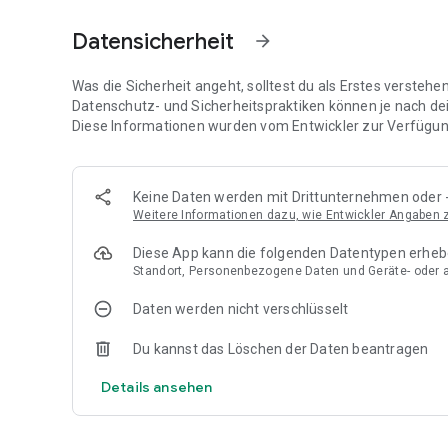
📱 100 % digital: In nur 2 Minuten den passenden Platz fi
digitalen Fernbedienung, mit der du Einfahrtstore und Fu
Datensicherheit
arrow_forward
🤝 100 % flexibel und ohne Bindung: Du hast deine Pläne 
und ohne zusätzliche Gebühren.
Was die Sicherheit angeht, solltest du als Erstes versteh
Datenschutz- und Sicherheitspraktiken können je nach de
⚡ Yespark ReCharge: Miete einen Parkplatz mit einer eigen
Diese Informationen wurden vom Entwickler zur Verfügung
🎁 2 Tage kostenlos testen: Teste deinen Parkplatz bei u
zu bezahlen.
Keine Daten werden mit Drittunternehmen oder -
Weitere Informationen dazu, wie Entwickler Angaben
❌ Flexible Stornierung: Pläne geändert? Storniere deine K
Stunden im Voraus.
Diese App kann die folgenden Datentypen erhe
Standort, Personenbezogene Daten und Geräte- oder 
Mach es wie über 1,3 Millionen Nutzer und erleichtere dir d
Daten werden nicht verschlüsselt
Du kannst das Löschen der Daten beantragen
Details ansehen