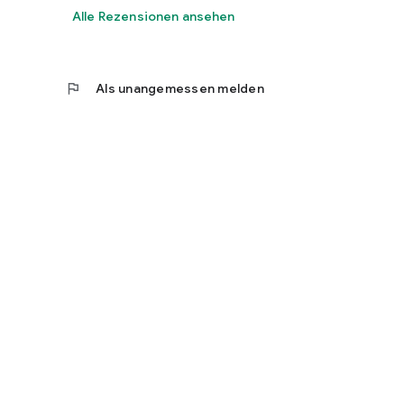
Alle Rezensionen ansehen
flag
Als unangemessen melden