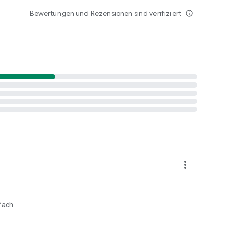
Bewertungen und Rezensionen sind verifiziert
info_outline
more_vert
fach