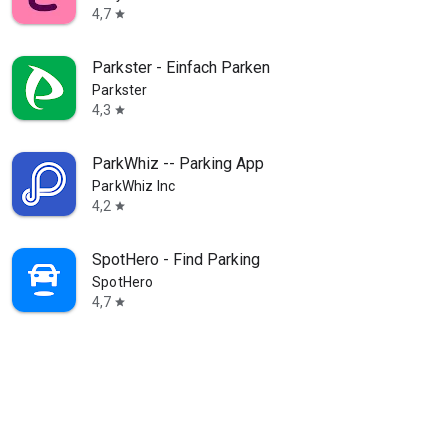
4,7
star
Parkster - Einfach Parken
Parkster
4,3
star
ParkWhiz -- Parking App
ParkWhiz Inc
4,2
star
SpotHero - Find Parking
SpotHero
4,7
star