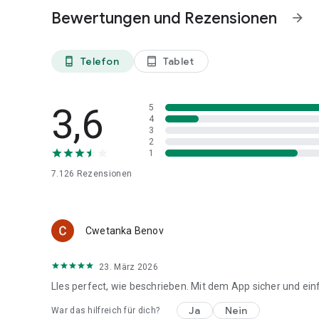
Bewertungen und Rezensionen
arrow_forward
Telefon
Tablet
phone_android
tablet_android
3,6
5
4
3
2
1
7.126
Rezensionen
Cwetanka Benov
23. März 2026
Lles perfect, wie beschrieben. Mit dem App sicher und ein
Ja
Nein
War das hilfreich für dich?