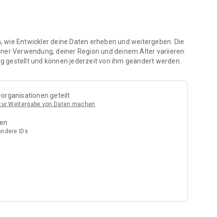
nden und direkt reinfahren. Dein Smartphone wird zur
ßgängertüren ganz einfach öffnest.
geändert? Kündige dein Abo jederzeit ganz unkompliziert
en, wie Entwickler deine Daten erheben und weitergeben. Die
iner Verwendung, deiner Region und deinem Alter variieren.
en, dedizierten Ladestation für dein E-Auto.
 gestellt und können jederzeit von ihm geändert werden.
nseren Monatsabos völlig unverbindlich und ohne einen Cent
organisationen geteilt
 zur Weitergabe von Daten machen
urzzeit-Reservierungen mit nur einem Klick bis zu 24
ben
andere IDs
einen Alltag!