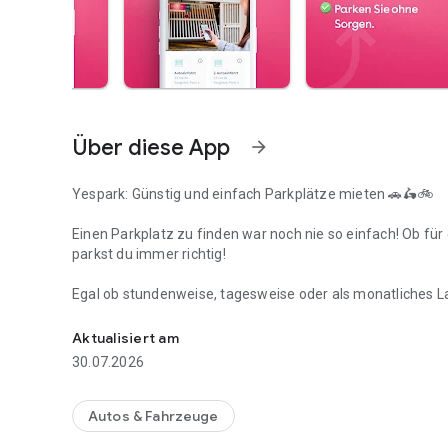
Über diese App
arrow_forward
Yespark: Günstig und einfach Parkplätze mieten 🚗🛵🚲
Einen Parkplatz zu finden war noch nie so einfach! Ob f
parkst du immer richtig!
Egal ob stundenweise, tagesweise oder als monatliches La
Yespark – Parken ist immer ein Yess!
deinen Bedürfnissen und deinem Fahrzeug passt (Auto, Ele
Aktualisiert am
Warum die Yespark-App wählen?
30.07.2026
🇪🇺 Über 100.000 Parkplätze in Europa: Ein großes Netzwer
aber auch in Italien und Spanien.
Autos & Fahrzeuge