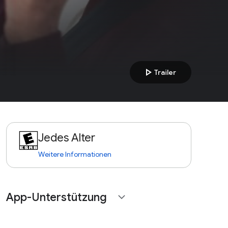
play_arrow
Trailer
Jedes Alter
Weitere Informationen
App-Unterstützung
expand_more