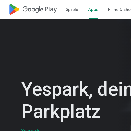
google_logo Play
Spiele
Apps
Filme & Sh
Yespark, dei
Parkplatz