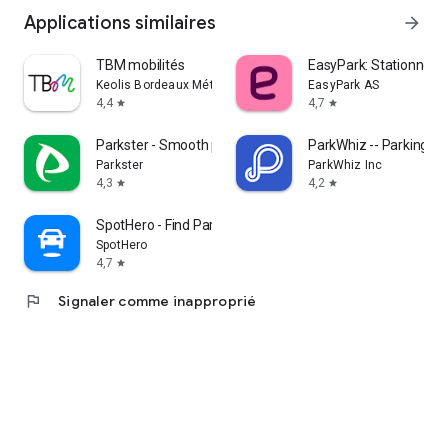
Applications similaires
arrow_forward
TBM mobilités
EasyPark: Stationneme
Keolis Bordeaux Métropole Mobilités
EasyPark AS
4,4
4,7
star
star
Parkster - Smooth parking
ParkWhiz -- Parking A
Parkster
ParkWhiz Inc
4,3
4,2
star
star
SpotHero - Find Parking
SpotHero
4,7
star
flag
Signaler comme inapproprié