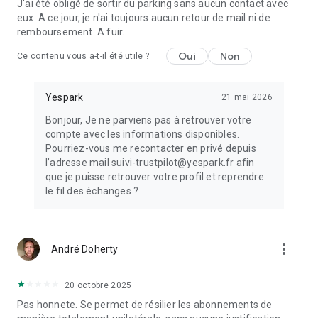
J'ai été obligé de sortir du parking sans aucun contact avec
eux. A ce jour, je n'ai toujours aucun retour de mail ni de
remboursement. A fuir.
Oui
Non
Ce contenu vous a-t-il été utile ?
Yespark
21 mai 2026
Bonjour, Je ne parviens pas à retrouver votre
compte avec les informations disponibles.
Pourriez-vous me recontacter en privé depuis
l’adresse mail suivi-trustpilot@yespark.fr afin
que je puisse retrouver votre profil et reprendre
le fil des échanges ?
more_vert
André Doherty
20 octobre 2025
Pas honnete. Se permet de résilier les abonnements de