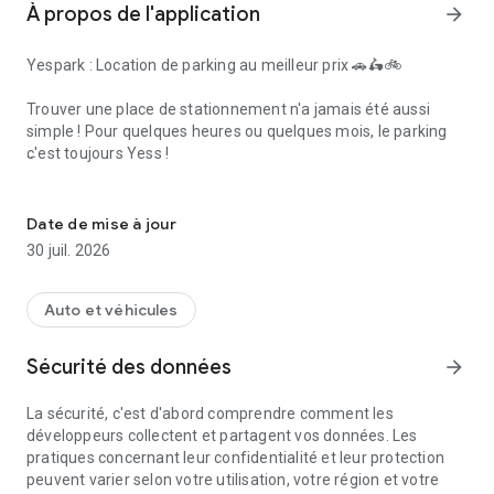
À propos de l'application
arrow_forward
Yespark : Location de parking au meilleur prix 🚗🛵🚲
Trouver une place de stationnement n'a jamais été aussi
simple ! Pour quelques heures ou quelques mois, le parking
c'est toujours Yess !
Yespark, le parking, c'est toujours YESS !
Que ce soit à l'heure, au jour, ou en abonnement mensuel
longue durée, trouvez le parking idéal adapté à vos besoins et
Date de mise à jour
à votre véhicule (voiture, véhicule électrique, moto, scooter
30 juil. 2026
ou vélo).
Pourquoi choisir l'application Yespark ?
Auto et véhicules
🇪🇺 Plus de 100 000 places en Europe : Un large réseau de
Sécurité des données
arrow_forward
parkings disponibles en France (Paris, Lyon, Marseille...), mais
aussi en Italie et en Espagne.
La sécurité, c'est d'abord comprendre comment les
développeurs collectent et partagent vos données. Les
📱 100% digital : De la recherche de la place en 2 minutes à
pratiques concernant leur confidentialité et leur protection
l'accès au parking, votre smartphone devient votre
peuvent varier selon votre utilisation, votre région et votre
télécommande numérique pour ouvrir les portes et les accès