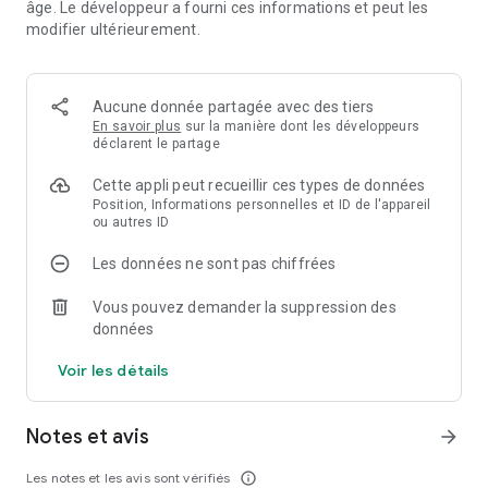
âge. Le développeur a fourni ces informations et peut les
piétons.
modifier ultérieurement.
🤝 100% flexible et sans engagement : Changez d'avis quand
vous voulez et résiliez facilement, sans aucun frais.
Aucune donnée partagée avec des tiers
⚡ Yespark ReCharge : Louez une place de parking avec une
En savoir plus
sur la manière dont les développeurs
borne de recharge dédiée pour votre voiture électrique.
déclarent le partage
Cette appli peut recueillir ces types de données
🎁 2 jours d'essai gratuit : Testez sereinement votre parking
Position, Informations personnelles et ID de l'appareil
avec nos abonnements mensuels, sans débourser un
ou autres ID
centime.
Les données ne sont pas chiffrées
❌ Annulation flexible : Un changement de plan ? Annulez vos
réservations de courte durée en un clic jusqu'à 24h avant.
Vous pouvez demander la suppression des
données
Faites comme plus de 1,3 million d'utilisateurs, simplifiez
votre quotidien !
Voir les détails
Notes et avis
arrow_forward
Les notes et les avis sont vérifiés
info_outline