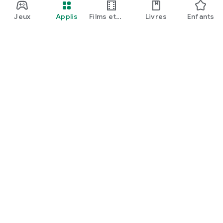
Jeux
Applis
Films et
Livres
Enfants
émissions
Google Play
Play Pass
Play Points
Cartes-cadeaux
Utiliser
Politique de remboursement
Enfants et famille
Guide des parents