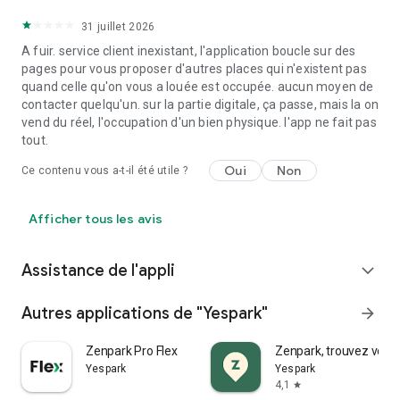
31 juillet 2026
A fuir. service client inexistant, l'application boucle sur des
pages pour vous proposer d'autres places qui n'existent pas
quand celle qu'on vous a louée est occupée. aucun moyen de
contacter quelqu'un. sur la partie digitale, ça passe, mais la on
vend du réel, l'occupation d'un bien physique. l'app ne fait pas
tout.
Oui
Non
Ce contenu vous a-t-il été utile ?
Afficher tous les avis
Assistance de l'appli
expand_more
Autres applications de "Yespark"
arrow_forward
Zenpark Pro Flex
Zenpark, trouvez votre
Yespark
Yespark
4,1
star