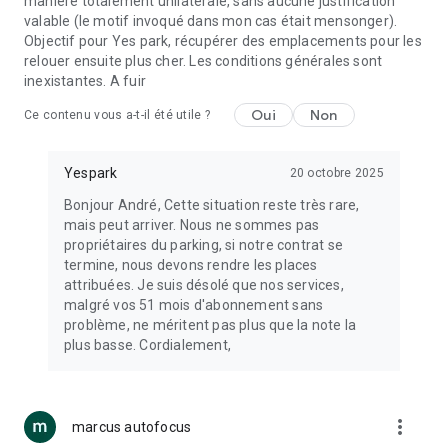
manière totalement unilatérale, sans aucune justification
valable (le motif invoqué dans mon cas était mensonger).
Objectif pour Yes park, récupérer des emplacements pour les
relouer ensuite plus cher. Les conditions générales sont
inexistantes. A fuir
Oui
Non
Ce contenu vous a-t-il été utile ?
Yespark
20 octobre 2025
Bonjour André, Cette situation reste très rare,
mais peut arriver. Nous ne sommes pas
propriétaires du parking, si notre contrat se
termine, nous devons rendre les places
attribuées. Je suis désolé que nos services,
malgré vos 51 mois d'abonnement sans
problème, ne méritent pas plus que la note la
plus basse. Cordialement,
more_vert
marcus autofocus