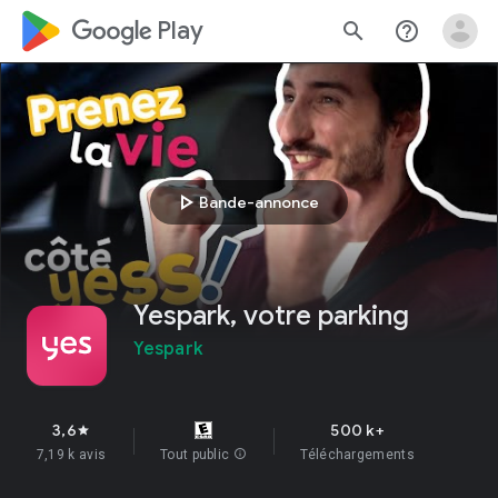
google_logo Play
search
help_outline
play_arrow
Bande-annonce
Yespark, votre parking
Yespark
3,6
500 k+
star
7,19 k avis
Tout public
info
Téléchargements