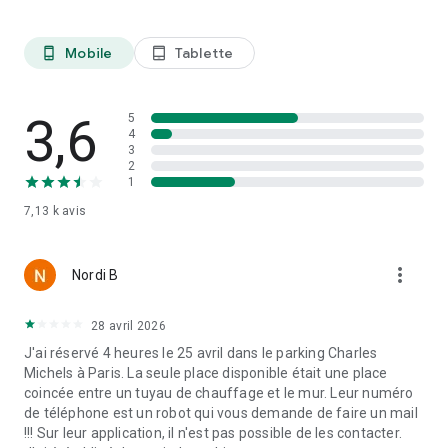
Mobile
Tablette
phone_android
tablet_android
3,6
5
4
3
2
1
7,13 k
avis
more_vert
Nordi B
28 avril 2026
J'ai réservé 4 heures le 25 avril dans le parking Charles
Michels à Paris. La seule place disponible était une place
coincée entre un tuyau de chauffage et le mur. Leur numéro
de téléphone est un robot qui vous demande de faire un mail
!!! Sur leur application, il n'est pas possible de les contacter.