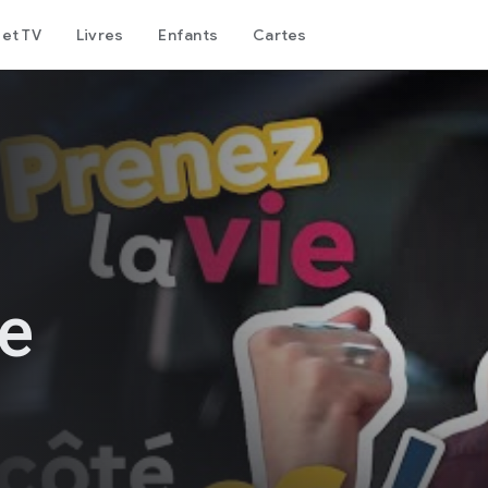
 et TV
Livres
Enfants
Cartes
re