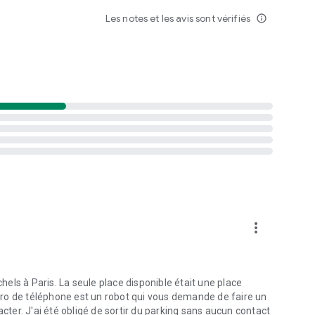
Les notes et les avis sont vérifiés
info_outline
more_vert
chels à Paris. La seule place disponible était une place
ro de téléphone est un robot qui vous demande de faire un
ntacter. J'ai été obligé de sortir du parking sans aucun contact