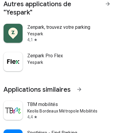
Autres applications de
arrow_forward
"Yespark"
Zenpark, trouvez votre parking
Yespark
4,1
star
Zenpark Pro Flex
Yespark
Applications similaires
arrow_forward
TBM mobilités
Keolis Bordeaux Métropole Mobilités
4,4
star
SpotHero - Find Parking