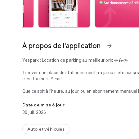
À propos de l'application
arrow_forward
Yespark : Location de parking au meilleur prix 🚗🛵🚲
Trouver une place de stationnement n'a jamais été aussi s
c'est toujours Yess !
Que ce soit à l'heure, au jour, ou en abonnement mensuel 
Yespark, le parking, c'est toujours YESS !
et à votre véhicule (voiture, véhicule électrique, moto, scoo
Date de mise à jour
Pourquoi choisir l'application Yespark ?
30 juil. 2026
🇪🇺 Plus de 100 000 places en Europe : Un large réseau de 
mais aussi en Italie et en Espagne.
Auto et véhicules