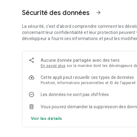
📱 100% digital : De la recherche de la place en 2 minutes
télécommande numérique pour ouvrir les portes et les acc
Sécurité des données
arrow_forward
🤝 100% flexible et sans engagement : Changez d'avis quan
La sécurité, c'est d'abord comprendre comment les dévelo
⚡ Yespark ReCharge : Louez une place de parking avec une
concernant leur confidentialité et leur protection peuvent v
développeur a fourni ces informations et peut les modifie
🎁 2 jours d'essai gratuit : Testez sereinement votre pa
centime.
Aucune donnée partagée avec des tiers
❌ Annulation flexible : Un changement de plan ? Annulez v
En savoir plus
sur la manière dont les développeurs dé
avant.
Cette appli peut recueillir ces types de données
Faites comme plus de 1,3 million d'utilisateurs, simplifiez 
Position, Informations personnelles et ID de l'appareil
Les données ne sont pas chiffrées
Vous pouvez demander la suppression des don
Voir les détails