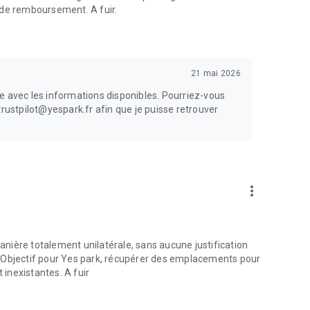
ni de remboursement. A fuir.
21 mai 2026
e avec les informations disponibles. Pourriez-vous
trustpilot@yespark.fr afin que je puisse retrouver
more_vert
nière totalement unilatérale, sans aucune justification
. Objectif pour Yes park, récupérer des emplacements pour
 inexistantes. A fuir