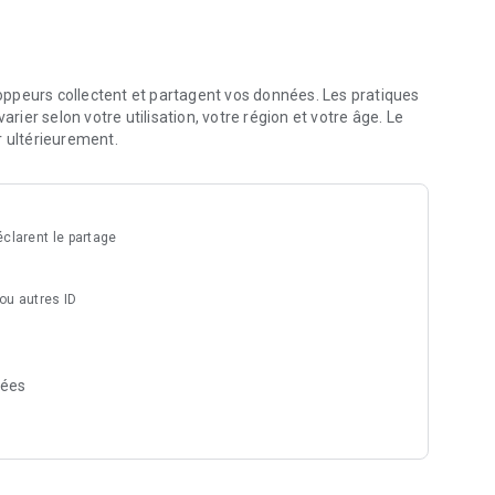
 à l'accès au parking, votre smartphone devient votre
ès piétons.
d vous voulez et résiliez facilement, sans aucun frais.
ppeurs collectent et partagent vos données. Les pratiques
 borne de recharge dédiée pour votre voiture électrique.
arier selon votre utilisation, votre région et votre âge. Le
r ultérieurement.
rking avec nos abonnements mensuels, sans débourser un
os réservations de courte durée en un clic jusqu'à 24h
clarent le partage
votre quotidien !
 ou autres ID
nées