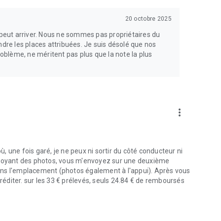
20 octobre 2025
s peut arriver. Nous ne sommes pas propriétaires du
ndre les places attribuées. Je suis désolé que nos
blème, ne méritent pas plus que la note la plus
more_vert
 une fois garé, je ne peux ni sortir du côté conducteur ni
n envoyant des photos, vous m'envoyez sur une deuxième
ans l'emplacement (photos également à l'appui). Après vous
créditer. sur les 33 € prélevés, seuls 24.84 € de remboursés