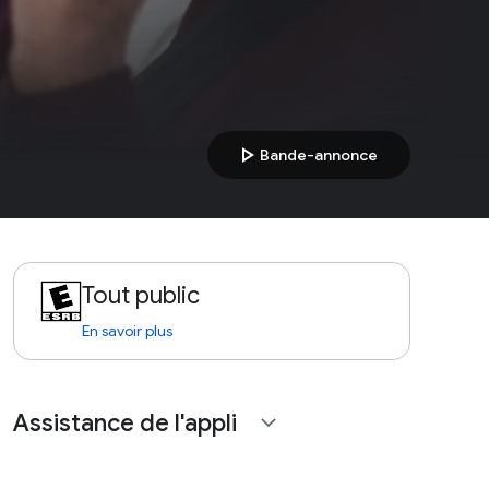
play_arrow
Bande-annonce
Tout public
En savoir plus
Assistance de l'appli
expand_more