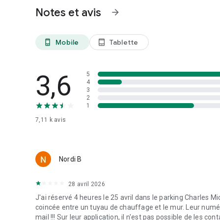
Notes et avis
arrow_forward
Mobile
Tablette
phone_android
tablet_android
3,6
5
4
3
2
1
7,11 k
avis
Nordi B
28 avril 2026
J'ai réservé 4 heures le 25 avril dans le parking Charles Mi
coincée entre un tuyau de chauffage et le mur. Leur numé
mail !!! Sur leur application, il n'est pas possible de les co