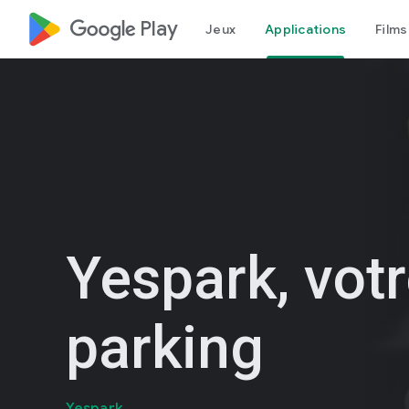
google_logo Play
Jeux
Applications
Films
Yespark, vot
parking