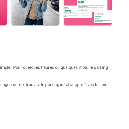
imple ! Pour quelques heures ou quelques mois, le parking
longue durée, trouvez le parking idéal adapté à vos besoins
ter ou vélo).
parkings disponibles en France (Paris, Lyon, Marseille...),