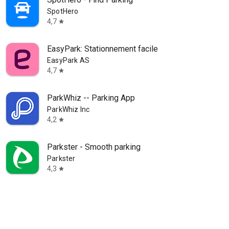
SpotHero
4,7
star
EasyPark: Stationnement facile
EasyPark AS
4,7
star
ParkWhiz -- Parking App
ParkWhiz Inc
4,2
star
Parkster - Smooth parking
Parkster
4,3
star