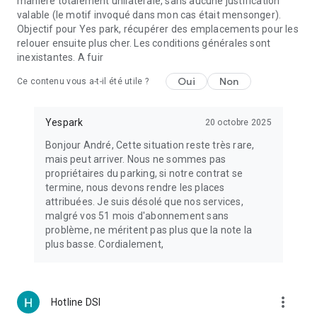
manière totalement unilatérale, sans aucune justification
valable (le motif invoqué dans mon cas était mensonger).
Objectif pour Yes park, récupérer des emplacements pour les
relouer ensuite plus cher. Les conditions générales sont
inexistantes. A fuir
Oui
Non
Ce contenu vous a-t-il été utile ?
Yespark
20 octobre 2025
Bonjour André, Cette situation reste très rare,
mais peut arriver. Nous ne sommes pas
propriétaires du parking, si notre contrat se
termine, nous devons rendre les places
attribuées. Je suis désolé que nos services,
malgré vos 51 mois d'abonnement sans
problème, ne méritent pas plus que la note la
plus basse. Cordialement,
more_vert
Hotline DSI