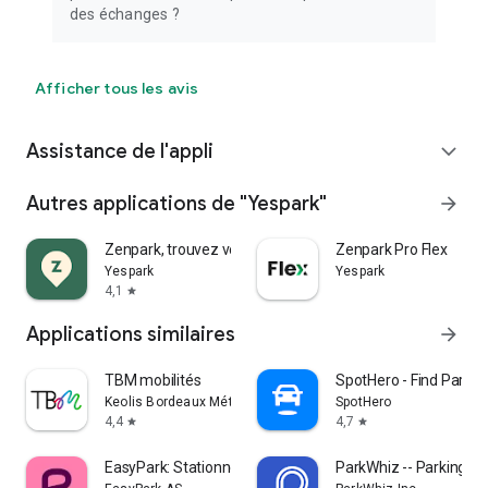
des échanges ?
Afficher tous les avis
Assistance de l'appli
expand_more
Autres applications de "Yespark"
arrow_forward
Zenpark, trouvez votre parking
Zenpark Pro Flex
Yespark
Yespark
4,1
star
Applications similaires
arrow_forward
TBM mobilités
SpotHero - Find Parkin
Keolis Bordeaux Métropole Mobilités
SpotHero
4,4
4,7
star
star
EasyPark: Stationnement facile
ParkWhiz -- Parking A