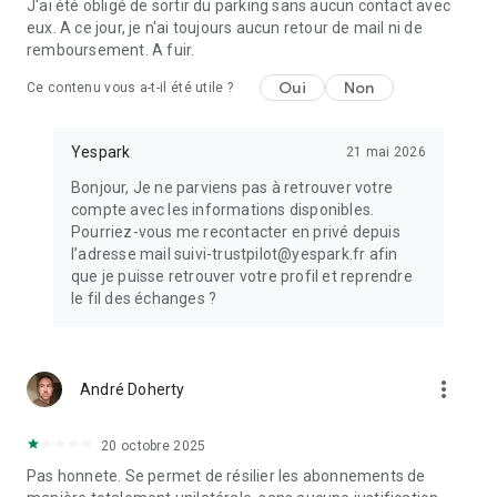
J'ai été obligé de sortir du parking sans aucun contact avec
eux. A ce jour, je n'ai toujours aucun retour de mail ni de
remboursement. A fuir.
Oui
Non
Ce contenu vous a-t-il été utile ?
Yespark
21 mai 2026
Bonjour, Je ne parviens pas à retrouver votre
compte avec les informations disponibles.
Pourriez-vous me recontacter en privé depuis
l’adresse mail suivi-trustpilot@yespark.fr afin
que je puisse retrouver votre profil et reprendre
le fil des échanges ?
more_vert
André Doherty
20 octobre 2025
Pas honnete. Se permet de résilier les abonnements de