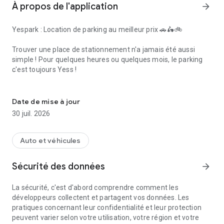
À propos de l'application
arrow_forward
Yespark : Location de parking au meilleur prix 🚗🛵🚲
Trouver une place de stationnement n'a jamais été aussi
simple ! Pour quelques heures ou quelques mois, le parking
c'est toujours Yess !
Yespark, le parking, c'est toujours YESS !
Que ce soit à l'heure, au jour, ou en abonnement mensuel
longue durée, trouvez le parking idéal adapté à vos besoins et
Date de mise à jour
à votre véhicule (voiture, véhicule électrique, moto, scooter
30 juil. 2026
ou vélo).
Pourquoi choisir l'application Yespark ?
Auto et véhicules
🇪🇺 Plus de 100 000 places en Europe : Un large réseau de
Sécurité des données
arrow_forward
parkings disponibles en France (Paris, Lyon, Marseille...), mais
aussi en Italie et en Espagne.
La sécurité, c'est d'abord comprendre comment les
développeurs collectent et partagent vos données. Les
📱 100% digital : De la recherche de la place en 2 minutes à
pratiques concernant leur confidentialité et leur protection
l'accès au parking, votre smartphone devient votre
peuvent varier selon votre utilisation, votre région et votre
télécommande numérique pour ouvrir les portes et les accès