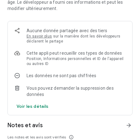
âge. Le développeur a fourni ces informations et peut les
piétons.
modifier ultérieurement.
🤝 100% flexible et sans engagement : Changez d'avis quand
vous voulez et résiliez facilement, sans aucun frais.
Aucune donnée partagée avec des tiers
⚡ Yespark ReCharge : Louez une place de parking avec une
En savoir plus
sur la manière dont les développeurs
borne de recharge dédiée pour votre voiture électrique.
déclarent le partage
Cette appli peut recueillir ces types de données
🎁 2 jours d'essai gratuit : Testez sereinement votre parking
Position, Informations personnelles et ID de l'appareil
avec nos abonnements mensuels, sans débourser un
ou autres ID
centime.
Les données ne sont pas chiffrées
❌ Annulation flexible : Un changement de plan ? Annulez vos
réservations de courte durée en un clic jusqu'à 24h avant.
Vous pouvez demander la suppression des
données
Faites comme plus de 1,3 million d'utilisateurs, simplifiez
votre quotidien !
Voir les détails
Notes et avis
arrow_forward
Les notes et les avis sont vérifiés
info_outline