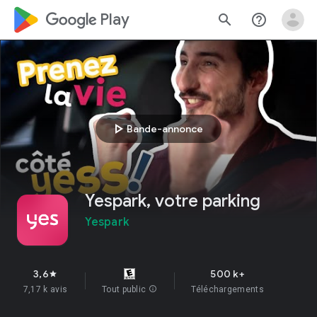
google_logo Play
search
help_outline
play_arrow
Bande-annonce
Yespark, votre parking
Yespark
3,6
500 k+
star
7,17 k avis
Tout public
info
Téléchargements