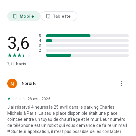
Mobile
Tablette
phone_android
tablet_android
3,6
5
4
3
2
1
7,11 k
avis
more_vert
Nordi B
28 avril 2026
J'ai réservé 4 heures le 25 avril dans le parking Charles
Michels à Paris. La seule place disponible était une place
coincée entre un tuyau de chauffage et le mur. Leur numéro
de téléphone est un robot qui vous demande de faire un mail
!!! Sur leur application, il n'est pas possible de les contacter.