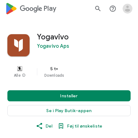
google_logo Play
search
help_outline
Yogavivo
Yogavivo Aps
5 t+
Alle
info
Downloads
Installer
Se i Play Butik-appen
Del
Føj til ønskeliste