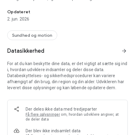
Få 10 gratis yogaprogrammer og adgang til over 2000 videoer fra
--------------------
Opdateret
2. jun. 2026
Yoga og træning der, hvor du er
Yogavivo gør det let at komme på måtten og få kvalitetsyoga,
Sundhed og motion
uanset tid, sted og niveau.
Selv få minutter kan forbedre din sundhed, søvn og mental
Datasikkerhed
arrow_forward
balance i en travl hverdag.
For at du kan beskytte dine data, er det vigtigt at sætte sig ind
--------------------
i, hvordan udviklere indsamler og deler disse data.
Databeskyttelses- og sikkerhedsprocedurer kan variere
Det får du
afhængigt af din brug, din region og din alder. Udvikleren har
• Et yogaunivers med 4,7 ud af 5 stjerner på Trustpilot
leveret disse oplysninger og kan løbende opdatere dem.
• Undervisning med nogle af Danmarks bedste yogalærere
• 2000+ videoer til alle niveauer
• 150+ forløb med forskellige temaer og varigheder
• Løbende nye yogaklasser
Der deles ikke data med tredjeparter
• Stream på TV med Chromecast
Få flere oplysninger
om, hvordan udviklere angiver, at
• Download videoer og træn offline
de deler data
• Rabataftaler med udvalgte mærker
Der blev ikke indsamlet data