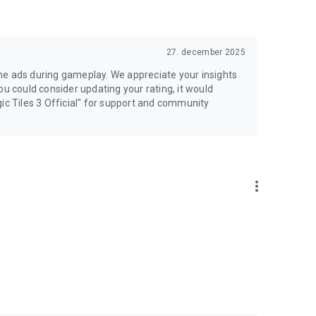
27. december 2025
the ads during gameplay. We appreciate your insights
ou could consider updating your rating, it would
ic Tiles 3 Official" for support and community
more_vert