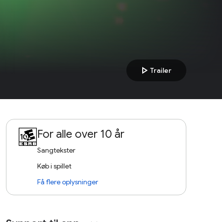
play_arrow
Trailer
For alle over 10 år
Sangtekster
Køb i spillet
Få flere oplysninger