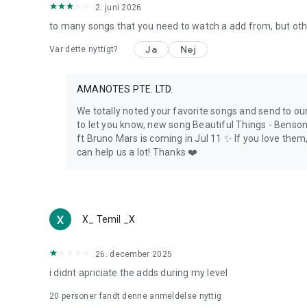
Download Magic Tiles 3 nu - det er spil gratis!
2. juni 2026
Tryk på klaverfliserne, mestr utrolige spilsange ved hjælp a
to many songs that you need to watch a add from, but othe
spil offline.
Ja
Nej
Var dette nyttigt?
AMANOTES PTE. LTD.
We totally noted your favorite songs and send to ou
to let you know, new song Beautiful Things - Benso
ft Bruno Mars is coming in Jul 11 ✨ If you love them
can help us a lot! Thanks ❤️
X_ Temil _X
26. december 2025
i didnt apriciate the adds during my level
20
personer fandt denne anmeldelse nyttig