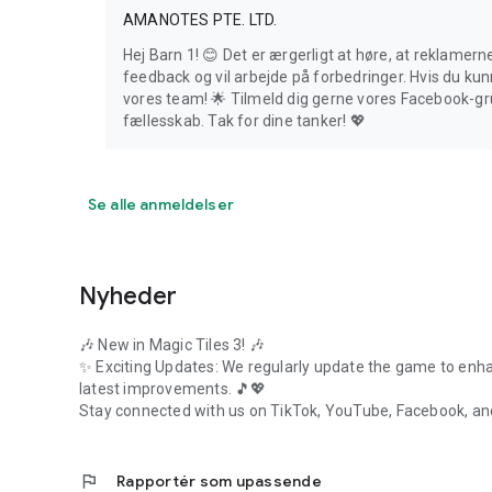
AMANOTES PTE. LTD.
Hej Barn 1! 😊 Det er ærgerligt at høre, at reklamern
feedback og vil arbejde på forbedringer. Hvis du kun
vores team! 🌟 Tilmeld dig gerne vores Facebook-gru
fællesskab. Tak for dine tanker! 💖
Se alle anmeldelser
Nyheder
🎶 New in Magic Tiles 3! 🎶
✨ Exciting Updates: We regularly update the game to enha
latest improvements. 🎵💖
Stay connected with us on TikTok, YouTube, Facebook, an
flag
Rapportér som upassende