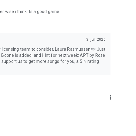
f officiel og licenseret musik, konkurrer i kamptilstand, nyd
r wise i think its a good game
3. juli 2026
r licensing team to consider, Laura Rasmussen 🫶 Just
n Boone is added, and Hint for next week: APT by Rose
, support us to get more songs for you, a 5 ⭐ rating
more_vert