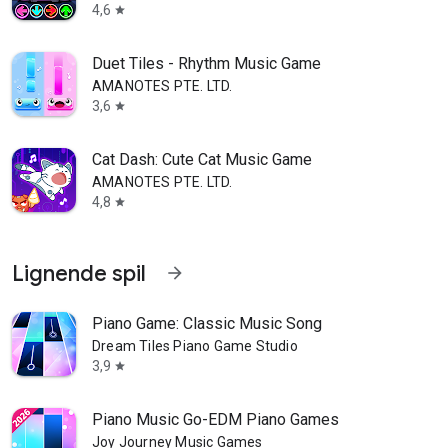
4,6
star
Duet Tiles - Rhythm Music Game
AMANOTES PTE. LTD.
3,6
star
Cat Dash: Cute Cat Music Game
AMANOTES PTE. LTD.
4,8
star
Lignende spil
arrow_forward
Piano Game: Classic Music Song
Dream Tiles Piano Game Studio
3,9
star
Piano Music Go-EDM Piano Games
Joy Journey Music Games