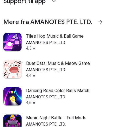
Support til app
expand_more
Mere fra AMANOTES PTE. LTD.
arrow_forward
Tiles Hop Music & Ball Game
AMANOTES PTE. LTD.
4,3
star
Duet Cats: Music & Meow Game
AMANOTES PTE. LTD.
4,4
star
Dancing Road Color Balls Match
AMANOTES PTE. LTD.
4,6
star
Music Night Battle - Full Mods
AMANOTES PTE. LTD.