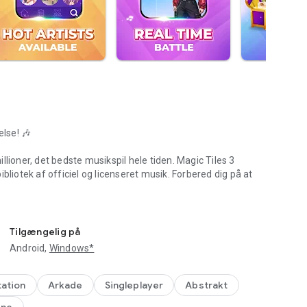
else! 🎶
millioner, det bedste musikspil hele tiden. Magic Tiles 3
bliotek af officiel og licenseret musik. Forbered dig på at
ush E udfordring
Tilgængelig på
Tryk på de sorte klaverbrikker, mens de fosser ned, og
Android,
Windows*
en stopper. Ram hver tone perfekt for at skabe smukke
de mekaniker gør Magic Tiles 3 til et af de mest givende
l på højeste niveau.
ation
Arkade
Singleplayer
Abstrakt