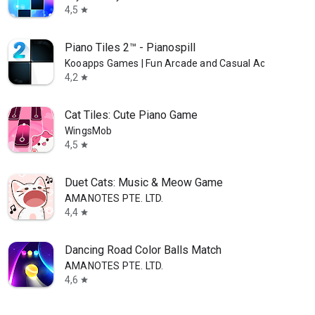
4,5
star
Piano Tiles 2™ - Pianospill
Kooapps Games | Fun Arcade and Casual Action Game
4,2
star
Cat Tiles: Cute Piano Game
WingsMob
4,5
star
Duet Cats: Music & Meow Game
AMANOTES PTE. LTD.
4,4
star
Dancing Road Color Balls Match
AMANOTES PTE. LTD.
4,6
star