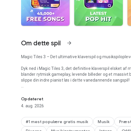
Om dette spil
arrow_forward
Magic Tiles 3 – Det ultimative klaverspil og musikspiloplev
Dyk ned i Magic Tiles 3, det definitive klaverspil elsket af 
blander rytmisk gameplay, levende billeder og et massivt bi
slippe din indre pianist løs i dette vanedannende sangspil!
Tap fliser klaver kpop rytme, julesang, offline musikspil R
Tryk på klaverfliser, føl musikken!
Opdateret
Magic Tiles 3 er et intuitivt, men udfordrende klaverspil. 
4. aug. 2026
matcher takten i spilsangene. Savner en flise, og musikk
melodier, og oplev magien ved klaverspil. Denne engageren
musikspil. Det handler om at mærke rytmen i dette sangspi
#1 mest populære gratis musik
Musik
Præst