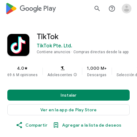
google_logo Play
search
help_outline
TikTok
TikTok Pte. Ltd.
Contiene anuncios
Compras directas desde la app
4.0
1,000 M+
star
69.6 M opiniones
Adolescentes
info
Descargas
Selección d
Instalar
Ver en la app de Play Store
Compartir
Agregar a la lista de deseos