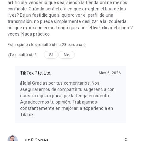
artificial y vender lo que sea, siendo la tienda online menos
confiable. Cuándo será el día en que arreglen el bug de los
lives? Es un fastidio que si quiero ver el perfil de una
transmisión, no pueda simplemente deslizar a la izquierda
porque marca un error. Tengo que abrir el live, clicar el ícono 2
veces. Nada práctico.
Esta opinión les resultó útil a
28
personas
Sí
No
¿Te resultó útil?
TikTok Pte. Ltd.
May 6, 2026
¡Hola! Gracias por tus comentarios. Nos
aseguraremos de compartir tu sugerencia con
nuestro equipo para que la tenga en cuenta.
Agradecemos tu opinión. Trabajamos
constantemente en mejorar la experiencia en
TikTok.
more_vert
Luz E Correa