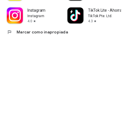
Instagram
TikTok Lite - Ahorra Da
Instagram
TikTok Pte. Ltd.
4.0
4.3
star
star
flag
Marcar como inapropiada