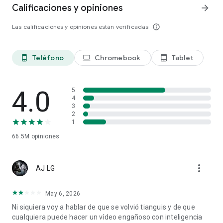
Calificaciones y opiniones
arrow_forward
Las calificaciones y opiniones están verificadas
info_outline
Teléfono
Chromebook
Tablet
phone_android
laptop
tablet_android
4.0
5
4
3
2
1
66.5M
opiniones
more_vert
AJ LG
May 6, 2026
Ni siquiera voy a hablar de que se volvió tianguis y de que
cualquiera puede hacer un vídeo engañoso con inteligencia