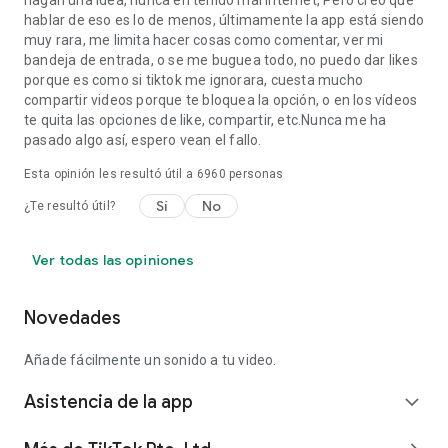
hagan una idea, nunca eh tenido mal internet, Pero creo que
hablar de eso es lo de menos, últimamente la app está siendo
muy rara, me limita hacer cosas como comentar, ver mi
bandeja de entrada, o se me buguea todo, no puedo dar likes
porque es como si tiktok me ignorara, cuesta mucho
compartir videos porque te bloquea la opción, o en los vídeos
te quita las opciones de like, compartir, etc.Nunca me ha
pasado algo así, espero vean el fallo.
Esta opinión les resultó útil a
6960
personas
Sí
No
¿Te resultó útil?
Ver todas las opiniones
Novedades
Añade fácilmente un sonido a tu video.
Asistencia de la app
expand_more