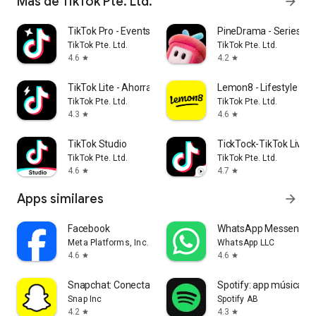
Más de TikTok Pte. Ltd.
arrow_forward
TikTok Pro - Events
PineDrama - Series Co
TikTok Pte. Ltd.
TikTok Pte. Ltd.
4.6
4.2
star
star
TikTok Lite - Ahorra Datos
Lemon8 - Lifestyle C
TikTok Pte. Ltd.
TikTok Pte. Ltd.
4.3
4.6
star
star
TikTok Studio
TickTock-TikTok Live 
TikTok Pte. Ltd.
TikTok Pte. Ltd.
4.6
4.7
star
star
Apps similares
arrow_forward
Facebook
WhatsApp Messenger
Meta Platforms, Inc.
WhatsApp LLC
4.6
4.6
star
star
Snapchat: Conecta con Amigos
Spotify: app música y 
Snap Inc
Spotify AB
4.2
4.3
star
star