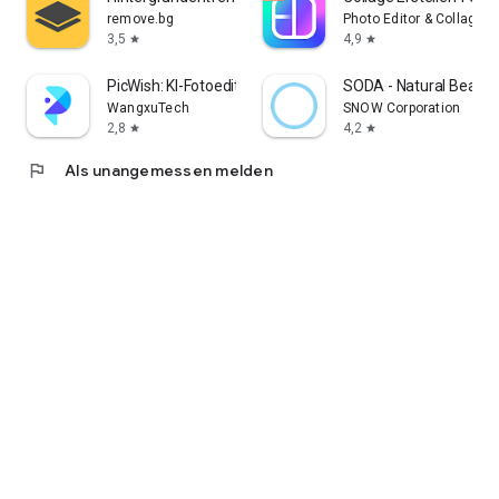
Simbabwe Passport Foto
remove.bg
Photo Editor & Collage 
3,5
4,9
star
star
PicWish: KI-Fotoeditor
SODA - Natural Beaut
WangxuTech
SNOW Corporation
2,8
4,2
star
star
flag
Als unangemessen melden