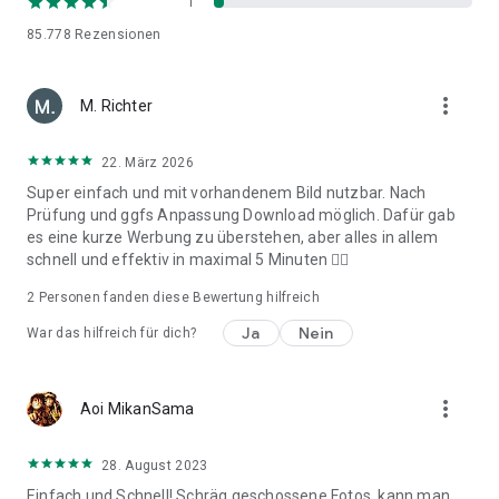
1
Kamerun Reisepass Foto
85.778
Rezensionen
Kanada Passport Foto
Chad Passport Foto
Chile Passport Foto
more_vert
M. Richter
China Passport Foto
Kolumbien Passport Foto
Kuba Passport Foto
22. März 2026
Tschechische Republik Passfoto
Super einfach und mit vorhandenem Bild nutzbar. Nach
Demokratische Republik Kongo Passport Foto
Prüfung und ggfs Anpassung Download möglich. Dafür gab
Dänemark Passport Foto
es eine kurze Werbung zu überstehen, aber alles in allem
Dominikanische Republik Passport Foto
schnell und effektiv in maximal 5 Minuten 👍🏼
Ecuador Passport Foto
Ägypten Passfoto
2
Personen fanden diese Bewertung hilfreich
Äthiopien Reisepass Foto
Ja
Nein
Finnland Reisepass Foto
War das hilfreich für dich?
Frankreich Passport Foto
Deutschland Passport Foto
Ghana Passport Foto
more_vert
Aoi MikanSama
Griechenland Passport Foto
Guatemala Passport Foto
Haiti Passport Foto
28. August 2023
Honduras Passport Foto
Einfach und Schnell! Schräg geschossene Fotos, kann man