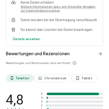
Bearbeitungswerkzeugen zu akzeptablen Pass-Standards.
Keine Daten erhoben
- Easy Sharing Option.
Weitere Informationen dazu, wie Entwickler Angaben
zur Datenerhebung machen
Daten werden bei der Übertragung verschlüsselt
Unterstützte Länder für Pass, Visum, Personalausweis, PAN-
Karte, OCI-Karte:
Du kannst das Löschen der Daten beantragen
Afghanistan Passport Foto
Albanien Passport Foto
Details ansehen
Algerien Reisepass Foto
Argentinien Passport Foto
Australien Passport Foto
Bewertungen und Rezensionen
arrow_forward
Österreich Passport Foto
Aserbaidschan Passport Foto
Bewertungen und Rezensionen sind verifiziert
info_outline
Bahamas Passport Foto
Bangladesch Passport Foto
Belarus Passport Foto
Telefon
Chromebook
Tablet
phone_android
laptop
tablet_android
Belgien Passport Foto
Belize Passport Foto
Bolivien Pass Foto
4,8
Brasilien Passport Foto
5
4
Bulgarien Passport Foto
3
Burundi Passport Foto
2
Kambodscha Passport Foto