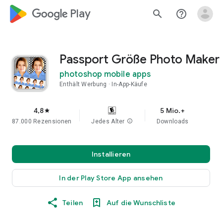
google_logo Play
search
help_outline
Passport Größe Photo Maker
photoshop mobile apps
Enthält Werbung
In-App-Käufe
4,8
5 Mio.+
star
87.000 Rezensionen
Jedes Alter
info
Downloads
Installieren
In der Play Store App ansehen
Teilen
Auf die Wunschliste