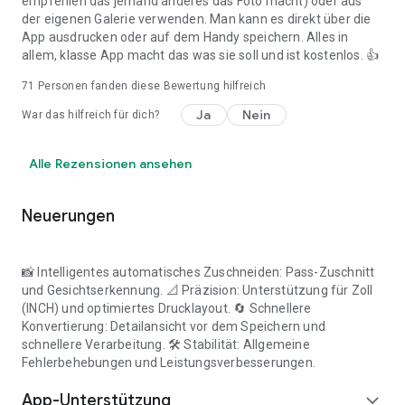
empfehlen das jemand anderes das Foto macht) oder aus
Mosambik Passport Foto
der eigenen Galerie verwenden. Man kann es direkt über die
Myanmar Passport Foto
App ausdrucken oder auf dem Handy speichern. Alles in
Nepal Passport Foto
allem, klasse App macht das was sie soll und ist kostenlos. 👍
Niederlande Passport Foto
Neuseeland Passport Foto
71
Personen fanden diese Bewertung hilfreich
Niger Passport Foto
Nigeria Passport Foto
Ja
Nein
War das hilfreich für dich?
Nordkorea Passport Foto
Norwegen Passport Foto
Alle Rezensionen ansehen
Pakistan Passport Foto
Palästina Passport Foto
Peru Reisepass Foto
Neuerungen
Philippinen Passport Foto
Polen Passport Foto
Portugal Passport Foto
📸 Intelligentes automatisches Zuschneiden: Pass-Zuschnitt
Republik Kongo Passport Foto
und Gesichtserkennung. 📐 Präzision: Unterstützung für Zoll
Rumänien Passport Foto
(INCH) und optimiertes Drucklayout. 🔄 Schnellere
Russland Reisepass Foto
Konvertierung: Detailansicht vor dem Speichern und
Ruanda Pass Foto
schnellere Verarbeitung. 🛠️ Stabilität: Allgemeine
Saudi-Arabien-Passfoto
Fehlerbehebungen und Leistungsverbesserungen.
Senegal Reisepass Foto
Serbien Passfoto
App-Unterstützung
expand_more
Singapur Passport Foto