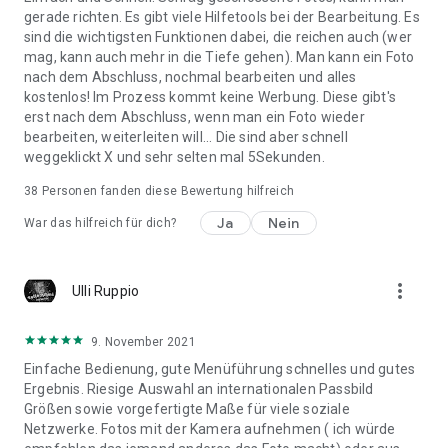
Hong Kong Passport Foto
gerade richten. Es gibt viele Hilfetools bei der Bearbeitung. Es
Ungarn Passport Foto
sind die wichtigsten Funktionen dabei, die reichen auch (wer
Indien Passport Foto
mag, kann auch mehr in die Tiefe gehen). Man kann ein Foto
Indonesien Passport Foto
nach dem Abschluss, nochmal bearbeiten und alles
Iran Passport Foto
kostenlos! Im Prozess kommt keine Werbung. Diese gibt's
Irak Passport Foto
erst nach dem Abschluss, wenn man ein Foto wieder
Irland Passport Foto
bearbeiten, weiterleiten will... Die sind aber schnell
Israel Passport Foto
weggeklickt X und sehr selten mal 5Sekunden.
Italien Passport Foto
Elfenbeinküste Passport Foto
38
Personen fanden diese Bewertung hilfreich
Jamaika Passport Foto
Ja
Nein
War das hilfreich für dich?
Japan Passport Foto
Kasachstan Passport Foto
Kenia Passport Foto
more_vert
Korea, Republik Passport Foto
Ulli Ruppio
Libanon Passport Foto
Madagaskar Passport Foto
9. November 2021
Malawi Passport Foto
Einfache Bedienung, gute Menüführung schnelles und gutes
Malaysia Passport Foto
Ergebnis. Riesige Auswahl an internationalen Passbild
Mali Passport Foto
Größen sowie vorgefertigte Maße für viele soziale
Mexiko Passport Foto
Netzwerke. Fotos mit der Kamera aufnehmen ( ich würde
Marokko Passport Foto