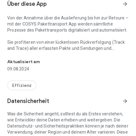
Über diese App
arrow_forward
Von der Annahme über die Auslieferung bis hin zur Retoure –
mit der COSYS Pakettransport App werden sämtliche
Prozesse des Pakettransports digitalisiert und automatisiert.
Sie profitieren von einer lückenlosen Rückverfolgung (Track
and Trace) aller erfassten Pakte und Sendungen und
Erfassen und verfolgen Sie Pakete mit der Pakettransport App.
bewahren stets den Überblick.
Aktualisiert am
Dank einzigartigem COSYS Performance Scan Plug-In,
09.08.2024
können Paket- und Sendungsbarcodes einfach mit der
Smartphone Kamera Ihres Geräts erfasst werden.
Effizienz
Eine benutzerfreundliche und intuitive Benutzeroberfläche
der App hilft auch Einsteigern dabei, einen schnellen und
Datensicherheit
arrow_forward
leichten Einstieg in die Erfassung eingehender
auszuliefernden Pakete zu erleben, sodass innerhalb
Was die Sicherheit angeht, solltest du als Erstes verstehen,
kürzester Zeit produktiv gearbeitet werden kann.
wie Entwickler deine Daten erheben und weitergeben. Die
Fehleingaben und Anwenderfehler werden durch intelligente
Datenschutz- und Sicherheitspraktiken können je nach deiner
Softwarelogiken verhindert.
Verwendung, deiner Region und deinem Alter variieren. Diese