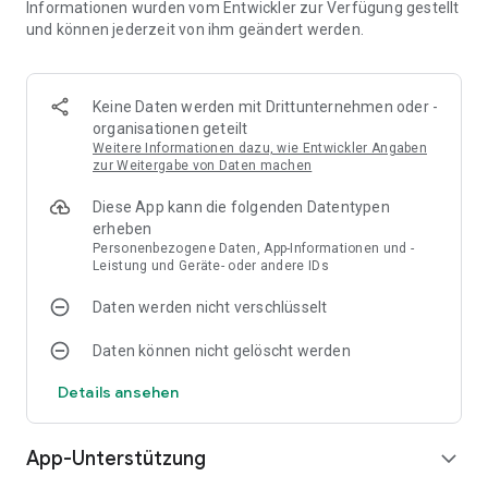
Informationen wurden vom Entwickler zur Verfügung gestellt
COSYS Pakettransport App sorgt für einen schnellen und
und können jederzeit von ihm geändert werden.
transparenten Pakethandlings- und Transportprozess.
Da es sich bei der App um eine
kostenlose Demo
handelt, sind
einige Funktionen eingeschränkt.
Keine Daten werden mit Drittunternehmen oder -
organisationen geteilt
Für das volle Erlebnis von der COSYS Pakettransport, fragen
Weitere Informationen dazu, wie Entwickler Angaben
Sie einen Zugang für den COSYS WebDesk/Backend an. Ganz
zur Weitergabe von Daten machen
einfach über das COSYS erweitern Modul Zugangsdaten per
Diese App kann die folgenden Datentypen
Mail beantragen.
erheben
Personenbezogene Daten, App-Informationen und -
HAUPTFUNKTIONEN:
Leistung und Geräte- oder andere IDs
• Erfassung von Paketen, Sendungen und Briefen per
Barcodescan
Daten werden nicht verschlüsselt
• Zuordnung von Empfängern
• Nachnahmefunktionen
Daten können nicht gelöscht werden
• Dokumentation von Paketannahme, Lagerprozesse,
Verladungen, Auslieferungen, Abholungen und Retouren
Details ansehen
• alle Pakete zur Auslieferung direkt mobil auf dem MDE
Gerät
• automatische Datensicherung im COSYS Cloud Backend
App-Unterstützung
expand_more
(in öffentlicher Cloud, private Cloud ist kostenpflichtig)