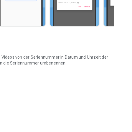
 Videos von der Seriennummer in Datum und Uhrzeit der
 in die Seriennummer umbenennen.
um, Uhrzeit und zurück.
uch Videos zwischen Fotos in alphabetischer Reihenfolge
ge zum Umbenennen auf eine fortlaufende Nummer in der
 gelöscht oder hinzugefügt wird.
zugefügt wurden, sind sie korrekt nach Datum oder