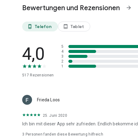
Besonders für Sony- und HTC-Handys geeignet.
Bewertungen und Rezensionen
arrow_forward
Telefon
Tablet
phone_android
tablet_android
4,0
5
4
3
2
1
517
Rezensionen
Frieda Loos
25. Juni 2020
Ich bin mit dieser App sehr zufrieden. Endlich bekomme i
3
Personen fanden diese Bewertung hilfreich