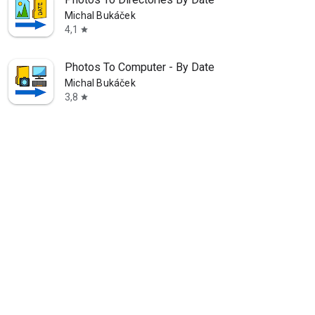
Michal Bukáček
4,1
star
Photos To Computer - By Date
Michal Bukáček
3,8
star