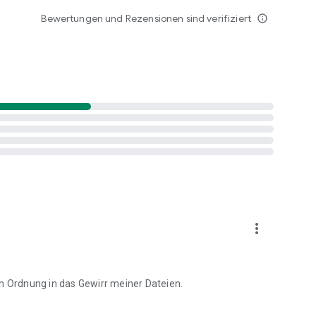
Bewertungen und Rezensionen sind verifiziert
info_outline
more_vert
ch Ordnung in das Gewirr meiner Dateien.