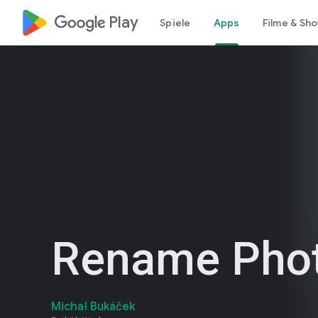
google_logo Play
Spiele
Apps
Filme & Sh
Rename Pho
Michal Bukáček