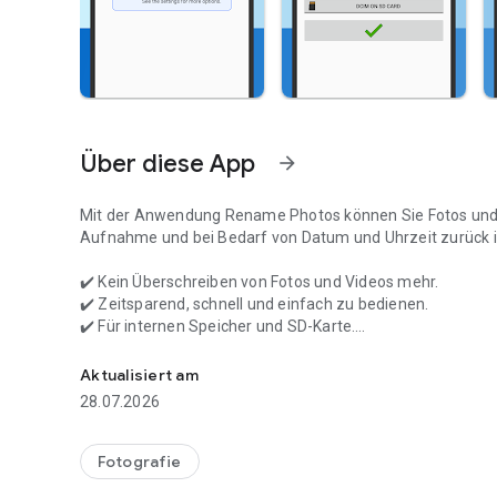
Über diese App
arrow_forward
Mit der Anwendung
Rename Photos
können Sie Fotos und
Aufnahme und bei Bedarf von Datum und Uhrzeit zurück
✔️ Kein Überschreiben von Fotos und Videos mehr.
✔️ Zeitsparend, schnell und einfach zu bedienen.
✔️ Für internen Speicher und SD-Karte.
Die App RENAME PHOTO ändert Foto von Seriennr. auf Dat
✔️ Rückwärtiges Umbenennen von Fotos und Videos.
Aktualisiert am
Tolle Anwendung für alle. Mit dem
Expert-Format
werden a
28.07.2026
angezeigt, nicht separat am Ende des Ordners.
Die Anwendung verwaltet eine vollständige Nummernfol
Reihenfolge des Erfassungdatums, selbst wenn eine Datei
Fotografie
Auch wenn Fotos und Videos aus einer anderen Quelle hin