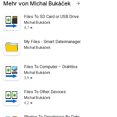
Mehr von Michal Bukáček
arrow_forward
Files To SD Card or USB Drive
Michal Bukáček
4,7
star
My Files - Smart Dateimanager
Michal Bukáček
Files To Computer – Drahtlos
Michal Bukáček
3,9
star
Files To Other Devices
Michal Bukáček
4,2
star
Photos To Directories By Date