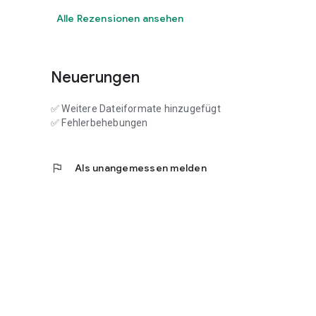
Alle Rezensionen ansehen
Neuerungen
✅ Weitere Dateiformate hinzugefügt
✅ Fehlerbehebungen
flag
Als unangemessen melden