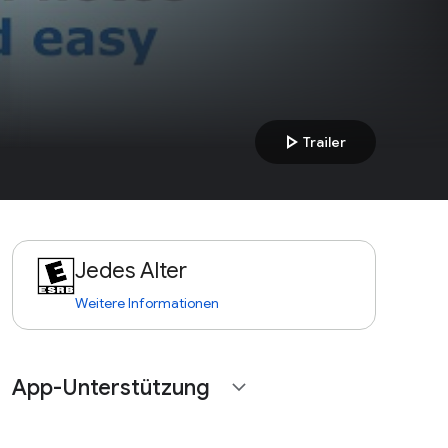
play_arrow
Trailer
Jedes Alter
Weitere Informationen
App-Unterstützung
expand_more