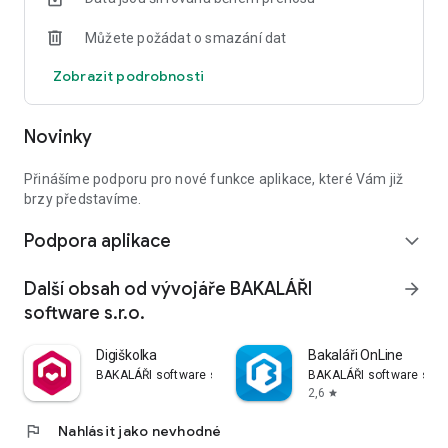
citlivé údaje o vás. Na základě Obecného nařízení o ochraně
Můžete požádat o smazání dat
osobních údajů (GDPR) od vás potřebujeme souhlas se
zobrazením takovýchto cílených sdělení. Instalací aplikace s
Zobrazit podrobnosti
tímto vyjadřujete souhlas.
Novinky
Přinášíme podporu pro nové funkce aplikace, které Vám již
brzy představíme.
Podpora aplikace
expand_more
Další obsah od vývojáře BAKALÁŘI
arrow_forward
software s.r.o.
Digiškolka
Bakaláři OnLine
BAKALÁŘI software s.r.o.
BAKALÁŘI software s.r.o
2,6
star
flag
Nahlásit jako nevhodné