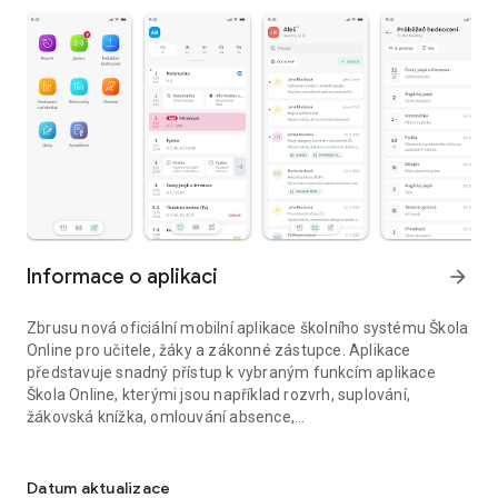
Informace o aplikaci
arrow_forward
Zbrusu nová oficiální mobilní aplikace školního systému Škola
Online pro učitele, žáky a zákonné zástupce. Aplikace
představuje snadný přístup k vybraným funkcím aplikace
Škola Online, kterými jsou například rozvrh, suplování,
žákovská knížka, omlouvání absence,…
Nová oficiální mobilní aplikace pro práci s informačním systémem
Co nového na Vás v mobilní aplikaci čeká?
Datum aktualizace