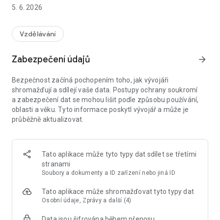
Učitelé mohou:
5. 6. 2026
- sledovat změny v rozvrhu,
- zadávat známky a zapisovat do třídnice,
- číst a posílat zprávy,
Vzdělávání
- omlouvat absenci svých dětí,
- sledovat naplánované písemky,
Zabezpečení údajů
arrow_forward
- zadávat hodnocení chování,
- a spoustu dalšího…
Bezpečnost začíná pochopením toho, jak vývojáři
shromažďují a sdílejí vaše data. Postupy ochrany soukromí
Pro žáky a zákonné zástupce je v aplikaci připraveno:
a zabezpečení dat se mohou lišit podle způsobu používání,
- sledování aktuálního rozvrhu i se školními akcemi a
oblasti a věku. Tyto informace poskytl vývojář a může je
suplováním,
průběžně aktualizovat.
- přehled plánovaných písemek a domácích úkolů,
- omlouvání absence (jen pro zákonné zástupce),
- komunikace se školou pomocí zpráv,
- a mnoho dalšího…
Tato aplikace může tyto typy dat sdílet se třetími
stranami
Aplikace může zobrazovat informativní sdělení třetích stran.
Soubory a dokumenty a ID zařízení nebo jiná ID
Například žákům 9. tříd zobrazit zprávu o tom, že střední
škola v jejich okolí má den otevřených dveří. Abychom tato
Tato aplikace může shromažďovat tyto typy dat
sdělení mohli zobrazit konkrétní skupině uživatelů,
Osobní údaje, Zprávy a další (4)
potřebujeme využít některé informace, které o vás víme
Data jsou šifrována během přenosu
(ročník studia a vyučované předměty). Nejedná se ale o žádné