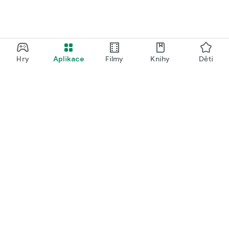
Hry
Aplikace
Filmy
Knihy
Děti
Google Play
Play Pass
Play Points
Dárkové karty
Uplatnit kód
Zásady vrácení peněz