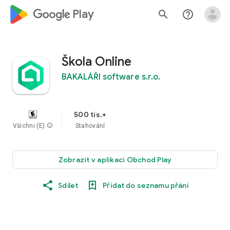
google_logo Play
search
help_outline
Škola Online
BAKALÁŘI software s.r.o.
500 tis.+
Všichni (E)
info
Stahování
Zobrazit v aplikaci Obchod Play
Sdílet
Přidat do seznamu přání