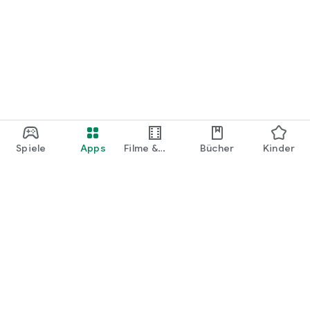
Spiele
Apps
Filme &
Bücher
Kinder
Shows
Google Play
Play Pass
Play Points