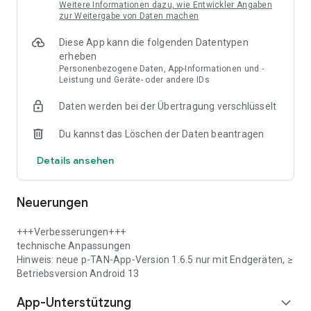
„Fingerabdruck“ benötigen
Weitere Informationen dazu, wie Entwickler Angaben
Sie Google Android 13.0 oder höher
zur Weitergabe von Daten machen
Diese App kann die folgenden Datentypen
erheben
Personenbezogene Daten, App-Informationen und -
Leistung und Geräte- oder andere IDs
Daten werden bei der Übertragung verschlüsselt
Du kannst das Löschen der Daten beantragen
Details ansehen
Neuerungen
+++Verbesserungen+++
technische Anpassungen
Hinweis: neue p-TAN-App-Version 1.6.5 nur mit Endgeräten, ≥
Betriebsversion Android 13
App-Unterstützung
expand_more