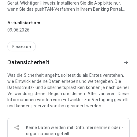
Gerät. Wichtiger Hinweis: Installieren Sie die App bitte nur,
wenn Sie das pushTAN-Verfahren in Ihrem Banking Portal
Einfaches und sicheres TAN-Verfahren auf Ihrem Smartphone ode
aktiviert haben.
Aktualisiert am
Mit der pushTAN-App der Fondsdepot Bank können Sie auf
09.06.2026
Ihrem Smartphone bzw. Tablet TANs empfangen, die Sie für
Transaktionen in ihrem Banking-Portal benötigen. Nutzbar für
alle TAN-pflichtigen Geschäftsvorfälle: Kauf von Fonds,
Finanzen
Verkauf von Fonds, Tausch von Fonds, Änderung von Adress-
und/oder Kontodaten, u.v.m. Installation der App: Laden Sie
Datensicherheit
arrow_forward
die App kostenlos auf Ihr Smartphone bzw. Tablet. Mit den
Daten des Schreibens des Aktivierungscodes der Fondsdepot
Was die Sicherheit angeht, solltest du als Erstes verstehen,
Bank können Sie die pushTAN-App der Fondsdepot Bank jetzt
wie Entwickler deine Daten erheben und weitergeben. Die
aktivieren.
Datenschutz- und Sicherheitspraktiken können je nach deiner
Verwendung, deiner Region und deinem Alter variieren. Diese
Systemvorraussetzungen
Informationen wurden vom Entwickler zur Verfügung gestellt
- Bitte verweigern Sie der pushTAN-App der Fondsdepot Bank
und können jederzeit von ihm geändert werden.
keine der
angeforderten Berechtigungen, da diese für das korrekte
Arbeiten der App
erforderlich sind
Keine Daten werden mit Drittunternehmen oder -
- Für die Nutzung der biometrischen Authentifizierung
organisationen geteilt