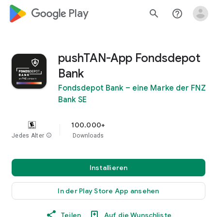
google_logo Play
search
help_outline
pushTAN-App Fondsdepot
Bank
Fondsdepot Bank – eine Marke der FNZ
Bank SE
100.000+
Jedes Alter
info
Downloads
Installieren
In der Play Store App ansehen
Teilen
Auf die Wunschliste