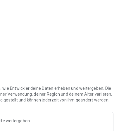
te in Ihrer Nähe nutzen.
t einfach das lokale Sharing Angebot Ihrem Nutzerkonto
en, wie Entwickler deine Daten erheben und weitergeben. Die
iner Verwendung, deiner Region und deinem Alter variieren.
 gestellt und können jederzeit von ihm geändert werden.
tte weitergeben