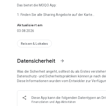
Das bietet die MOQO App:
1. Finden Sie alle Sharing Angebote auf der Karte
Mit der MOQO App können Sie bequem alle Sharing Angebo
2. Registrieren Sie sich für ein Angebot in Ihrer Nähe
Aktualisiert am
03.08.2026
3. Öffnen Sie Fahrzeuge per Fingerzeig und los geht's
4. Bezahlen Sie bequem über die App
Reisen & Lokales
5. Sind Sie morgen in einer anderen Stadt? Fügen Sie dor
hinzu
Datensicherheit
arrow_forward
Was die Sicherheit angeht, solltest du als Erstes versteh
Datenschutz- und Sicherheitspraktiken können je nach de
Diese Informationen wurden vom Entwickler zur Verfügung
Diese App kann die folgenden Datentypen an Dri
Finanzdaten und App-Aktivitäten