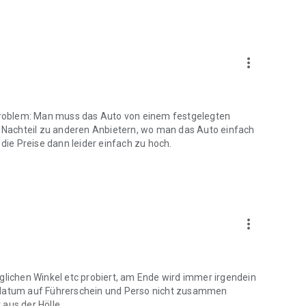
more_vert
ptproblem: Man muss das Auto von einem festgelegten
er Nachteil zu anderen Anbietern, wo man das Auto einfach
 die Preise dann leider einfach zu hoch.
more_vert
glichen Winkel etc probiert, am Ende wird immer irgendein
atum auf Führerschein und Perso nicht zusammen
 aus der Hölle