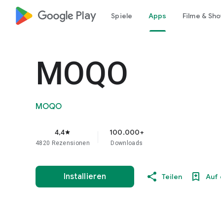
google_logo Play
Spiele
Apps
Filme & Sh
MOQO
MOQO
4,4
100.000+
star
4820 Rezensionen
Downloads
Installieren
Teilen
Auf 