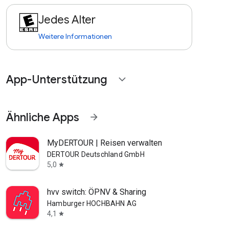
Jedes Alter
Weitere Informationen
App-Unterstützung
expand_more
Ähnliche Apps
arrow_forward
MyDERTOUR | Reisen verwalten
DERTOUR Deutschland GmbH
5,0
star
hvv switch: ÖPNV & Sharing
Hamburger HOCHBAHN AG
4,1
star