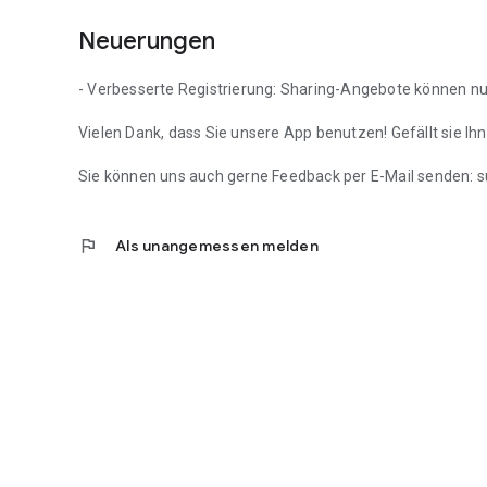
Neuerungen
- Verbesserte Registrierung: Sharing-Angebote können n
Vielen Dank, dass Sie unsere App benutzen! Gefällt sie I
Sie können uns auch gerne Feedback per E-Mail senden:
flag
Als unangemessen melden