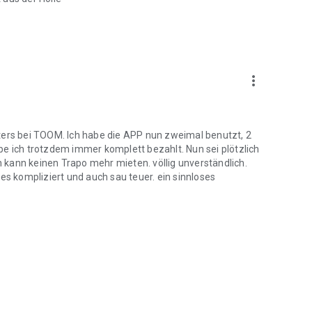
more_vert
ters bei TOOM. Ich habe die APP nun zweimal benutzt, 2
be ich trotzdem immer komplett bezahlt. Nun sei plötzlich
kann keinen Trapo mehr mieten. völlig unverständlich.
es kompliziert und auch sau teuer. ein sinnloses