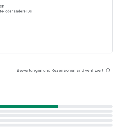
ben
e- oder andere IDs
Bewertungen und Rezensionen sind verifiziert
info_outline