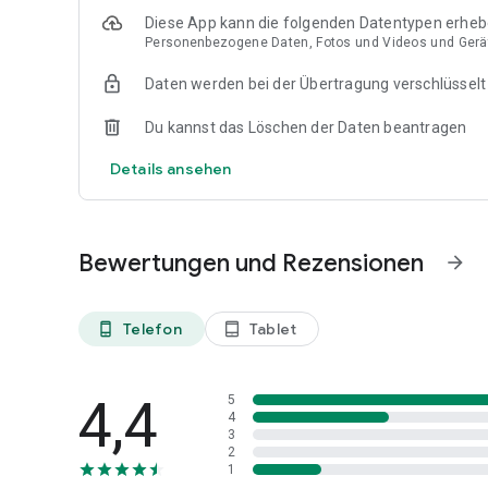
Diese App kann die folgenden Datentypen erhe
Personenbezogene Daten, Fotos und Videos und Gerät
Daten werden bei der Übertragung verschlüsselt
Du kannst das Löschen der Daten beantragen
Details ansehen
Bewertungen und Rezensionen
arrow_forward
Telefon
Tablet
phone_android
tablet_android
4,4
5
4
3
2
1