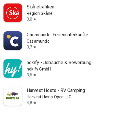
Skånetrafiken
Region Skåne
3,0
star
Casamundo: Ferienunterkünfte
Casamundo
3,7
star
hokify - Jobsuche & Bewerbung
hokify GmbH
3,5
star
Harvest Hosts - RV Camping
Harvest Hosts Opco LLC
4,8
star