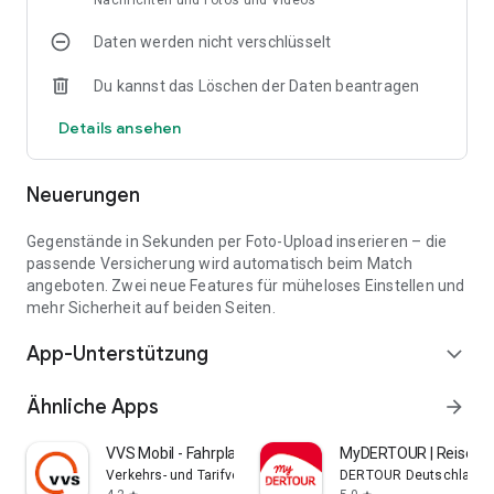
Nachrichten und Fotos und Videos
• Verifizierte Nutzer:innen
Daten werden nicht verschlüsselt
• Intelligentes Matching
Du kannst das Löschen der Daten beantragen
• Routenoptimierung
Details ansehen
• Versicherbare Transporte
Neuerungen
• Bewertungssystem
Nachhaltig unterwegs
Gegenstände in Sekunden per Foto-Upload inserieren – die
passende Versicherung wird automatisch beim Match
MUVN nutzt vorhandene Mobilität — weniger Leerfahrten,
angeboten. Zwei neue Features für müheloses Einstellen und
weniger Emissionen, mehr Effizienz.
mehr Sicherheit auf beiden Seiten.
App-Unterstützung
Für wen geeignet?
expand_more
• Fahrer:innen (Pendler, Wochenendfahrer, Langstrecke)
Ähnliche Apps
arrow_forward
• Versender:innen (Privat, Kleinunternehmen, Online-Shops)
VVS Mobil - Fahrplan & Tickets
MyDERTOUR | Reisen v
Verkehrs- und Tarifverbund Stuttgart GmbH
DERTOUR Deutschland
So startest du