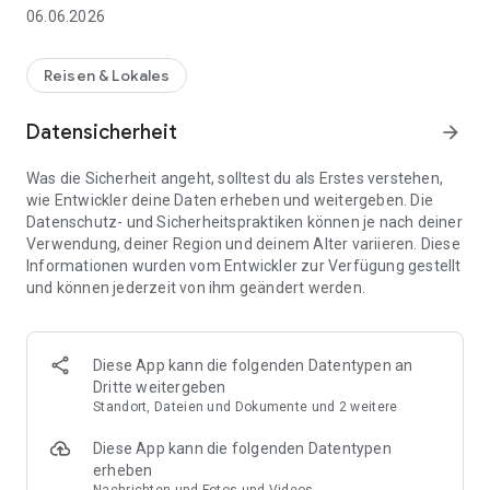
und deutlich günstiger als über klassische Speditionen.
06.06.2026
Für Fahrer:innen
Reisen & Lokales
Du bist unterwegs in der Stadt, pendelst oder fährst
Langstrecke? Nutze deinen freien Platz im Auto, nimm
Datensicherheit
arrow_forward
Gegenstände mit und verdiene nebenbei Geld.
Was die Sicherheit angeht, solltest du als Erstes verstehen,
Für Versender:innen
wie Entwickler deine Daten erheben und weitergeben. Die
Datenschutz- und Sicherheitspraktiken können je nach deiner
Erstelle ein Gesuch oder finde Fahrer:innen, die deine Strecke
Verwendung, deiner Region und deinem Alter variieren. Diese
ohnehin fahren. Buche günstig, flexibel und oft bis zu 80 %
Informationen wurden vom Entwickler zur Verfügung gestellt
günstiger als über klassische Versandwege.
und können jederzeit von ihm geändert werden.
Warum MUVN?
In Deutschland stehen Millionen Fahrzeuge mit ungenutztem
Diese App kann die folgenden Datentypen an
Platz auf der Straße. MUVN verbindet Fahrer:innen und
Dritte weitergeben
Versender:innen, reduziert Leerfahrten und macht Transport
Standort, Dateien und Dokumente und 2 weitere
günstiger und nachhaltiger.
Diese App kann die folgenden Datentypen
Features
erheben