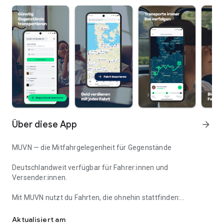
Über diese App
arrow_forward
MUVN — die Mitfahrgelegenheit für Gegenstände
Deutschlandweit verfügbar für Fahrer:innen und
Versender:innen.
Mit MUVN nutzt du Fahrten, die ohnehin stattfinden:
Günstig senden oder verdienen — MUVN nutzt Wege, die ohnehin
Fahrer:innen verdienen Geld auf ihren Routen,
Versender:innen transportieren Gegenstände schnell, flexibel
Aktualisiert am