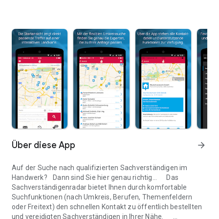
Über diese App
arrow_forward
Auf der Suche nach qualifizierten Sachverständigen im
Handwerk? Dann sind Sie hier genau richtig… Das
Sachverständigenradar bietet Ihnen durch komfortable
Suchfunktionen (nach Umkreis, Berufen, Themenfeldern
oder Freitext) den schnellen Kontakt zu öffentlich bestellten
und vereidigten Sachverständigen in Ihrer Nähe.