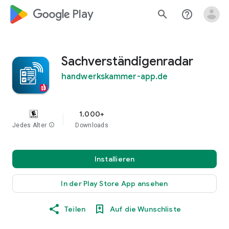
google_logo Play
search
help_outline
Sachverständigenradar
handwerkskammer-app.de
1.000+
Jedes Alter
info
Downloads
Installieren
In der Play Store App ansehen
Teilen
Auf die Wunschliste