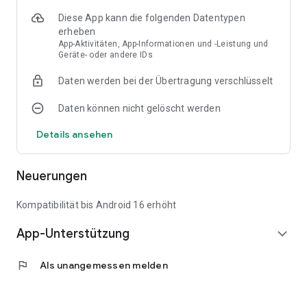
Datenbestand ist zum Start der App noch nicht
Diese App kann die folgenden Datentypen
flächendeckend gegeben, wird aber laufend ausgebaut.
erheben
Infos zum aktuellen Verbreitungsgrad finden Sie unter
App-Aktivitäten, App-Informationen und -Leistung und
www.sachverstaendigenradar.de Ihr Vorteil: Qualifizierter
Geräte- oder andere IDs
Datenbestand der regional zuständigen Handwerkskammern.
Fragen oder Anregungen zum Sachverständigenradar
Daten werden bei der Übertragung verschlüsselt
nehmen wir gerne unter
support@sachverstaendigenradar.de entgegen.
Daten können nicht gelöscht werden
Details ansehen
Neuerungen
Kompatibilität bis Android 16 erhöht
App-Unterstützung
expand_more
flag
Als unangemessen melden