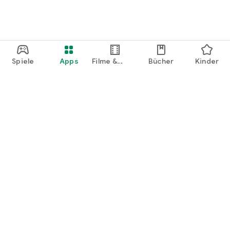
Spiele
Apps
Filme &
Bücher
Kinder
Shows
Google Play
Play Pass
Play Points
Geschenkkarten
Einlösen
Erstattungsrichtlinien