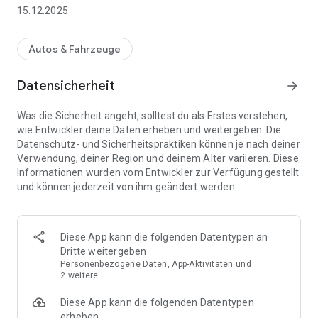
verknüpfen und mit dem optimierten Laden beginnen.
15.12.2025
Hauptfunktionen:
Autos & Fahrzeuge
Intelligentes Laden: Plane und überwache den Ladevorgang
deines EVs bequem von deinem Smartphone aus. ChargeFlex
Datensicherheit
arrow_forward
optimiert den Ladevorgang basierend auf deinen
Fahrgewohnheiten und den besten Stromtarifen, um Kosten
Was die Sicherheit angeht, solltest du als Erstes verstehen,
zu sparen und die Umwelt zu schonen. So kannst du unsere
wie Entwickler deine Daten erheben und weitergeben. Die
innovativen FlexCredits sammeln und deine nächste
Datenschutz- und Sicherheitspraktiken können je nach deiner
Stromrechnung über deinen individuellen Optimierungsbonus
Verwendung, deiner Region und deinem Alter variieren. Diese
aktiv senken
Informationen wurden vom Entwickler zur Verfügung gestellt
und können jederzeit von ihm geändert werden.
Energieverwaltung: Verwalte deinen Energieverbrauch
effizient. ChargeFlex bietet dir Einblicke in deinen
Stromverbrauch und hilft dir, nachhaltige Entscheidungen zu
treffen.
Diese App kann die folgenden Datentypen an
Dritte weitergeben
Benachrichtigungen und Alarme: Erhalte Echtzeit-
Personenbezogene Daten, App-Aktivitäten und
Benachrichtigungen über den Ladezustand deines
2 weitere
Fahrzeugs, geplante Ladevorgänge und wichtige Updates,
Diese App kann die folgenden Datentypen
damit du immer auf dem Laufenden bleibst.
erheben