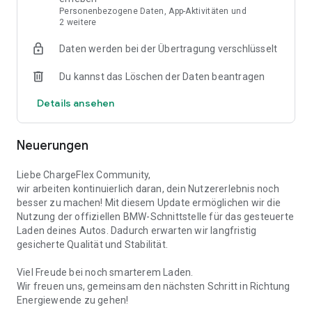
Personenbezogene Daten, App-Aktivitäten und
Lademodi:
2 weitere
PV-prio: Dieser Modus priorisiert die Nutzung von
Daten werden bei der Übertragung verschlüsselt
Solarenergie aus deiner Photovoltaikanlage. Dein EV wird
hauptsächlich mit dem überschüssigen Solarstrom geladen,
Du kannst das Löschen der Daten beantragen
der nicht für den Eigenverbrauch benötigt wird. Dies
maximiert die Nutzung erneuerbarer Energien und reduziert
Details ansehen
deine Stromkosten. Ideal für umweltbewusste Nutzer, die
ihren CO₂-Fußabdruck minimieren möchten. In Zeiten, in
denen du keinen eigenen Strom erzeugst, z.B. nachts,
Neuerungen
sammelst du FlexCredits und reduzierst so deine
Stromkosten.
Liebe ChargeFlex Community,
wir arbeiten kontinuierlich daran, dein Nutzererlebnis noch
Flex: Im Flex-Modus wird der Ladevorgang flexibel an die
besser zu machen! Mit diesem Update ermöglichen wir die
aktuellen Strompreise und Netzbedingungen angepasst.
Nutzung der offiziellen BMW-Schnittstelle für das gesteuerte
ChargeFlex analysiert die Strombörse und wählt die
Laden deines Autos. Dadurch erwarten wir langfristig
günstigsten Ladezeiten aus, um die Kosten zu minimieren.
gesicherte Qualität und Stabilität.
Gleichzeitig wird die Netzstabilität unterstützt, indem
Lastspitzen vermieden werden. Dieser Modus bietet eine
Viel Freude bei noch smarterem Laden.
optimale Balance zwischen Kostenersparnis und
Wir freuen uns, gemeinsam den nächsten Schritt in Richtung
Netzfreundlichkeit und du sammelst die maximale Anzahl an
Energiewende zu gehen!
FlexCredits.