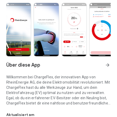
Über diese App
arrow_forward
Willkommen bei ChargeFlex, der innovativen App von
RheinEnergie AG, die deine Elektromobilität revolutioniert. Mit
ChargeFlex hast du alle Werkzeuge zur Hand, um dein
Elektrofahrzeug (EV) optimal zu nutzen und zu verwalten.
Egal, ob du ein erfahrener EV-Besitzer oder ein Neuling bist,
ChargeFlex bietet dir eine nahtlose und benutzerfreundliche
Entdecke ChargeFlex - Die Zukunft der Elektromobilität
Erfahrung. Jetzt den dazu gehörenden Stromvertrag
ChargeFlex auf rheinenergie.com abschließen, mit der App
Aktualisiert am