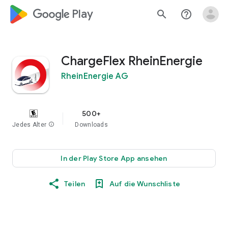
google_logo Play
search
help_outline
ChargeFlex RheinEnergie
RheinEnergie AG
500+
Jedes Alter
info
Downloads
In der Play Store App ansehen
Teilen
Auf die Wunschliste