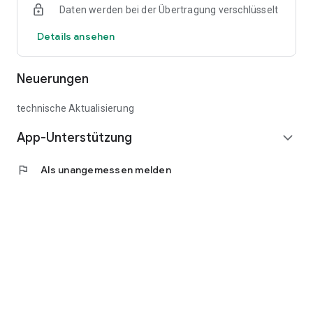
Daten werden bei der Übertragung verschlüsselt
Details ansehen
Neuerungen
technische Aktualisierung
App-Unterstützung
expand_more
flag
Als unangemessen melden