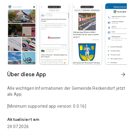
Über diese App
arrow_forward
Alle wichtigen Informationen der Gemeinde Reckendorf jetzt
als App.
[Minimum supported app version: 0.0.16]
Reckendorf meine Heimat
Aktualisiert am
24.07.2026