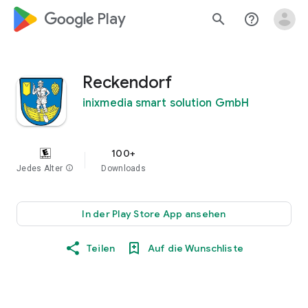
google_logo Play
search
help_outline
Reckendorf
inixmedia smart solution GmbH
100+
Jedes Alter
info
Downloads
In der Play Store App ansehen
Teilen
Auf die Wunschliste