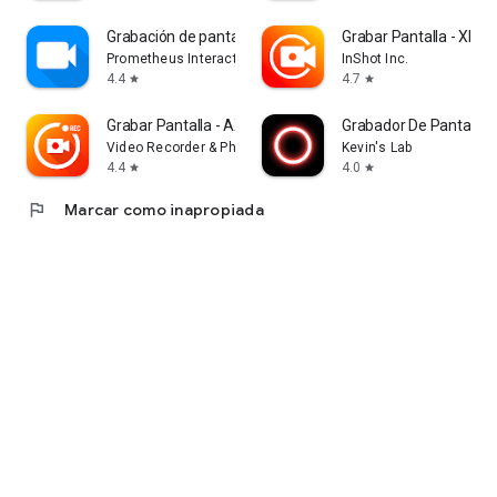
Grabación de pantalla y video
Grabar Pantalla - XRec
Prometheus Interactive LLC
InShot Inc.
4.4
4.7
star
star
Grabar Pantalla - AX Recorder
Grabador De Pantalla
Video Recorder & Photo Collage
Kevin's Lab
4.4
4.0
star
star
flag
Marcar como inapropiada