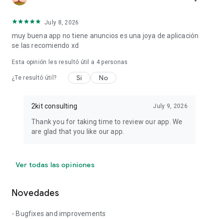
• Reproduce en línea con controles de reproducción
(desplazamiento, ±10 s, repetición).
• Cambia el nombre, comparte con cualquier app, elimina.
July 8, 2026
• Selecciona varias a la vez para eliminarlas en bloque o
muy buena app no tiene anuncios es una joya de aplicación
exportarlas como un único archivo ZIP.
se las recomiendo xd
• Recuperación de archivos eliminados recientemente
durante 30 días.
Esta opinión les resultó útil a
4
personas
Sí
No
¿Te resultó útil?
CLARO U OSCURO
Claro, oscuro o sigue el tema de tu sistema: tú eliges.
2kit consulting
July 9, 2026
PRIVACIDAD
Privacidad local. Las grabaciones se guardan en tu dispositivo
Thank you for taking time to review our app. We
y nunca se suben a internet. La app solo solicita la
are glad that you like our app.
información necesaria. No se recopilan datos para publicidad;
los mensajes de diagnóstico no contienen información
personal ni contenido de la pantalla.
Ver todas las opiniones
IDEAL PARA
• Jugadores que graban clips en Samsung Galaxy, Pixel y
Novedades
Android TV
• Creadores que hacen tutoriales y videos de reacciones con
- Bugfixes and improvements
cámara web