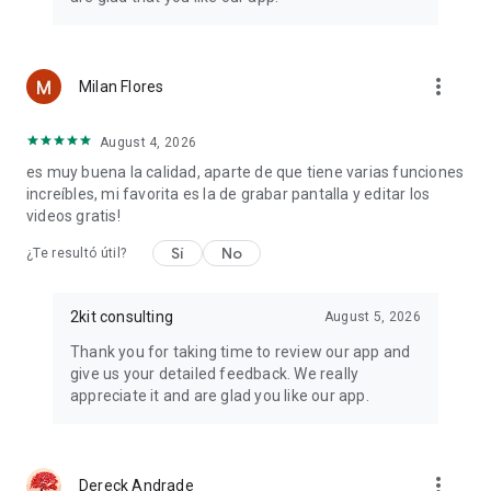
FLOTADOR: CONTROLES DE UN SOLO TOQUE DESDE
CUALQUIER APLICACIÓN
Una pequeña burbuja flotante sobre la pantalla mientras
grabas. Un toque para pausar/detener, hacer capturas de
more_vert
Milan Flores
pantalla, silenciar, activar/desactivar la cámara frontal,
cambiar de cámara, dibujar, editar las máscaras de
privacidad o abrir la app.
August 4, 2026
es muy buena la calidad, aparte de que tiene varias funciones
DIBUJA EN LA PANTALLA MIENTRAS GRABAS
increíbles, mi favorita es la de grabar pantalla y editar los
Lápiz y borrador, seis colores, cuatro grosores, deshacer,
videos gratis!
borrar todo. Los trazos se capturan directamente en la
Sí
No
grabación.
¿Te resultó útil?
CAPTURAS DE PANTALLA
2kit consulting
August 5, 2026
Capturas de pantalla integradas: un toque desde el icono o
widget de Ajustes rápidos, o mantén pulsado el Floatie
Thank you for taking time to review our app and
durante la grabación. Se guardan en su propia pestaña de
give us your detailed feedback. We really
Capturas de pantalla: edítalas, compártelas o elimínalas.
appreciate it and are glad you like our app.
BIBLIOTECA INTEGRADA
• Consulta la resolución, la velocidad de fotogramas, la tasa
de bits, la orientación y el códec de un vistazo.
more_vert
Dereck Andrade