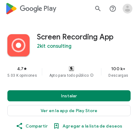
google_logo Play
search
help_outline
Screen Recording App
2kit consulting
4.7
100 k+
star
5.03 K opiniones
Apto para todo público
info
Descargas
Instalar
Ver en la app de Play Store
Compartir
Agregar a la lista de deseos