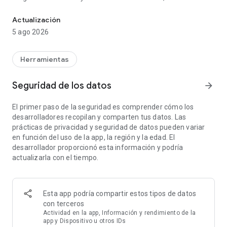
Grabador de pantalla para Android: cámara frontal, audio intern
herramientas de dibujo, sin inconvenientes:
Actualización
• Sin marca de agua
5 ago 2026
• Sin anuncios
• Sin suscripción, sin registro, sin cuenta
• No se sube a tu dispositivo: las grabaciones permanecen en
Herramientas
él
• Disponible en 22 idiomas
Seguridad de los datos
arrow_forward
FUNCIONA EN TELÉFONOS, TABLETAS Y ANDROID TV -
El primer paso de la seguridad es comprender cómo los
COMPATIBLE CON SAMSUNG GALAXY
desarrolladores recopilan y comparten tus datos. Las
Una aplicación que se adapta a tu dispositivo. Samsung
prácticas de privacidad y seguridad de datos pueden variar
Galaxy, Pixel, Xiaomi, OnePlus y todas las principales marcas
en función del uso de la app, la región y la edad. El
de Android.
desarrollador proporcionó esta información y podría
actualizarla con el tiempo.
• Teléfonos y tabletas: grabador con un solo toque, en modo
vertical u horizontal, con vista previa de tus clips.
• Android TV: interfaz nativa con control de calidad y audio.
Guarda en el almacenamiento interno o en una unidad USB.
Esta app podría compartir estos tipos de datos
con terceros
GRABACIÓN PRINCIPAL
Actividad en la app, Información y rendimiento de la
• Graba cualquier aplicación o pantalla de inicio en formato
app y Dispositivo u otros IDs