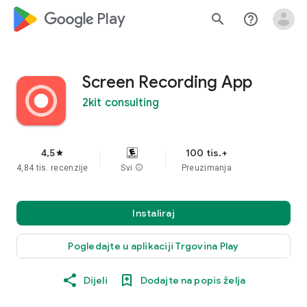
google_logo Play
search
help_outline
Screen Recording App
2kit consulting
4,5
100 tis.+
star
4,84 tis. recenzije
Svi
info
Preuzimanja
Instaliraj
Pogledajte u aplikaciji Trgovina Play
Dijeli
Dodajte na popis želja