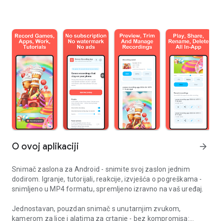
O ovoj aplikaciji
arrow_forward
Snimač zaslona za Android - snimite svoj zaslon jednim
dodirom. Igranje, tutorijali, reakcije, izvješća o pogreškama -
snimljeno u MP4 formatu, spremljeno izravno na vaš uređaj.
Jednostavan, pouzdan snimač s unutarnjim zvukom,
kamerom za lice i alatima za crtanje - bez kompromisa: