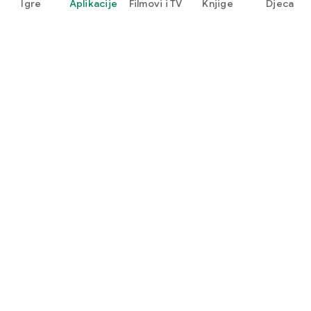
Igre
Aplikacije
Filmovi i TV
Knjige
Djeca
Google Play
Play Pass
Play Points
Darovne kartice
Iskoristi
Pravila povrata
Djeca i obitelj
Vodič za roditelje
Dijeljenje s obitelji