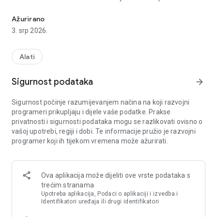
Snimač zaslona za Android - kamera za lice, interni zvuk, bez v
• Bez vodenog žiga
Ažurirano
• Bez oglasa
3. srp 2026.
• Bez pretplate, bez registracije, bez računa
• Bez prijenosa - snimke ostaju na vašem uređaju
• Dostupno na 22 jezika
Alati
RADI NA TELEFONU, TABLETU I ANDROID TV-u - SAMSUNG
Sigurnost podataka
arrow_forward
GALAXY READY
Jedna aplikacija koja se prilagođava vašem uređaju.
Sigurnost počinje razumijevanjem načina na koji razvojni
Samsung Galaxy, Pixel, Xiaomi, OnePlus i svaki veći Android
programeri prikupljaju i dijele vaše podatke. Prakse
brend.
privatnosti i sigurnosti podataka mogu se razlikovati ovisno o
• Telefon i tablet - snimač jednim dodirom, portretni ili
vašoj upotrebi, regiji i dobi. Te informacije pružio je razvojni
pejzažni način, pregled vaših isječaka u retku
programer koji ih tijekom vremena može ažurirati.
• Android TV - izvorni raspored D-pada s prekidačima za
kvalitetu/zvuk. Spremite u internu memoriju ili USB pogon.
SNIMANJE OSNOVE
Ova aplikacija može dijeliti ove vrste podataka s
• Snimite bilo koju aplikaciju ili početni zaslon kao
trećim stranama
visokokvalitetni MP4
Upotreba aplikacija, Podaci o aplikaciji i izvedba i
• Do 1080p pri 60 fps, brzina prijenosa do 100 Mbps
Identifikatori uređaja ili drugi identifikatori
• Snimite cijeli zaslon ili odaberite područje i snimite samo