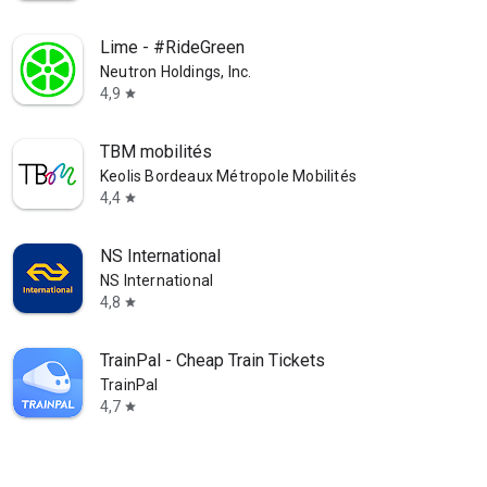
Lime - #RideGreen
Neutron Holdings, Inc.
4,9
star
TBM mobilités
Keolis Bordeaux Métropole Mobilités
4,4
star
NS International
NS International
4,8
star
TrainPal - Cheap Train Tickets
TrainPal
4,7
star