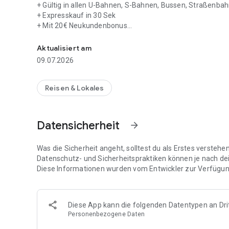
+ Gültig in allen U-Bahnen, S-Bahnen, Bussen, Straßenba
+ Expresskauf in 30 Sek
+ Mit 20€ Neukundenbonus
Offizielle Deutschlandticket App | Pausetaste | Deutsche
+ Mit praktischem Pause-Button
+ Gratis E-Bikes & Carsharing
Aktualisiert am
+ Zahle mit Google Pay
09.07.2026
+ Google Wallet Funktion
DEUTSCHLANDTICKET:
Reisen & Lokales
+ Jetzt neu: Monatlich pausierbar mit praktischen Pause-
+ Ganz Deutschland, nur ein Ticket
Datensicherheit
arrow_forward
+ Gültig in allen Bussen und Bahnen im Nahverkehr
+ Digitale Buchung und Nutzung – ganz ohne Papierkram
+ Sofort nach Kauf verfügbar, keine Wartezeit!
Was die Sicherheit angeht, solltest du als Erstes versteh
+ Mit praktischer Google Wallet
Datenschutz- und Sicherheitspraktiken können je nach de
+ Ticket wird auch per E-Mail geschickt
Diese Informationen wurden vom Entwickler zur Verfügung
+ Per Gesetz ein monatliches Abo
+ Monatlich pausierbar. Monatlich kündbar
Diese App kann die folgenden Datentypen an Dri
GLEICHER PREIS. MEHR DRIN:
Personenbezogene Daten