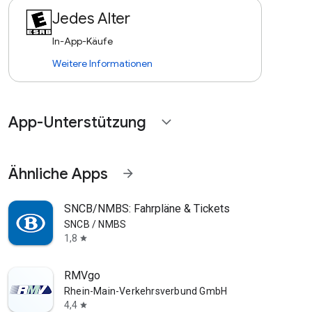
Jedes Alter
In-App-Käufe
Weitere Informationen
App-Unterstützung
expand_more
Ähnliche Apps
arrow_forward
SNCB/NMBS: Fahrpläne & Tickets
SNCB / NMBS
1,8
star
RMVgo
Rhein-Main-Verkehrsverbund GmbH
4,4
star