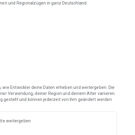
hnen und Regionalzügen in ganz Deutschland.
 Bahn & ÖPNV
Button
en, wie Entwickler deine Daten erheben und weitergeben. Die
iner Verwendung, deiner Region und deinem Alter variieren.
 gestellt und können jederzeit von ihm geändert werden.
tte weitergeben