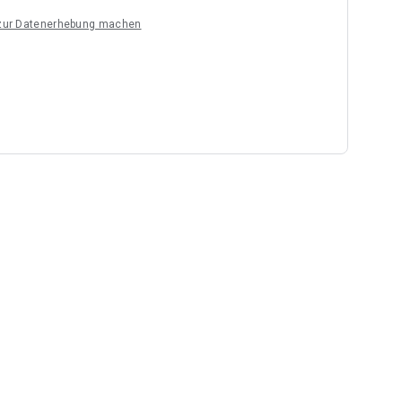
 Lime)
 zur Datenerhebung machen
 Sharing Guthaben pro Monat
neinkauf
ht? Dann zahlst Du es auch nicht. Bei uns kannst du bis 24
infach pausieren. (Ausgenommen im ersten Monat nach dem