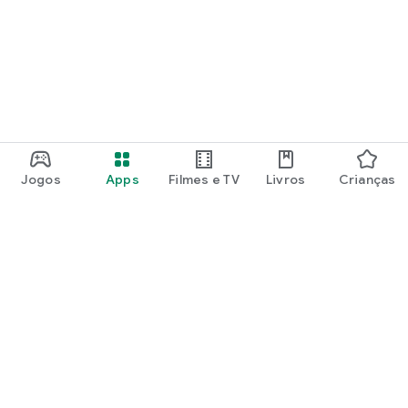
Jogos
Apps
Filmes e TV
Livros
Crianças
Google Play
Play Pass
Pontos do Play Points