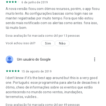
no mapa, os usuários podem obter informações sobre o
6 de junho de 2019
impacto estimado escolhendo o link "Mais informações" e
A nova versão ficou com ótimos recursos, porém, o app ficou
visualizando o Resumo do perigo.
muito lento. As configurações basicas como login nao se
* A interface do mapa interativo exibe 18 tipos diferentes de
manter regiatradas por muito tempo. Fora que não estou
perigos ativos
sendo mais notificado com os alertas como antes. fora isso,
* Mapas de fundo personalizáveis
tá muito bom.
*Camadas de mapas com sobreposições para densidades
populacionais, cobertura global de nuvens e muito mais.
Essa avaliação foi marcada como útil por
13
pessoas
Sim
Não
Você achou isso útil?
more_vert
Um usuário do Google
15 de agosto de 2019
I don't know if it's the best app around but this is a very good
one. Português: esse programinha para alerta de desastres é
ótimo, cheio de informações sobre os eventos que estão
acontecendo no mundo como ventos, inundações,
terremotos, vulcões...
Essa avaliação foi marcada como útil por
49
pessoas