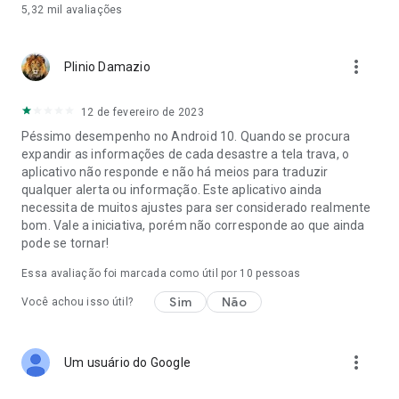
5,32 mil
avaliações
*Integração: introduzimos um novo recurso de configuração
de aplicativo de usuário iniciante Alerta de desastre para
permitir a personalização do local do alerta e da gravidade do
more_vert
Plinio Damazio
perigo. Esta tela é exibida para todos os usuários após a
atualização da(s) versão(ões) anterior(es) para 7.5.4, bem
como novas instalações. Os usuários terão a opção de se
12 de fevereiro de 2023
inscrever, fazer login ou pular diretamente para o Alerta de
Péssimo desempenho no Android 10. Quando se procura
desastre como um convidado sem uma conta. As
expandir as informações de cada desastre a tela trava, o
preferências de alerta só podem ser personalizadas por
aplicativo não responde e não há meios para traduzir
usuários registrados.
qualquer alerta ou informação. Este aplicativo ainda
necessita de muitos ajustes para ser considerado realmente
*E-mail de registro do usuário: o Disaster Alert agora oferece
bom. Vale a iniciativa, porém não corresponde ao que ainda
suporte a formatos de e-mail de registro adicionais para
pode se tornar!
formatos de e-mail com mais endereços (também
conhecidos como subendereçados) para novos formulários
Essa avaliação foi marcada como útil por
10
pessoas
de registro de usuários.
Sim
Não
Você achou isso útil?
OUTRAS CARACTERÍSTICAS PRINCIPAIS
*Alertas personalizáveis ​​com base na sua área geográfica de
more_vert
Um usuário do Google
interesse e gravidade do perigo
*Quando a dica do mapa é ativada selecionando um perigo