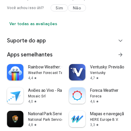
Sim
Não
Você achou isso útil?
Ver todas as avaliações
Suporte do app
expand_more
Apps semelhantes
arrow_forward
Rainbow Weather: Climatempo AI
Ventusky: Previsão do
Weather Forecast Technologies
Ventusky
4,4
4,7
star
star
Aviões ao Vivo - Radar de Voos
Foreca Weather
Mosaic Srl
Foreca
4,0
4,6
star
star
National Park Service
Mapas e navegação d
National Park Service
HERE Europe B.V.
4,8
3,3
star
star