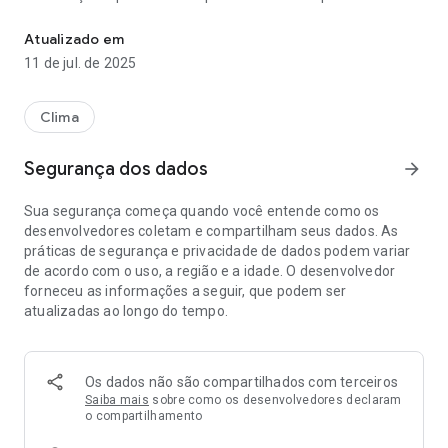
O Disaster Alert™ fornece alerta antecipado sobre perigos natur
de perigos naturais à medida que se desenrolam em todo o
mundo.
Atualizado em
11 de jul. de 2025
Com o Disaster Alert, você pode personalizar alertas de
alerta antecipado, visualizar relatórios de impacto estimado
e acessar dados de perigo modelados visualizados. O fluxo
Clima
contínuo de novas informações do Disaster Alert é gerado
automaticamente a partir das fontes mais confiáveis ​​e
Segurança dos dados
arrow_forward
cientificamente verificadas. Quando nenhuma fonte oficial
está disponível, os alertas são atualizados manualmente pelo
Sua segurança começa quando você entende como os
Pacific Disaster Center, apresentando apenas um pequeno
desenvolvedores coletam e compartilham seus dados. As
lapso de tempo entre o momento de um evento e a
práticas de segurança e privacidade de dados podem variar
disponibilização da informação no sistema.
de acordo com o uso, a região e a idade. O desenvolvedor
forneceu as informações a seguir, que podem ser
As atualizações de perigo fornecidas com o Alerta de
atualizadas ao longo do tempo.
desastre incluem apenas perigos ativos. “Perigos ativos”
fazem parte de uma coleção de incidentes recentes que
foram designados como potencialmente perigosos para
pessoas, propriedades ou ativos pelo PDC.
Os dados não são compartilhados com terceiros
Saiba mais
sobre como os desenvolvedores declaram
TIPOS DE RISCO INCLUÍDOS
o compartilhamento