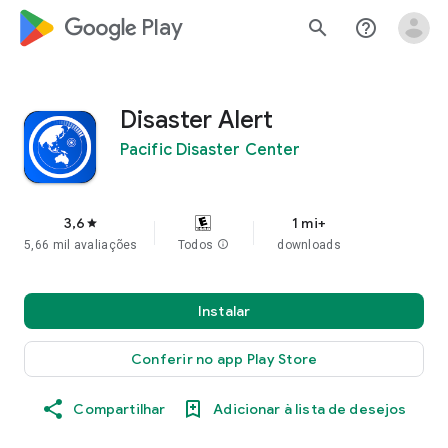
google_logo Play
search
help_outline
Disaster Alert
Pacific Disaster Center
3,6
1 mi+
star
5,66 mil avaliações
Todos
info
downloads
Instalar
Conferir no app Play Store
Compartilhar
Adicionar à lista de desejos