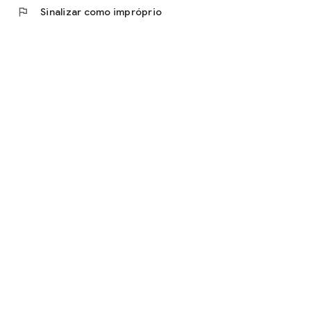
flag
Sinalizar como impróprio