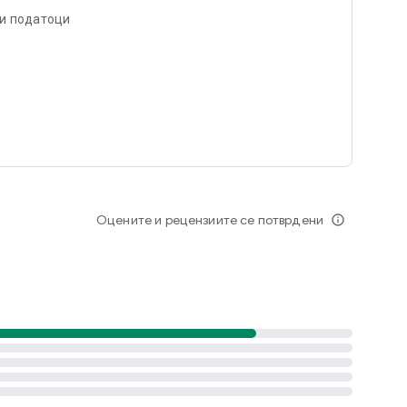
ви податоци
Оцените и рецензиите се потврдени
info_outline