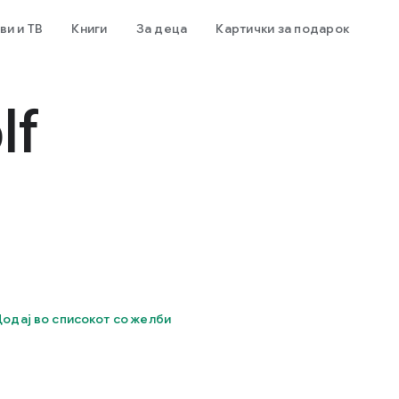
и и ТВ
Книги
За деца
Картички за подарок
lf
одај во списокот со желби