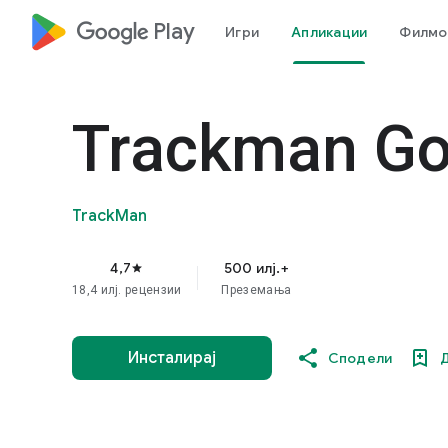
google_logo Play
Игри
Апликации
Филмов
Trackman Go
TrackMan
4,7
500 илј.+
star
18,4 илј. рецензии
Преземања
Инсталирај
Сподели
Д