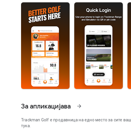
За апликацијава
arrow_forward
Trackman Golf е продавница на едно место за сите ва
тука.