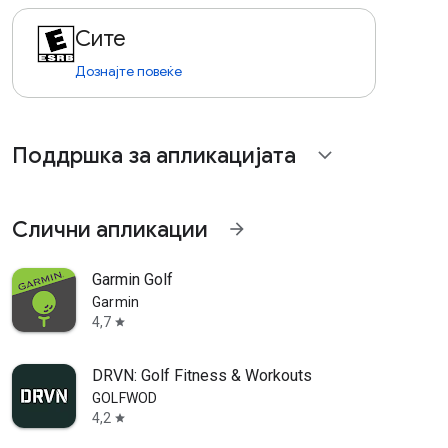
Сите
Дознајте повеќе
Поддршка за апликацијата
expand_more
Слични апликации
arrow_forward
Garmin Golf
Garmin
4,7
star
DRVN: Golf Fitness & Workouts
GOLFWOD
4,2
star