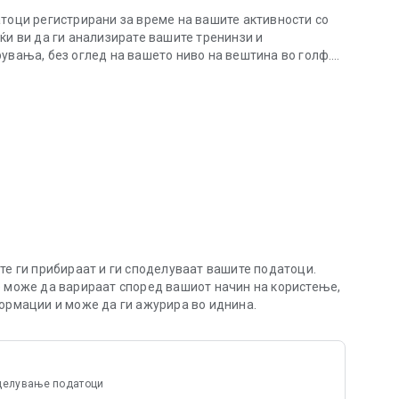
атоци регистрирани за време на вашите активности со
ќи ви да ги анализирате вашите тренинзи и
увања, без оглед на вашето ниво на вештина во голф.
ивности со Trackman.
man додека ја користите серијата Trackman и пристапете
ат увид во целиот ваш опсег, симулатор и сесии за
 на Trackman стрелиштето (носење, вкупно растојание,
)
 сите активности на Trackman стрелиштето,
 вежбање
елиштето и да се натпреварувате со пријателите
ика, вклучувајќи го и вашиот Trackman хендикеп
те ги прибираат и ги споделуваат вашите податоци.
е може да варираат според вашиот начин на користење,
чен профил на Trackman и веднаш започнување со
формации и може да ги ажурира во иднина.
шпански, германски, француски, кинески, јапонски и
оделување податоци
ањето или играњето голф позадоволувачко искуство,