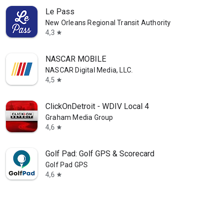
Le Pass
New Orleans Regional Transit Authority
4,3
star
NASCAR MOBILE
NASCAR Digital Media, LLC.
4,5
star
ClickOnDetroit - WDIV Local 4
Graham Media Group
4,6
star
Golf Pad: Golf GPS & Scorecard
Golf Pad GPS
4,6
star