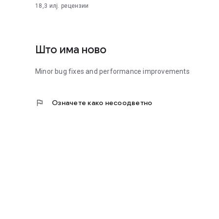
18,3 илј.
рецензии
Што има ново
Minor bug fixes and performance improvements
flag
Означете како несоодветно