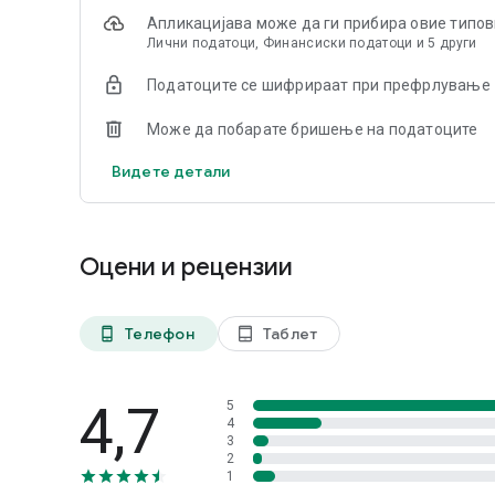
кога сакате и каде и да сте. За подобра игра.
Апликацијава може да ги прибира овие типо
Лични податоци, Финансиски податоци и 5 други
Податоците се шифрираат при префрлување
Може да побарате бришење на податоците
Видете детали
Оцени и рецензии
Телефон
Таблет
phone_android
tablet_android
4,7
5
4
3
2
1