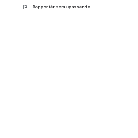
flag
Rapportér som upassende