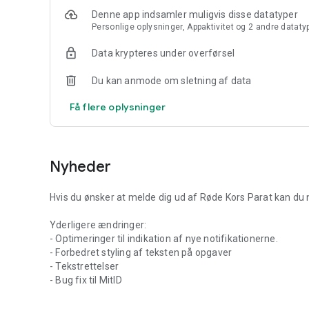
står i en hverdagskrise eller hvis der opstår en større natio
Denne app indsamler muligvis disse datatyper
Personlige oplysninger, Appaktivitet og 2 andre dataty
DOWNLOAD APPEN – OG BLIVE EN DEL AF NOGET STØRRE
Når vi står sammen, står vi stærkere. Med Røde Kors Para
Data krypteres under overførsel
Du kan anmode om sletning af data
Få flere oplysninger
Nyheder
Hvis du ønsker at melde dig ud af Røde Kors Parat kan du 
Yderligere ændringer:
- Optimeringer til indikation af nye notifikationerne.
- Forbedret styling af teksten på opgaver
- Tekstrettelser
- Bug fix til MitID