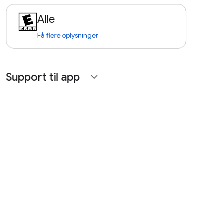
Alle
Få flere oplysninger
Support til app
expand_more