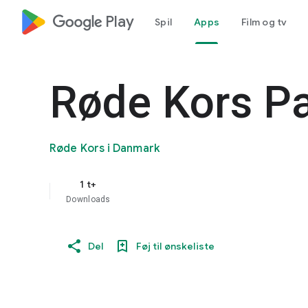
google_logo Play
Spil
Apps
Film og tv
Røde Kors Pa
Røde Kors i Danmark
1 t+
Downloads
Del
Føj til ønskeliste