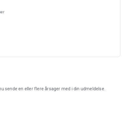
nal eller regional krise.
per
, HVOR VI HJÆLPER HINANDEN
t-appen kan du nemt træde til, når behovet opstår.
nu sende en eller flere årsager med i din udmeldelse.